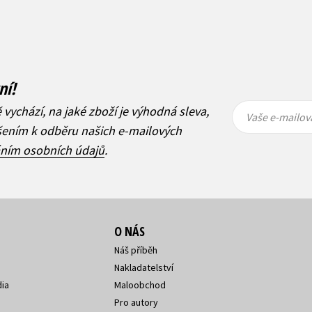
ní!
Vaše e-
Vaše e-
ě vychází, na jaké zboží je výhodná sleva,
mailová
mailová
Vaše e-mailov
adresa
adresa
ášením k odběru našich e-mailových
áním osobních údajů
.
O NÁS
Náš příběh
Nakladatelství
ia
Maloobchod
Pro autory