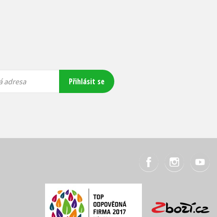
Přihlásit se
á adresa