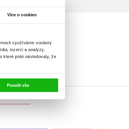
Více o cookies
ěvnosti využíváme soubory
ia, inzerci a analýzy.
elé
o které poté následovaly, že
Povolit vše