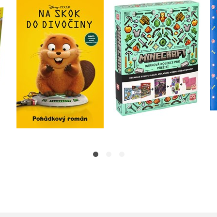
Na skok do divočiny -
Minecraft - Dárková
 s
Pohádkový román
kolekce pro přežití
Kolektiv
Kolektiv
Do košíku
Do košíku
215 Kč
479 Kč
269 Kč
599 Kč