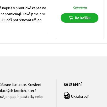
Skladem
é najdeš v praktické kapse na
i nepomíchají. Také jsme pro
Do košíku
t! Budeš potřebovat už jen
239
Kč
s DPH
Ke stažení
žasné ilustrace. Kreslení
duchých krocích, které
Ukázka.pdf
 už jen papír, pastelky nebo
PDF