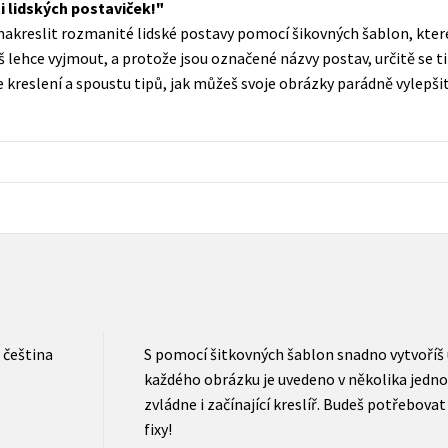
ti lidských postaviček!
Populárně - naučná pro dospělé
 nakreslit rozmanité lidské postavy pomocí šikovných šablon, kter
Young adult (SK)
Populárně - naučné pro děti
š lehce vyjmout, a protože jsou označené názvy postav, určitě se t
Zahraniční literatura
 kreslení a spoustu tipů, jak můžeš svoje obrázky parádně vylepši
Předškoláci
Zdraví a životní styl
Příroda a zahrada
šechny tituly
čeština
S pomocí šitkovných šablon snadno vytvoříš ú
každého obrázku je uvedeno v několika jedno
zvládne i začínající kreslíř. Budeš potřebovat
fixy!