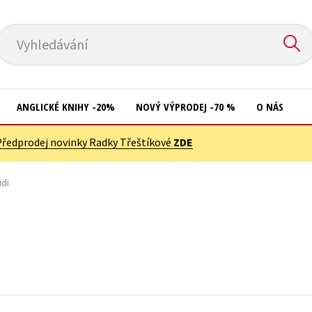
Vyhledávání
ANGLICKÉ KNIHY -20%
NOVÝ VÝPRODEJ -70 %
O NÁS
Předprodej novinky Radky Třeštíkové
ZDE
Přírodní vědy
Křížovky
Společnost, politika
idi
Kuchařky
Technika a věda
New Adult
Učebnice
Ostatní
Umění a kultura
Počítače
Výchova a pedagogika
Poezie
Young adult