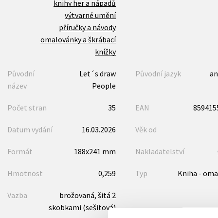
knihy her a nápadů
výtvarné umění
příručky a návody
omalovánky a škrábací
knížky
Původní
Let´s draw
Původní jazyk
an
název
People
Počet stran
35
EAN
859415
Datum vydání
16.03.2026
Věk od
Formát
188x241 mm
Nakladatelství
Hmotnost
0,259
Typ
Kniha - oma
Vazba
brožovaná, šitá 2
skobkami (sešitová)