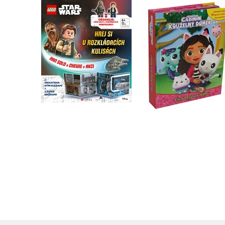
Gábinin kouzelný
LEGO® Star Wars™
domek - Čti a hraj si
Han Solo a Chewie v
námi
akci
Kolektiv
Kolektiv
Do košíku
Do košíku
319 Kč
399 Kč
399 Kč
499 Kč