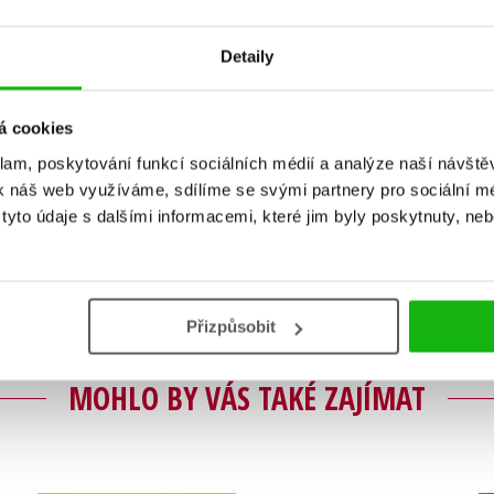
Detaily
á cookies
klam, poskytování funkcí sociálních médií a analýze naší návšt
Vaše hodnocení
k náš web využíváme, sdílíme se svými partnery pro sociální méd
Uživatelskou recenzi mohou vkládat pouze registrovaní uživat
yto údaje s dalšími informacemi, které jim byly poskytnuty, neb
Přihlásit
Přizpůsobit
MOHLO BY VÁS TAKÉ ZAJÍMAT