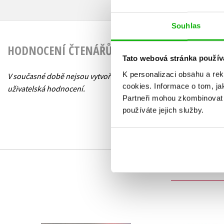
Souhlas
HODNOCENÍ ČTENÁŘŮ
Tato webová stránka použív
K personalizaci obsahu a re
V současné době nejsou vytvořena žádná
cookies.
Informace o tom, ja
uživatelská hodnocení.
Partneři mohou zkombinovat t
používáte jejich služby.