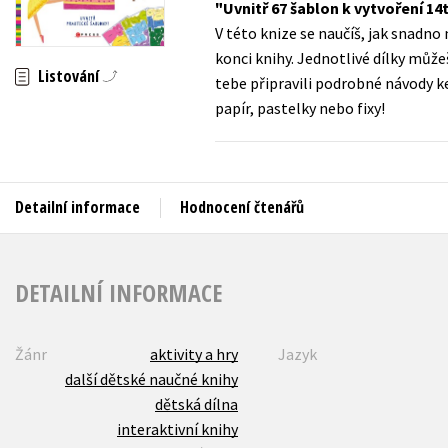
Uvnitř 67 šablon k vytvoření 14
Auto - moto
V této knize se naučíš, jak snadno
Jazyky
Beletrie pro děti
konci knihy. Jednotlivé dílky může
Kalendáře
Listování
tebe připravili podrobné návody ke
Beletrie pro dospělé
papír, pastelky nebo fixy!
Kariéra a osobní rozvoj
Byznys a ekonomie
Komiks
Detailní informace
Hodnocení čtenářů
V
DETAILNÍ INFORMACE
Žánr
aktivity a hry
Jazyk
další dětské naučné knihy
dětská dílna
interaktivní knihy