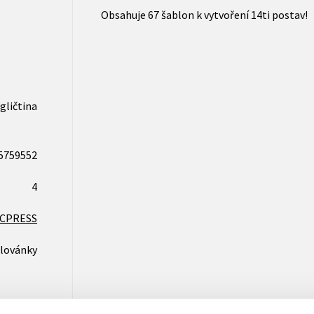
Obsahuje 67 šablon k vytvoření 14ti postav!
gličtina
5759552
4
CPRESS
lovánky