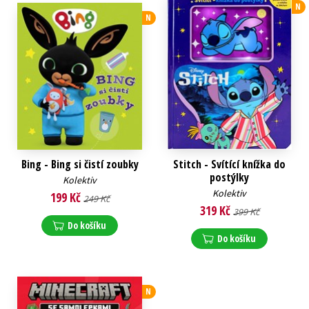
N
N
Bing - Bing si čistí zoubky
Stitch - Svítící knížka do
postýlky
Kolektiv
Kolektiv
199 Kč
249 Kč
319 Kč
399 Kč
Do košíku
Do košíku
N