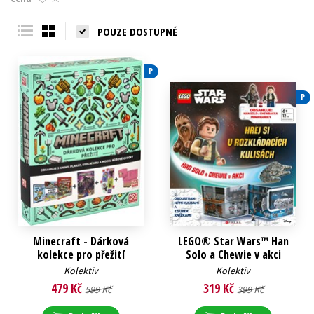
Young adult (SK)
Zahraniční literatura
Zdraví a životní styl
POUZE DOSTUPNÉ
Všechny tituly
P
P
Minecraft - Dárková
LEGO® Star Wars™ Han
kolekce pro přežití
Solo a Chewie v akci
Kolektiv
Kolektiv
479 Kč
319 Kč
599 Kč
399 Kč