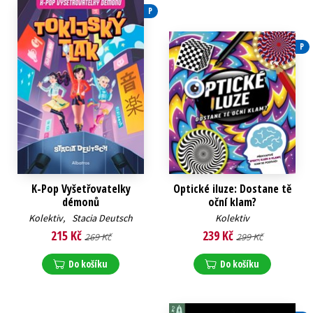
P
P
K-Pop Vyšetřovatelky
Optické iluze: Dostane tě
démonů
oční klam?
Kolektiv
,
Stacia Deutsch
Kolektiv
215 Kč
239 Kč
269 Kč
299 Kč
Do košíku
Do košíku