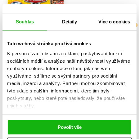
Souhlas
Detaily
Více o cookies
N
Tato webová stránka používá cookies
K personalizaci obsahu a reklam, poskytování funkcí
sociálních médií a analýze naší návštěvnosti využíváme
soubory cookies.
Informace o tom, jak náš web
využíváme, sdílíme se svými partnery pro sociální
Auta - Kamarádi auta -
Dobrodružství medvídka
média, inzerci a analýzy.
Partneři mohou zkombinovat
Komiksové příběhy
Paddingtona - Veselé
tyto údaje s dalšími informacemi, které jim byly
příhody
Kolektiv
poskytnuty, nebo které poté následovaly, že používáte
Kolektiv
239 Kč
299 Kč
jejich služby.
215 Kč
269 Kč
Do košíku
Do košíku
Povolit vše