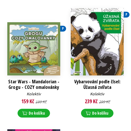
P
P
Star Wars - Mandalorian -
Vybarvování podle čísel:
Grogu - COZY omalovánky
Úžasná zvířata
Kolektiv
Kolektiv
159 Kč
239 Kč
199 Kč
299 Kč
Do košíku
Do košíku