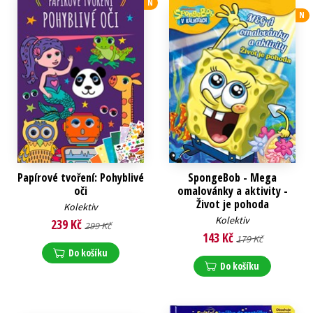
N
N
Papírové tvoření: Pohyblivé
SpongeBob - Mega
oči
omalovánky a aktivity -
Život je pohoda
Kolektiv
Kolektiv
239 Kč
299 Kč
143 Kč
179 Kč
Do košíku
Do košíku