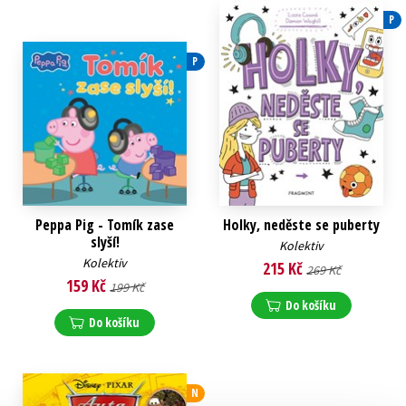
P
P
Peppa Pig - Tomík zase
Holky, neděste se puberty
slyší!
Kolektiv
Kolektiv
215 Kč
269 Kč
159 Kč
199 Kč
Do košíku
Do košíku
N