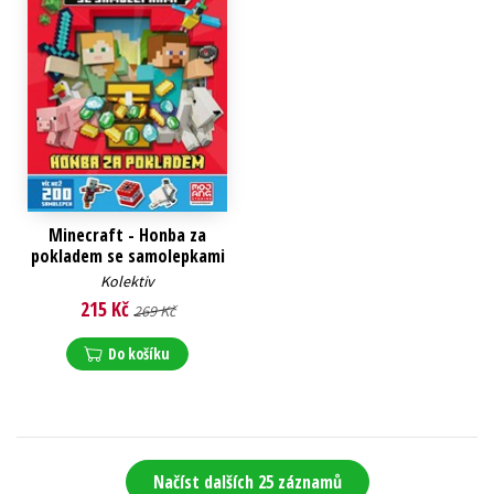
Minecraft - Honba za
pokladem se samolepkami
Kolektiv
215 Kč
269 Kč
Do košíku
Načíst dalších 25 záznamů