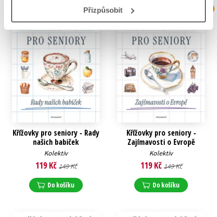
N
N
Přizpůsobit
Křížovky pro seniory - Rady
Křížovky pro seniory -
našich babiček
Zajímavosti o Evropě
Kolektiv
Kolektiv
119 Kč
119 Kč
149 Kč
149 Kč
Do košíku
Do košíku