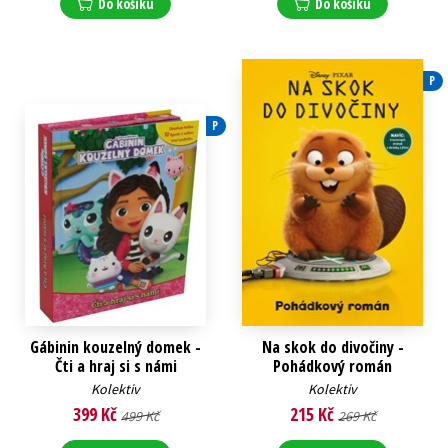
Do košíku
Do košíku
P
P
Gábinin kouzelný domek -
Na skok do divočiny -
Čti a hraj si s námi
Pohádkový román
Kolektiv
Kolektiv
399 Kč
215 Kč
499 Kč
269 Kč