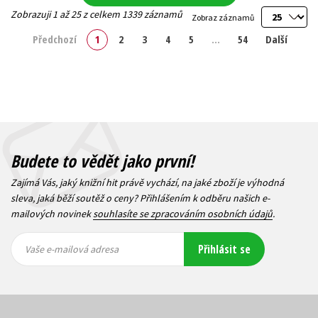
Zobrazuji 1 až 25 z celkem 1339 záznamů
Zobraz záznamů
Předchozí
1
2
3
4
5
…
54
Další
Budete to vědět jako první!
Zajímá Vás, jaký knižní hit právě vychází, na jaké zboží je výhodná
sleva, jaká běží soutěž o ceny? Přihlášením k odběru našich e-
mailových novinek
souhlasíte se zpracováním osobních údajů
.
Vaše e-
Vaše e-
Přihlásit se
mailová
mailová
Vaše e-mailová adresa
adresa
adresa