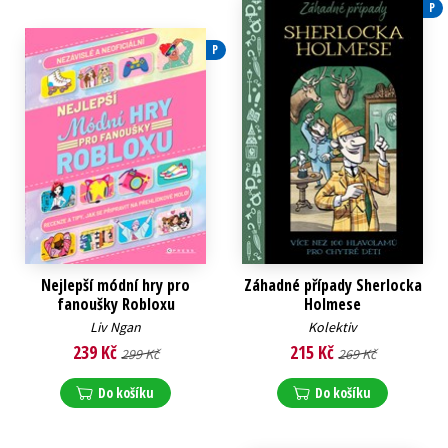
P
P
Nejlepší módní hry pro
Záhadné případy Sherlocka
fanoušky Robloxu
Holmese
Liv Ngan
Kolektiv
239 Kč
215 Kč
299 Kč
269 Kč
Do košíku
Do košíku