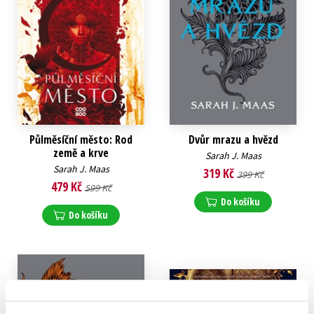
Půlměsíční město: Rod
Dvůr mrazu a hvězd
země a krve
Sarah J. Maas
Sarah J. Maas
319 Kč
399 Kč
479 Kč
599 Kč
Do košíku
Do košíku