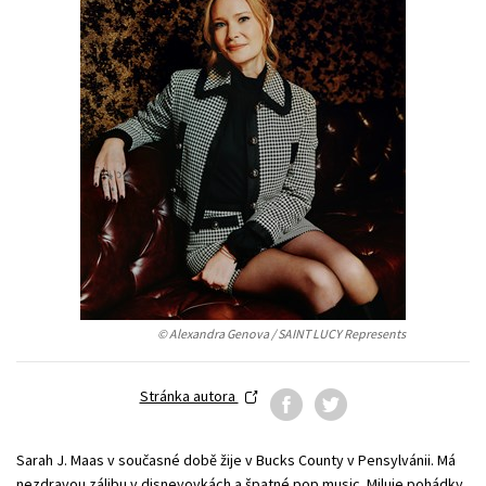
Young adult (SK)
Zahraniční literatura
Zdraví a životní styl
Všechny tituly
© Alexandra Genova / SAINT LUCY Represents
Stránka autora
Sarah J. Maas v současné době žije v Bucks County v Pensylvánii. Má
nezdravou zálibu v disneyovkách a špatné pop music. Miluje pohádky