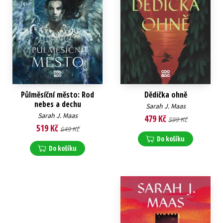
Půlměsíční město: Rod
Dědička ohně
nebes a dechu
Sarah J. Maas
Sarah J. Maas
479 Kč
599 Kč
519 Kč
649 Kč
Do košíku
Do košíku