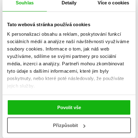
Souhlas
Detaily
Více o cookies
Tato webová stránka používá cookies
K personalizaci obsahu a reklam, poskytování funkcí
sociálních médií a analýze naší návštěvnosti využíváme
soubory cookies.
Informace o tom, jak náš web
využíváme, sdílíme se svými partnery pro sociální
Dvůr stříbrných plamenů
Půlměsíční město: Rod
média, inzerci a analýzy.
Partneři mohou zkombinovat
plamene a stínu
tyto údaje s dalšími informacemi, které jim byly
Sarah J. Maas
Sarah J. Maas
479 Kč
poskytnuty, nebo které poté následovaly, že používáte
599 Kč
559 Kč
699 Kč
jejich služby.
Do košíku
Do košíku
Povolit vše
Přizpůsobit