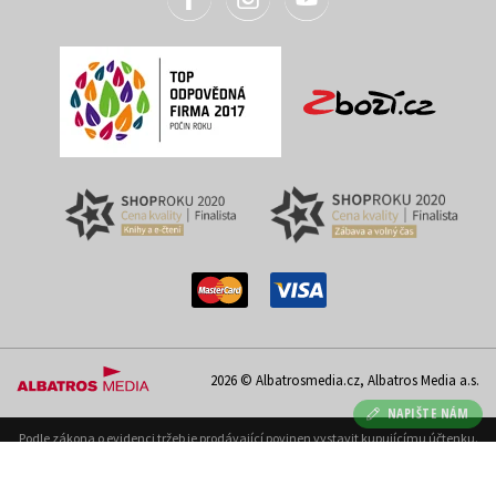
2026 © Albatrosmedia.cz, Albatros Media a.s.
NAPIŠTE NÁM
Podle zákona o evidenci tržeb je prodávající povinen vystavit kupujícímu účtenku.
Zároveň je povinen zaevidovat přijatou tržbu u správce daně on-line; v případě
technického výpadku pak nejpozději do 48 hodin. Uvedené se týká pouze případů
podléhajících EET.