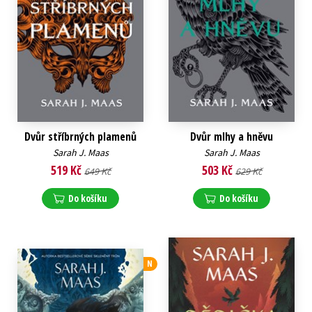
Dvůr stříbrných plamenů
Dvůr mlhy a hněvu
Sarah J. Maas
Sarah J. Maas
519 Kč
503 Kč
649 Kč
629 Kč
Do košíku
Do košíku
N