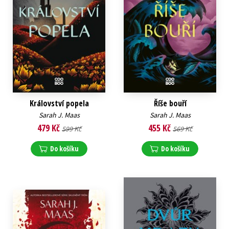
Království popela
Říše bouří
Sarah J. Maas
Sarah J. Maas
479 Kč
455 Kč
599 Kč
569 Kč
Do košíku
Do košíku