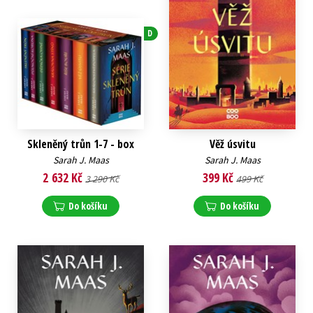
D
Skleněný trůn 1-7 - box
Věž úsvitu
Sarah J. Maas
Sarah J. Maas
2 632 Kč
399 Kč
3 290 Kč
499 Kč
Do košíku
Do košíku