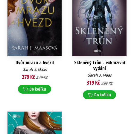
Dvůr mrazu a hvězd
Skleněný trůn - exkluzivní
vydání
Sarah J. Maas
Sarah J. Maas
279 Kč
349 Kč
319 Kč
399 Kč
Do košíku
Do košíku