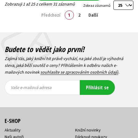
Zobrazuji 1 až 25 z celkem 31 záznamů
Zobraz záznamů
Předchozí
1
2
Další
Budete to vědět jako první!
Zajímá Vás, jaký knižní hit právě vychází, na jaké zboží je výhodná
sleva, jaká běží soutěž o ceny? Přihlášením k odběru našich e-
mailových novinek
souhlasíte se zpracováním osobních údajů
.
Vaše e-
Vaše e-
Přihlásit se
mailová
mailová
Vaše e-mailová adresa
adresa
adresa
E-SHOP
Aktuality
Knižní novinky
Naši autoři
Dárkové poukazy