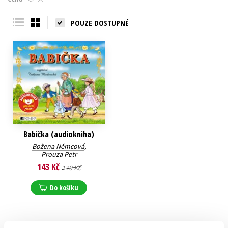
Young adult (SK)
Zahraniční literatura
Zdraví a životní styl
POUZE DOSTUPNÉ
Všechny tituly
Babička (audiokniha)
Božena Němcová
,
Prouza Petr
143 Kč
179 Kč
Do košíku