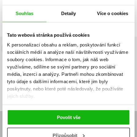
Zobrazuji 1 až 1 z celkem 1 záznamů
Zobraz záznamů
Souhlas
Detaily
Více o cookies
Předchozí
1
Další
Tato webová stránka používá cookies
K personalizaci obsahu a reklam, poskytování funkcí
Budete to vědět jako první!
sociálních médií a analýze naší návštěvnosti využíváme
soubory cookies.
Informace o tom, jak náš web
Zajímá Vás, jaký knižní hit právě vychází, na jaké zboží je výhodná
využíváme, sdílíme se svými partnery pro sociální
sleva, jaká běží soutěž o ceny? Přihlášením k odběru našich e-
média, inzerci a analýzy.
Partneři mohou zkombinovat
mailových novinek
souhlasíte se zpracováním osobních údajů
.
tyto údaje s dalšími informacemi, které jim byly
Vaše e-
Vaše e-
poskytnuty, nebo které poté následovaly, že používáte
Přihlásit se
mailová
mailová
Vaše e-mailová adresa
adresa
adresa
jejich služby.
Povolit vše
E-SHOP
Aktuality
Knižní novinky
Přizpůsobit