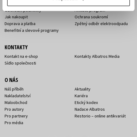
Naši autoři
Dárkové poukazy
Obchodní podmínky
Affiliate program
Jak nakoupit
Ochrana soukromí
Doprava a platba
Zpětný odběr elektroodpadu
Benefitní a slevové programy
KONTAKTY
Kontakt na e-shop
Kontakty Albatros Media
Sídlo společnosti
O NÁS
Náš příběh
Aktuality
Nakladatelství
Kariéra
Maloobchod
Etický kodex
Pro autory
Nadace Albatros
Pro partnery
Restorio – online antikvariát
Pro média