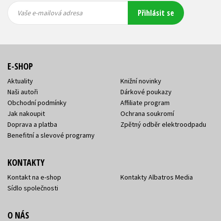
Vaše e-
Vaše e-
Přihlásit se
mailová
mailová
Vaše e-mailová adresa
adresa
adresa
E-SHOP
Aktuality
Knižní novinky
Naši autoři
Dárkové poukazy
Obchodní podmínky
Affiliate program
Jak nakoupit
Ochrana soukromí
Doprava a platba
Zpětný odběr elektroodpadu
Benefitní a slevové programy
KONTAKTY
Kontakt na e-shop
Kontakty Albatros Media
Sídlo společnosti
O NÁS