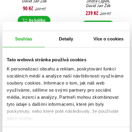
David Jan Žák
Jindra Čapek
,
David Jan Žák
90 Kč
299 Kč
239 Kč
299 Kč
Do košíku
Do košíku
Souhlas
Detaily
Více o cookies
Tato webová stránka používá cookies
K personalizaci obsahu a reklam, poskytování funkcí
sociálních médií a analýze naší návštěvnosti využíváme
soubory cookies.
Informace o tom, jak náš web
využíváme, sdílíme se svými partnery pro sociální
média, inzerci a analýzy.
Partneři mohou zkombinovat
tyto údaje s dalšími informacemi, které jim byly
poskytnuty, nebo které poté následovaly, že používáte
jejich služby.
Žeberův odkaz
Tleskač