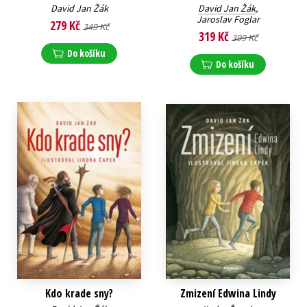
David Jan Žák
David Jan Žák
,
Jaroslav Foglar
279 Kč
349 Kč
319 Kč
399 Kč
Do košíku
Do košíku
Kdo krade sny?
Zmizení Edwina Lindy