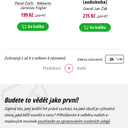
(audiokniha)
Pavel Čech
,
Nikkarin
,
Jaroslav Foglar
David Jan Žák
199 Kč
215 Kč
249 Kč
269 Kč
Do košíku
Do košíku
Zobrazuji 1 až 8 z celkem 8 záznamů
Zobraz záznamů
Předchozí
1
Další
Budete to vědět jako první!
Zajímá Vás, jaký knižní hit právě vychází, na jaké zboží je výhodná
sleva, jaká běží soutěž o ceny? Přihlášením k odběru našich e-
mailových novinek
souhlasíte se zpracováním osobních údajů
.