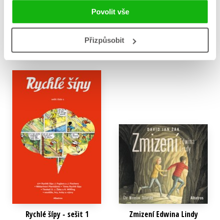
David Jan Žák
David Jan Žák
,
Jaroslav Foglar
Povolit vše
239 Kč
299 Kč
319 Kč
399 Kč
Do košíku
Přizpůsobit
Do košíku
Rychlé šípy - sešit 1
Zmizení Edwina Lindy