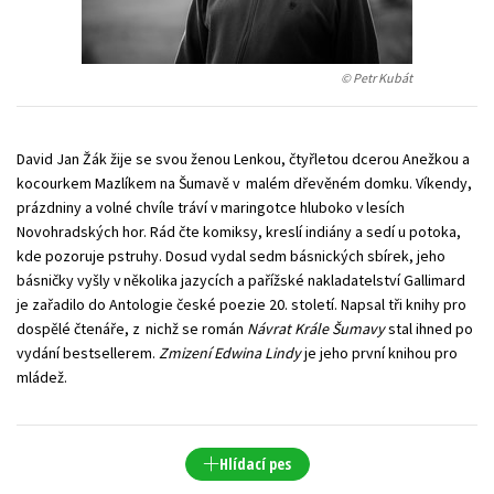
Young adult (SK)
Zahraniční literatura
Zdraví a životní styl
© Petr Kubát
Všechny tituly
David Jan Žák žije se svou ženou Lenkou, čtyřletou dcerou Anežkou a
kocourkem Mazlíkem na Šumavě v malém dřevěném domku. Víkendy,
prázdniny a volné chvíle tráví v maringotce hluboko v lesích
Novohradských hor. Rád čte komiksy, kreslí indiány a sedí u potoka,
kde pozoruje pstruhy. Dosud vydal sedm básnických sbírek, jeho
básničky vyšly v několika jazycích a pařížské nakladatelství Gallimard
je zařadilo do Antologie české poezie 20. století. Napsal tři knihy pro
dospělé čtenáře, z nichž se román
Návrat Krále Šumavy
stal ihned po
vydání bestsellerem.
Zmizení Edwina Lindy
je jeho první knihou pro
mládež.
Hlídací pes