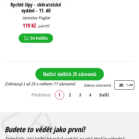
Rychlé šípy - sběratelské
vydání - 11. díl
Jaroslav Foglar
119 Kč
149 Kč
Do košíku
Načíst dalších 25 záznamů
Zobrazuji 1 až 25 z celkem 77 záznamů
Zobraz záznamů
Předchozí
1
2
3
4
Další
Budete to vědět jako první!
Zajímá Vás, jaký knižní hit právě vychází, na jaké zboží je výhodná