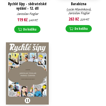
Rychlé šípy - sběratelské
Barabizna
vydání - 12. díl
Lucie Hlavinková
,
Jaroslav Foglar
Jaroslav Foglar
263 Kč
119 Kč
329 Kč
149 Kč
Do košíku
Do košíku