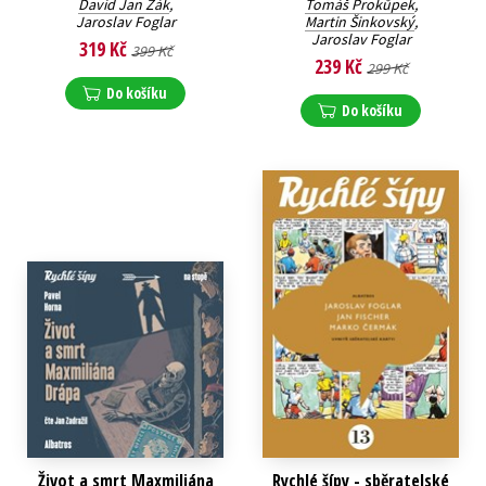
David Jan Žák
,
Tomáš Prokůpek
,
Jaroslav Foglar
Martin Šinkovský
,
Jaroslav Foglar
319 Kč
399 Kč
239 Kč
299 Kč
Do košíku
Do košíku
Život a smrt Maxmiliána
Rychlé šípy - sběratelské