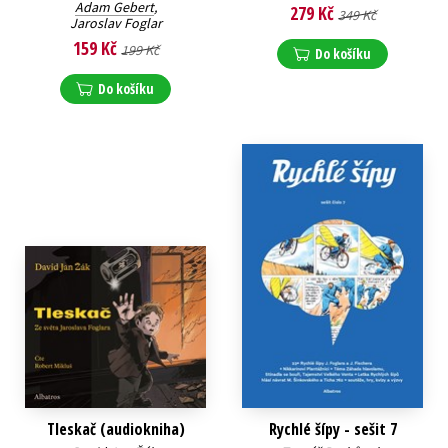
Adam Gebert
,
279 Kč
349 Kč
Jaroslav Foglar
159 Kč
199 Kč
Do košíku
Do košíku
Tleskač (audiokniha)
Rychlé šípy - sešit 7