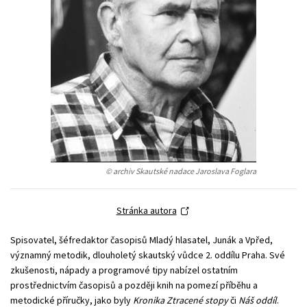
Young adult (SK)
Zahraniční literatura
Zdraví a životní styl
Všechny tituly
© archiv Skautské nadace Jaroslava Foglara
Stránka autora
Spisovatel, šéfredaktor časopisů Mladý hlasatel, Junák a Vpřed,
významný metodik, dlouholetý skautský vůdce 2. oddílu Praha. Své
zkušenosti, nápady a programové tipy nabízel ostatním
prostřednictvím časopisů a později knih na pomezí příběhu a
metodické příručky, jako byly
Kronika Ztracené stopy
či
Náš oddíl
.