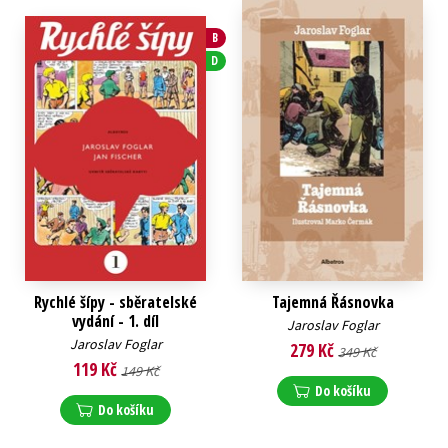
B
D
Rychlé šípy - sběratelské
Tajemná Řásnovka
vydání - 1. díl
Jaroslav Foglar
Jaroslav Foglar
279 Kč
349 Kč
119 Kč
149 Kč
Do košíku
Do košíku