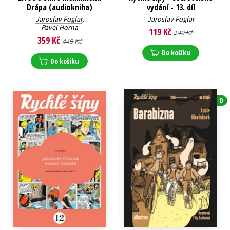
Drápa (audiokniha)
vydání - 13. díl
Jaroslav Foglar
,
Jaroslav Foglar
Pavel Horna
119 Kč
149 Kč
359 Kč
449 Kč
Do košíku
Do košíku
D