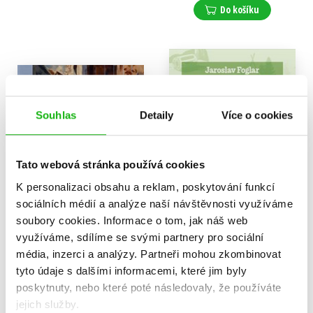
Do košíku
Souhlas
Detaily
Více o cookies
Tato webová stránka používá cookies
K personalizaci obsahu a reklam, poskytování funkcí
sociálních médií a analýze naší návštěvnosti využíváme
soubory cookies.
Informace o tom, jak náš web
využíváme, sdílíme se svými partnery pro sociální
média, inzerci a analýzy.
Partneři mohou zkombinovat
Přístav volá (sběratelské
Chata v Jezerní kotlině
tyto údaje s dalšími informacemi, které jim byly
vydání)
Jaroslav Foglar
poskytnuty, nebo které poté následovaly, že používáte
Jaroslav Foglar
,
279 Kč
349 Kč
Roman Šantora
,
jejich služby.
Jan Hosnedl