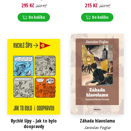
295 Kč
215 Kč
369 Kč
269 Kč
Do košíku
Do košíku
Rychlé šípy - Jak to bylo
Záhada hlavolamu
doopravdy
Jaroslav Foglar