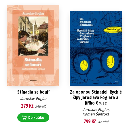
Stínadla se bouří
Za oponou Stínadel: Rychlé
šípy Jaroslava Foglara a
Jaroslav Foglar
Jiřího Gruse
279 Kč
349 Kč
Jaroslav Foglar
,
Roman Šantora
Do košíku
799 Kč
999 Kč