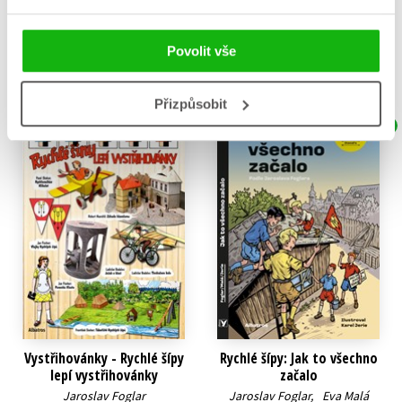
Do košíku
439 Kč
549 Kč
Povolit vše
Do košíku
Přizpůsobit
D
Vystřihovánky - Rychlé šípy
Rychlé šípy: Jak to všechno
lepí vystřihovánky
začalo
Jaroslav Foglar
Jaroslav Foglar
,
Eva Malá