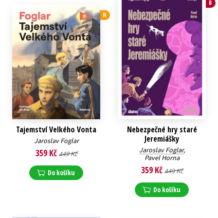
B
N
Tajemství Velkého Vonta
Nebezpečné hry staré
Jeremiášky
Jaroslav Foglar
Jaroslav Foglar
,
359 Kč
449 Kč
Pavel Horna
359 Kč
449 Kč
Do košíku
Do košíku