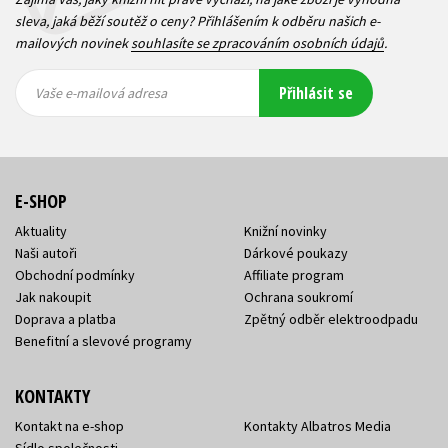
sleva, jaká běží soutěž o ceny? Přihlášením k odběru našich e-
mailových novinek
souhlasíte se zpracováním osobních údajů
.
Vaše e-
Vaše e-
Přihlásit se
mailová
mailová
Vaše e-mailová adresa
adresa
adresa
E-SHOP
Aktuality
Knižní novinky
Naši autoři
Dárkové poukazy
Obchodní podmínky
Affiliate program
Jak nakoupit
Ochrana soukromí
Doprava a platba
Zpětný odběr elektroodpadu
Benefitní a slevové programy
KONTAKTY
Kontakt na e-shop
Kontakty Albatros Media