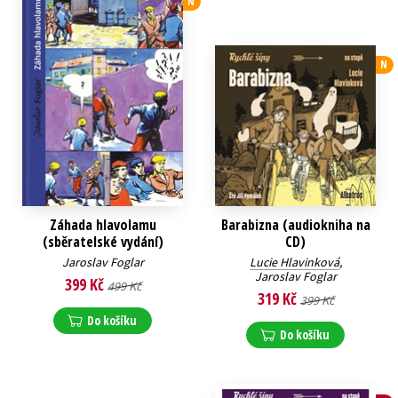
N
N
Záhada hlavolamu
Barabizna (audiokniha na
(sběratelské vydání)
CD)
Jaroslav Foglar
Lucie Hlavinková
,
Jaroslav Foglar
399 Kč
499 Kč
319 Kč
399 Kč
Do košíku
Do košíku