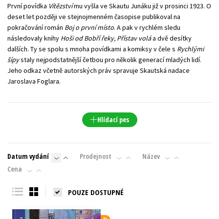
První povídka
Vítězství
mu vyšla ve Skautu Junáku již v prosinci 1923. O
deset let později ve stejnojmenném časopise publikoval na
pokračování román
Boj o první místo
. A pak v rychlém sledu
následovaly knihy
Hoši od Bobří řeky, Přístav volá
a dvě desítky
dalších. Ty se spolu s mnoha povídkami a komiksy v čele s
Rychlými
šípy
staly nejpodstatnější četbou pro několik generací mladých lidí.
Jeho odkaz včetně autorských práv spravuje Skautská nadace
Jaroslava Foglara.
Hlídací pes
Datum vydání
Prodejnost
Název
Cena
POUZE DOSTUPNÉ