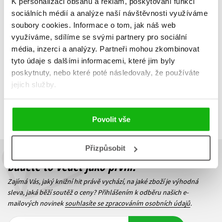
Jiří Černý
,
Pavel Zátka
,
K personalizaci obsahu a reklam, poskytování funkcí
Pavel Kořínek
239 Kč
299 Kč
sociálních médií a analýze naší návštěvnosti využíváme
239 Kč
299 Kč
soubory cookies.
Informace o tom, jak náš web
Do košíku
využíváme, sdílíme se svými partnery pro sociální
Do košíku
média, inzerci a analýzy.
Partneři mohou zkombinovat
tyto údaje s dalšími informacemi, které jim byly
poskytnuty, nebo které poté následovaly, že používáte
jejich služby.
Zobrazuji 1 až 4 z celkem 4 záznamů
Zobraz záznamů
Předchozí
1
Další
Povolit vše
Přizpůsobit
Budete to vědět jako první!
Zajímá Vás, jaký knižní hit právě vychází, na jaké zboží je výhodná
sleva, jaká běží soutěž o ceny? Přihlášením k odběru našich e-
mailových novinek
souhlasíte se zpracováním osobních údajů
.
Vaše e-
Vaše e-