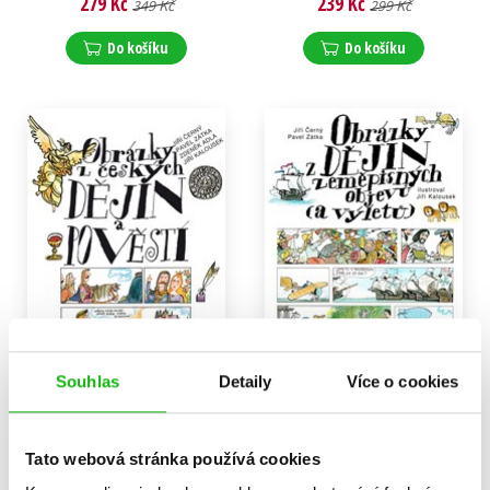
279 Kč
239 Kč
349 Kč
299 Kč
Do košíku
Do košíku
Souhlas
Detaily
Více o cookies
Obrázky z českých dějin a
Obrázky z dějin
pověstí
zeměpisných objevů (a
Tato webová stránka používá cookies
výletů)
Zdeněk Adla
,
Jiří Černý
,
Pavel Zátka