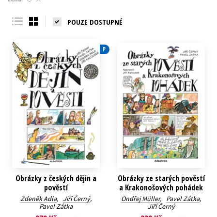
Young adult (SK)
Zahraniční literatura
Zdraví a životní styl
POUZE DOSTUPNÉ
Všechny tituly
P
Obrázky z českých dějin a
Obrázky ze starých pověstí
pověstí
a Krakonošových pohádek
Zdeněk Adla
,
Jiří Černý
,
Ondřej Müller
,
Pavel Zátka
,
Pavel Zátka
Jiří Černý