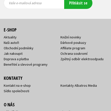
Přihlásit se
mailová
mailová
Vaše e-mailová adresa
adresa
adresa
E-SHOP
Aktuality
Knižní novinky
Naši autoři
Dárkové poukazy
Obchodní podmínky
Affiliate program
Jak nakoupit
Ochrana soukromí
Doprava a platba
Zpětný odběr elektroodpadu
Benefitní a slevové programy
KONTAKTY
Kontakt na e-shop
Kontakty Albatros Media
Sídlo společnosti
O NÁS