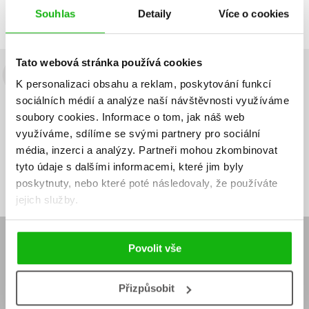
Předchozí
1
Další
Souhlas
Detaily
Více o cookies
Tato webová stránka používá cookies
Budete to vědět jako první!
K personalizaci obsahu a reklam, poskytování funkcí
sociálních médií a analýze naší návštěvnosti využíváme
Zajímá Vás, jaký knižní hit právě vychází, na jaké zboží je výhodná
soubory cookies.
Informace o tom, jak náš web
sleva, jaká běží soutěž o ceny? Přihlášením k odběru našich e-
využíváme, sdílíme se svými partnery pro sociální
mailových novinek
souhlasíte se zpracováním osobních údajů
.
média, inzerci a analýzy.
Partneři mohou zkombinovat
Vaše e-
Vaše e-
tyto údaje s dalšími informacemi, které jim byly
Přihlásit se
mailová
mailová
Vaše e-mailová adresa
adresa
adresa
poskytnuty, nebo které poté následovaly, že používáte
jejich služby.
E-SHOP
Povolit vše
Aktuality
Knižní novinky
Naši autoři
Dárkové poukazy
Přizpůsobit
Obchodní podmínky
Affiliate program