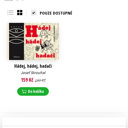
Young adult (SK)
Zahraniční literatura
Zdraví a životní styl
POUZE DOSTUPNÉ
Všechny tituly
Hádej, hádej, hadači
Josef Strouhal
159 Kč
199 Kč
Do košíku
Zobrazuji 1 až 1 z celkem 1 záznamů
Zobraz záznamů