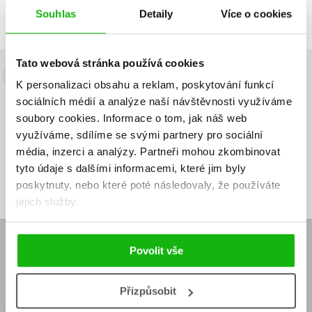
Předchozí
1
Další
Souhlas
Detaily
Více o cookies
Tato webová stránka používá cookies
Budete to vědět jako první!
K personalizaci obsahu a reklam, poskytování funkcí
sociálních médií a analýze naší návštěvnosti využíváme
Zajímá Vás, jaký knižní hit právě vychází, na jaké zboží je výhodná
soubory cookies.
Informace o tom, jak náš web
sleva, jaká běží soutěž o ceny? Přihlášením k odběru našich e-
využíváme, sdílíme se svými partnery pro sociální
mailových novinek
souhlasíte se zpracováním osobních údajů
.
média, inzerci a analýzy.
Partneři mohou zkombinovat
Vaše e-
Vaše e-
tyto údaje s dalšími informacemi, které jim byly
Přihlásit se
mailová
mailová
Vaše e-mailová adresa
adresa
adresa
poskytnuty, nebo které poté následovaly, že používáte
jejich služby.
E-SHOP
Povolit vše
Aktuality
Knižní novinky
Naši autoři
Dárkové poukazy
Přizpůsobit
Obchodní podmínky
Affiliate program