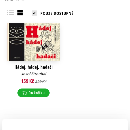
Young adult (SK)
Zahraniční literatura
Zdraví a životní styl
POUZE DOSTUPNÉ
Všechny tituly
Hádej, hádej, hadači
Josef Strouhal
159 Kč
199 Kč
Do košíku
Zobrazuji 1 až 1 z celkem 1 záznamů
Zobraz záznamů