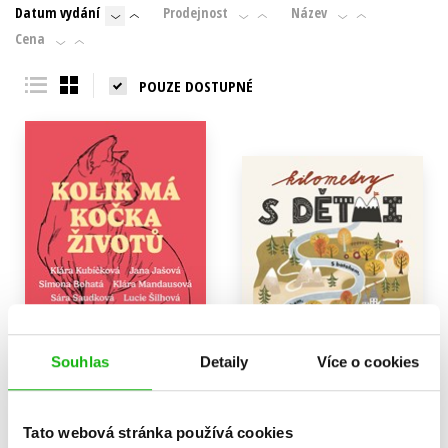
Datum vydání
Prodejnost
Název
Cena
POUZE DOSTUPNÉ
Souhlas
Detaily
Více o cookies
Kolik má kočka životů
Kilometry s dětmi
Tato webová stránka používá cookies