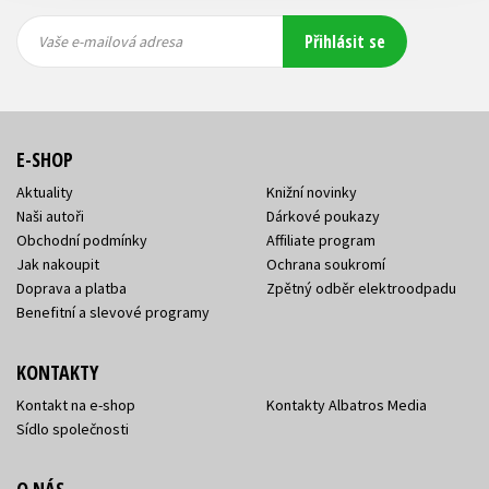
Vaše e-
Vaše e-
Přihlásit se
mailová
mailová
Vaše e-mailová adresa
adresa
adresa
E-SHOP
Aktuality
Knižní novinky
Naši autoři
Dárkové poukazy
Obchodní podmínky
Affiliate program
Jak nakoupit
Ochrana soukromí
Doprava a platba
Zpětný odběr elektroodpadu
Benefitní a slevové programy
KONTAKTY
Kontakt na e-shop
Kontakty Albatros Media
Sídlo společnosti