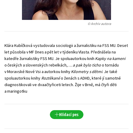
Young adult (SK)
Zahraniční literatura
Zdraví a životní styl
Všechny tituly
© Archiv autora
Klára Kubíčková vystudovala sociologii a žurnalistiku na FSS MU. Deset
let působila v MF Dnes a pět let v týdeníku Vlasta. Přednášela na
katedře žurnalistiky FSS MU. Je spoluautorkou knih
Kapky na kameni
o českých a slovenských rebelkách,
… a pak bylo ticho
o tornádu
v Moravské Nové Vsi a autorkou knihy
Kilometry s dětmi
. Je také
spoluautorkou knihy
Roztěkané
o ženách s ADHD, které jí samotné
diagnostikovali ve dvaačtyřiceti letech. Žije v Brně, má čtyři děti
a maringotku
Hlídací pes