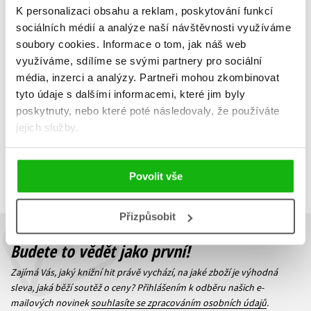
Lucie Šilhová
,
Jana Jašová
,
Klára Kubíčková
K personalizaci obsahu a reklam, poskytování funkcí
Simona Bohatá
,
319 Kč
399 Kč
Klára Mandausová
,
sociálních médií a analýze naší návštěvnosti využíváme
Klára Kubíčková
,
263 Kč
soubory cookies.
Informace o tom, jak náš web
329 Kč
Sára Saudková
,
Do košíku
Karolina Kamberská
využíváme, sdílíme se svými partnery pro sociální
Do košíku
média, inzerci a analýzy.
Partneři mohou zkombinovat
tyto údaje s dalšími informacemi, které jim byly
poskytnuty, nebo které poté následovaly, že používáte
jejich služby.
Zobrazuji 1 až 2 z celkem 2 záznamů
Zobraz záznamů
Předchozí
1
Další
Povolit vše
Přizpůsobit
Budete to vědět jako první!
Zajímá Vás, jaký knižní hit právě vychází, na jaké zboží je výhodná
sleva, jaká běží soutěž o ceny? Přihlášením k odběru našich e-
mailových novinek
souhlasíte se zpracováním osobních údajů
.