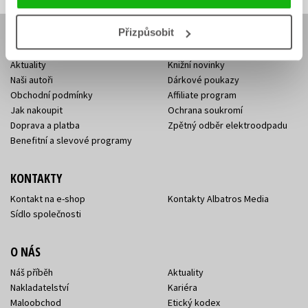
Přizpůsobit
E-SHOP
Aktuality
Knižní novinky
Naši autoři
Dárkové poukazy
Obchodní podmínky
Affiliate program
Jak nakoupit
Ochrana soukromí
Doprava a platba
Zpětný odběr elektroodpadu
Benefitní a slevové programy
KONTAKTY
Kontakt na e-shop
Kontakty Albatros Media
Sídlo společnosti
O NÁS
Náš příběh
Aktuality
Nakladatelství
Kariéra
Maloobchod
Etický kodex