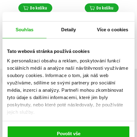
Do košíku
Do košíku
Souhlas
Detaily
Více o cookies
Zobrazuji 1 až 2 z celkem 2 záznamů
Zobraz záznamů
Předchozí
1
Další
Tato webová stránka používá cookies
K personalizaci obsahu a reklam, poskytování funkcí
sociálních médií a analýze naší návštěvnosti využíváme
soubory cookies.
Informace o tom, jak náš web
využíváme, sdílíme se svými partnery pro sociální
Budete to vědět jako první!
média, inzerci a analýzy.
Partneři mohou zkombinovat
Zajímá Vás, jaký knižní hit právě vychází, na jaké zboží je výhodná
tyto údaje s dalšími informacemi, které jim byly
sleva, jaká běží soutěž o ceny? Přihlášením k odběru našich e-
poskytnuty, nebo které poté následovaly, že používáte
mailových novinek
souhlasíte se zpracováním osobních údajů
.
jejich služby.
Vaše e-
Vaše e-
Přihlásit se
mailová
mailová
Vaše e-mailová adresa
adresa
adresa
Povolit vše