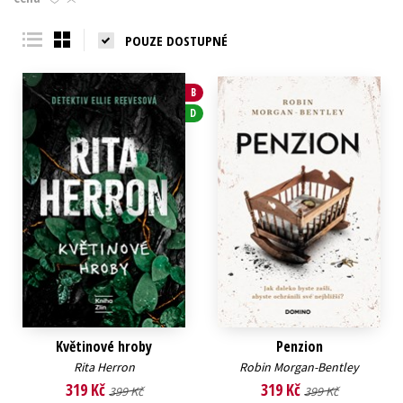
Young adult (SK)
Zahraniční literatura
Zdraví a životní styl
POUZE DOSTUPNÉ
Všechny tituly
B
D
Květinové hroby
Penzion
Rita Herron
Robin Morgan-Bentley
319 Kč
319 Kč
399 Kč
399 Kč