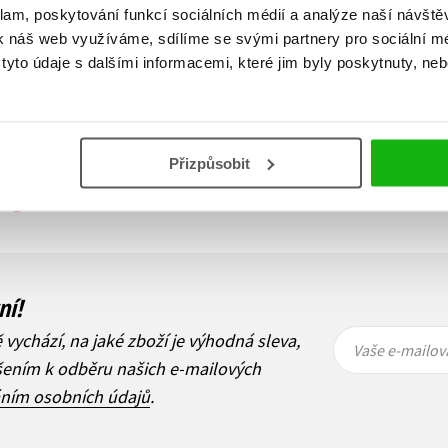
klam, poskytování funkcí sociálních médií a analýze naší návšt
Do košíku
k náš web využíváme, sdílíme se svými partnery pro sociální méd
yto údaje s dalšími informacemi, které jim byly poskytnuty, neb
Přizpůsobit
Zobraz záznamů
1
Další
ní!
Vaše e-
Vaše e-
ě vychází, na jaké zboží je výhodná sleva,
mailová
mailová
Vaše e-mailov
adresa
adresa
ášením k odběru našich e-mailových
áním osobních údajů
.