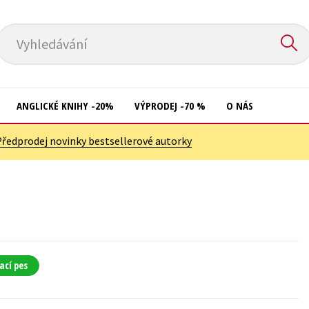
Vyhledávání
ANGLICKÉ KNIHY -20%
VÝPRODEJ -70 %
O NÁS
Předprodej novinky bestsellerové autorky
Přírodní vědy
Křížovky
Společnost, politika
Kuchařky
Technika a věda
New Adult
Učebnice
Ostatní
Umění a kultura
Počítače
ací pes
Výchova a pedagogika
Poezie
Young adult