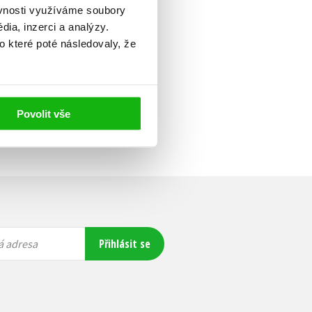
ěvnosti využíváme soubory
ia, inzerci a analýzy.
o které poté následovaly, že
Povolit vše
Přihlásit se
á adresa