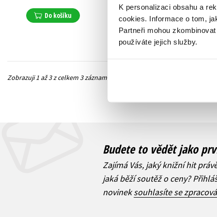
215 Kč
269 Kč
K personalizaci obsahu a re
Do košíku
cookies.
Informace o tom, ja
Do košíku
Partneři mohou zkombinovat t
používáte jejich služby.
Zobrazuji 1 až 3 z celkem 3 záznamů
Předchozí
Budete to vědět jako prv
Zajímá Vás, jaký knižní hit práv
jaká běží soutěž o ceny? Přihl
novinek
souhlasíte se zpracov