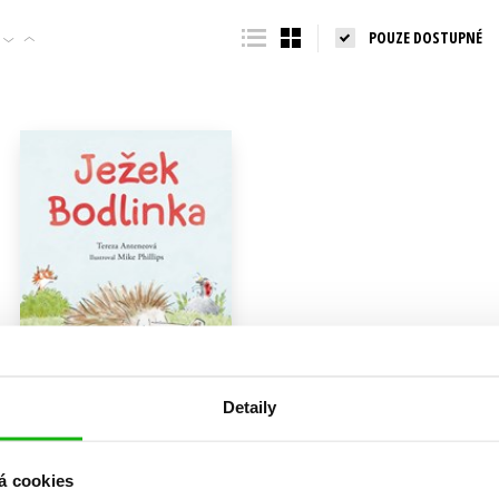
Populárně - naučná pro dospělé
POUZE DOSTUPNÉ
Young adult (SK)
Populárně - naučné pro děti
Zahraniční literatura
Předškoláci
Zdraví a životní styl
Příroda a zahrada
šechny tituly
Detaily
Ježek Bodlinka
Tereza Anteneová
á cookies
199 Kč
249 Kč