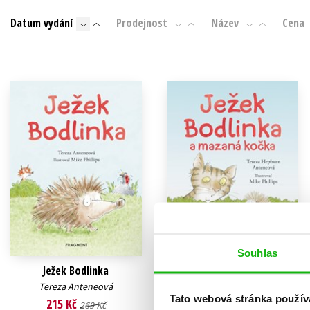
Auto - moto
Datum vydání
Prodejnost
Název
Cena
Jazyky
Beletrie pro děti
Kalendáře
Beletrie pro dospělé
Kariéra a osobní rozvoj
Byznys a ekonomie
Komiks
V
Souhlas
Ježek Bodlinka
Ježek Bodlinka a mazaná
kočka
Tereza Anteneová
Tato webová stránka použív
Tereza Anteneová
215 Kč
269 Kč