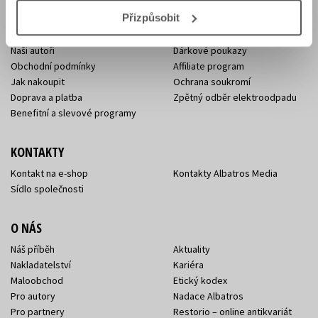
E-SHOP
Přizpůsobit
Aktuality
Knižní novinky
Naši autoři
Dárkové poukazy
Obchodní podmínky
Affiliate program
Jak nakoupit
Ochrana soukromí
Doprava a platba
Zpětný odběr elektroodpadu
Benefitní a slevové programy
KONTAKTY
Kontakt na e-shop
Kontakty Albatros Media
Sídlo společnosti
O NÁS
Náš příběh
Aktuality
Nakladatelství
Kariéra
Maloobchod
Etický kodex
Pro autory
Nadace Albatros
Pro partnery
Restorio – online antikvariát