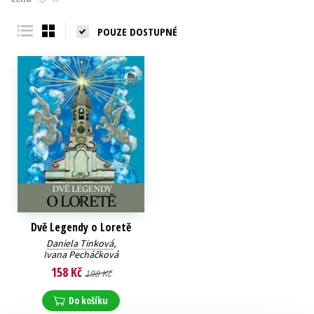
Young adult (SK)
Zahraniční literatura
Zdraví a životní styl
POUZE DOSTUPNÉ
Všechny tituly
Dvě Legendy o Loretě
Daniela Tinková
,
Ivana Pecháčková
158 Kč
198 Kč
Do košíku