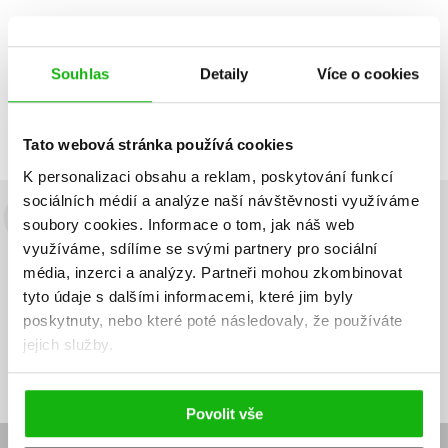
Souhlas
Detaily
Více o cookies
Zobrazuji 1 až 1 z celkem 1 záznamů
Zobraz záznamů
Předchozí
1
Další
Tato webová stránka používá cookies
K personalizaci obsahu a reklam, poskytování funkcí
sociálních médií a analýze naší návštěvnosti využíváme
soubory cookies.
Informace o tom, jak náš web
Budete to vědět jako první!
využíváme, sdílíme se svými partnery pro sociální
Zajímá Vás, jaký knižní hit právě vychází, na jaké zboží je výhodná
média, inzerci a analýzy.
Partneři mohou zkombinovat
sleva, jaká běží soutěž o ceny? Přihlášením k odběru našich e-
tyto údaje s dalšími informacemi, které jim byly
mailových novinek
souhlasíte se zpracováním osobních údajů
.
poskytnuty, nebo které poté následovaly, že používáte
jejich služby.
Vaše e-
Vaše e-
Přihlásit se
mailová
mailová
Vaše e-mailová adresa
adresa
adresa
Povolit vše