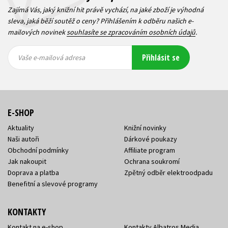
Zajímá Vás, jaký knižní hit právě vychází, na jaké zboží je výhodná
sleva, jaká běží soutěž o ceny? Přihlášením k odběru našich e-
mailových novinek
souhlasíte se zpracováním osobních údajů
.
Vaše e-
Vaše e-
Přihlásit se
mailová
mailová
Vaše e-mailová adresa
adresa
adresa
E-SHOP
Aktuality
Knižní novinky
Naši autoři
Dárkové poukazy
Obchodní podmínky
Affiliate program
Jak nakoupit
Ochrana soukromí
Doprava a platba
Zpětný odběr elektroodpadu
Benefitní a slevové programy
KONTAKTY
Kontakt na e-shop
Kontakty Albatros Media