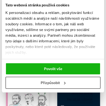
Tato webová stránka používá cookies
Národní opruzení
Národní opruzení
K personalizaci obsahu a reklam, poskytování funkcí
(audiokniha)
Karolína Meixnerová
sociálních médií a analýze naší návštěvnosti využíváme
Karolína Meixnerová
239 Kč
soubory cookies.
Informace o tom, jak náš web
299 Kč
279 Kč
349 Kč
využíváme, sdílíme se svými partnery pro sociální
Do košíku
média, inzerci a analýzy.
Partneři mohou zkombinovat
Do košíku
tyto údaje s dalšími informacemi, které jim byly
poskytnuty, nebo které poté následovaly, že používáte
jejich služby.
Povolit vše
Přizpůsobit