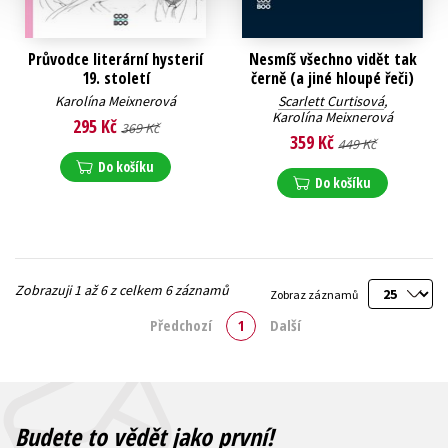
Průvodce literární hysterií
Nesmíš všechno vidět tak
19. století
černě (a jiné hloupé řeči)
Karolína Meixnerová
Scarlett Curtisová
,
Karolína Meixnerová
295 Kč
369 Kč
359 Kč
449 Kč
Do košíku
Do košíku
Zobrazuji 1 až 6 z celkem 6 záznamů
Zobraz záznamů
Předchozí
1
Další
Budete to vědět jako první!