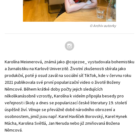
Young adult (SK)
Zahraniční literatura
Zdraví a životní styl
Všechny tituly
© Archiv autorky
Karolína Meixnerová, známá jako @cojezoe_ vystudovala bohemistiku
a žurnalistiku na Karlově Univerzitě. Životní zkušenosti sbírala jako
produkční, poté ji osud zavál na sociální síť TikTok, kde v červnu roku
2021 publikovala své první popularizační video o životě Boženy
Němcové. Během krátké doby počty jejich sledujících
několikanásobně vzrostly, Karolína k videím připojila besedy pro
veřejnost i školy a dnes se popularizací české literatury 19. století
úspěšně živí. Věnuje se převážně době národního obrození a
osobnostem, jimiž jsou např. Karel Havlíček Borovský, Karel Hynek
Mácha, Karolina Světlá, Jan Neruda nebo již zmiňovaná Božena
Němcová.