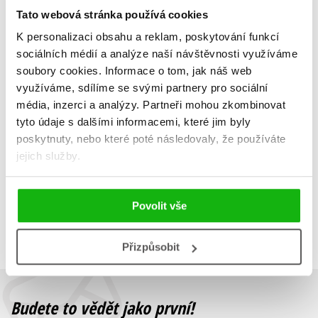
Tato webová stránka používá cookies
K personalizaci obsahu a reklam, poskytování funkcí
sociálních médií a analýze naší návštěvnosti využíváme
Jitřní záře
soubory cookies.
Informace o tom, jak náš web
Dan Wlodarczyk
využíváme, sdílíme se svými partnery pro sociální
319 Kč
399 Kč
média, inzerci a analýzy.
Partneři mohou zkombinovat
tyto údaje s dalšími informacemi, které jim byly
Do košíku
poskytnuty, nebo které poté následovaly, že používáte
jejich služby.
Zobrazuji 1 až 1 z celkem 1 záznamů
Povolit vše
Zobraz záznamů
Předchozí
1
Další
Přizpůsobit
Budete to vědět jako první!