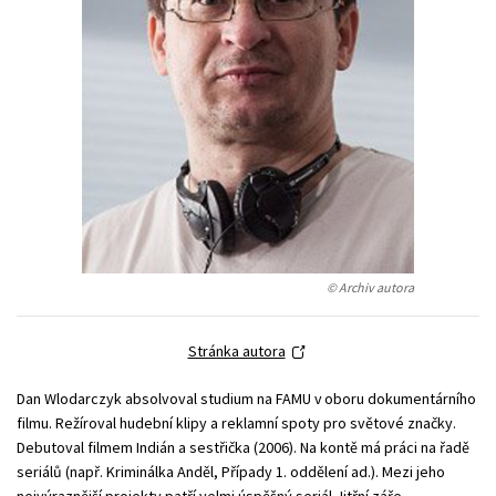
Young adult (SK)
Zahraniční literatura
Zdraví a životní styl
Všechny tituly
© Archiv autora
Stránka autora
Dan Wlodarczyk absolvoval studium na FAMU v oboru dokumentárního
filmu. Režíroval hudební klipy a reklamní spoty pro světové značky.
Debutoval filmem Indián a sestřička (2006). Na kontě má práci na řadě
seriálů (např. Kriminálka Anděl, Případy 1. oddělení ad.). Mezi jeho