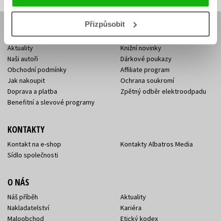
Přizpůsobit
E-SHOP
Aktuality
Knižní novinky
Naši autoři
Dárkové poukazy
Obchodní podmínky
Affiliate program
Jak nakoupit
Ochrana soukromí
Doprava a platba
Zpětný odběr elektroodpadu
Benefitní a slevové programy
KONTAKTY
Kontakt na e-shop
Kontakty Albatros Media
Sídlo společnosti
O NÁS
Náš příběh
Aktuality
Nakladatelství
Kariéra
Maloobchod
Etický kodex