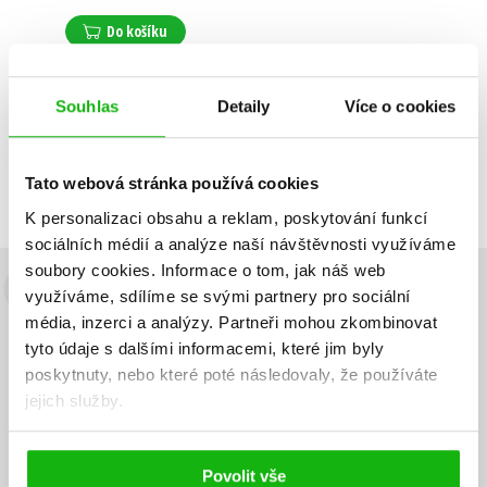
Do košíku
Souhlas
Detaily
Více o cookies
Zobrazuji 1 až 1 z celkem 1 záznamů
Zobraz záznamů
Tato webová stránka používá cookies
Předchozí
1
Další
K personalizaci obsahu a reklam, poskytování funkcí
sociálních médií a analýze naší návštěvnosti využíváme
soubory cookies.
Informace o tom, jak náš web
využíváme, sdílíme se svými partnery pro sociální
Budete to vědět jako první!
média, inzerci a analýzy.
Partneři mohou zkombinovat
Zajímá Vás, jaký knižní hit právě vychází, na jaké zboží je výhodná
tyto údaje s dalšími informacemi, které jim byly
sleva, jaká běží soutěž o ceny? Přihlášením k odběru našich e-
poskytnuty, nebo které poté následovaly, že používáte
mailových novinek
souhlasíte se zpracováním osobních údajů
.
jejich služby.
Vaše e-
Vaše e-
Přihlásit se
mailová
mailová
Vaše e-mailová adresa
adresa
adresa
Povolit vše