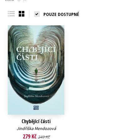
Young adult (SK)
Zahraniční literatura
Zdraví a životní styl
POUZE DOSTUPNÉ
Všechny tituly
Chybějící části
Jindřiška Mendozová
279 Kč
349 Kč