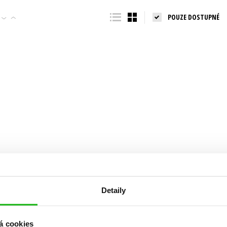
Populárně - naučná pro dospělé
POUZE DOSTUPNÉ
Young adult (SK)
Populárně - naučné pro děti
Zahraniční literatura
Předškoláci
Zdraví a životní styl
Příroda a zahrada
šechny tituly
Detaily
á cookies