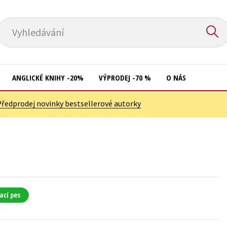
Vyhledávání
ANGLICKÉ KNIHY -20%
VÝPRODEJ -70 %
O NÁS
Předprodej novinky bestsellerové autorky
Přírodní vědy
Křížovky
Společnost, politika
Kuchařky
Technika a věda
New Adult
Učebnice
Ostatní
Umění a kultura
Počítače
ací pes
Výchova a pedagogika
Poezie
Young adult