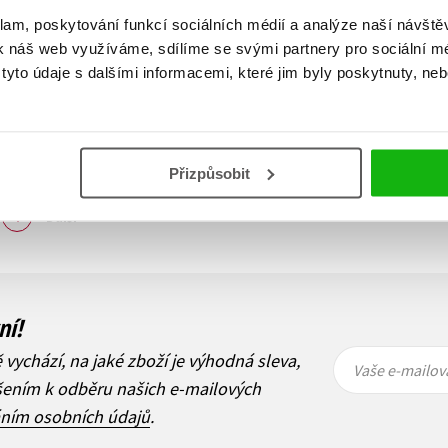
klam, poskytování funkcí sociálních médií a analýze naší návšt
k náš web využíváme, sdílíme se svými partnery pro sociální méd
yto údaje s dalšími informacemi, které jim byly poskytnuty, neb
Přizpůsobit
Zobraz záznamů
1
Další
ní!
Vaše e-
Vaše e-
ě vychází, na jaké zboží je výhodná sleva,
mailová
mailová
Vaše e-mailov
adresa
adresa
ášením k odběru našich e-mailových
áním osobních údajů
.