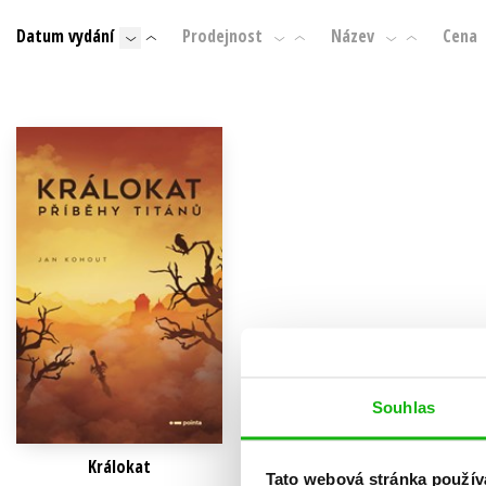
Auto - moto
Datum vydání
Prodejnost
Název
Cena
Jazyky
Beletrie pro děti
Kalendáře
Beletrie pro dospělé
Kariéra a osobní rozvoj
Byznys a ekonomie
Komiks
V
Souhlas
Králokat
Tato webová stránka použív