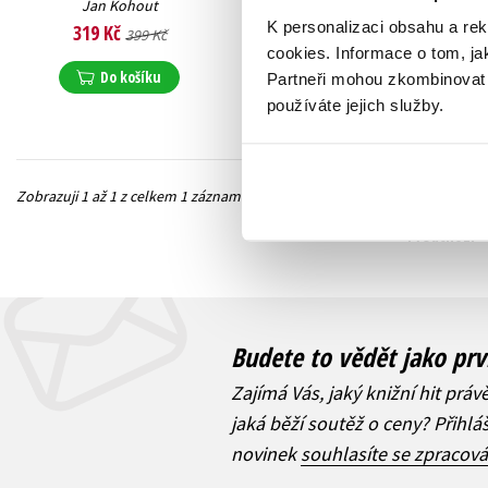
Jan Kohout
K personalizaci obsahu a re
319 Kč
399 Kč
cookies.
Informace o tom, ja
Do košíku
Partneři mohou zkombinovat t
používáte jejich služby.
Zobrazuji 1 až 1 z celkem 1 záznamů
Předchozí
Budete to vědět jako prv
Zajímá Vás, jaký knižní hit práv
jaká běží soutěž o ceny? Přihl
novinek
souhlasíte se zpracov