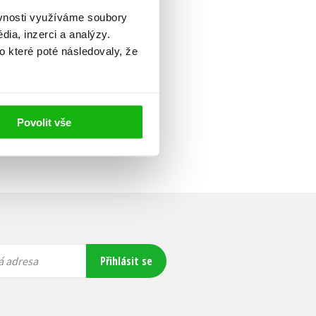
ěvnosti využíváme soubory
ia, inzerci a analýzy.
o které poté následovaly, že
Povolit vše
Přihlásit se
á adresa