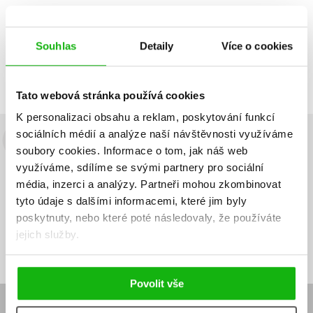
Souhlas
Detaily
Více o cookies
Zobrazuji 1 až 1 z celkem 1 záznamů
Zobraz záznamů
Předchozí
1
Další
Tato webová stránka používá cookies
K personalizaci obsahu a reklam, poskytování funkcí
sociálních médií a analýze naší návštěvnosti využíváme
Budete to vědět jako první!
soubory cookies.
Informace o tom, jak náš web
využíváme, sdílíme se svými partnery pro sociální
Zajímá Vás, jaký knižní hit právě vychází, na jaké zboží je výhodná
média, inzerci a analýzy.
Partneři mohou zkombinovat
sleva, jaká běží soutěž o ceny? Přihlášením k odběru našich e-
tyto údaje s dalšími informacemi, které jim byly
mailových novinek
souhlasíte se zpracováním osobních údajů
.
poskytnuty, nebo které poté následovaly, že používáte
Vaše e-
Vaše e-
jejich služby.
Přihlásit se
mailová
mailová
Vaše e-mailová adresa
adresa
adresa
Povolit vše