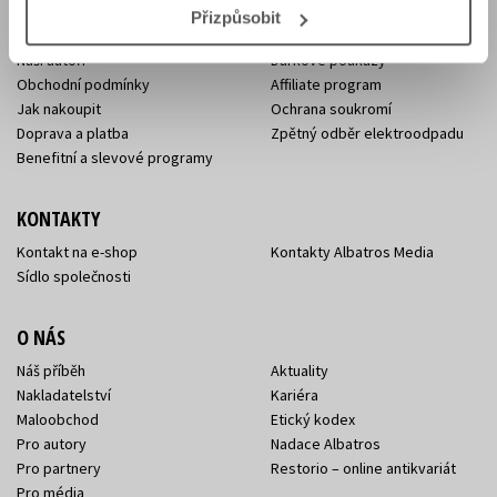
E-SHOP
Přizpůsobit
Aktuality
Knižní novinky
Naši autoři
Dárkové poukazy
Obchodní podmínky
Affiliate program
Jak nakoupit
Ochrana soukromí
Doprava a platba
Zpětný odběr elektroodpadu
Benefitní a slevové programy
KONTAKTY
Kontakt na e-shop
Kontakty Albatros Media
Sídlo společnosti
O NÁS
Náš příběh
Aktuality
Nakladatelství
Kariéra
Maloobchod
Etický kodex
Pro autory
Nadace Albatros
Pro partnery
Restorio – online antikvariát
Pro média