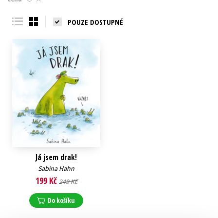
Young adult (SK)
Zahraniční literatura
Zdraví a životní styl
POUZE DOSTUPNÉ
Všechny tituly
Já jsem drak!
Sabina Hahn
199 Kč
249 Kč
Do košíku