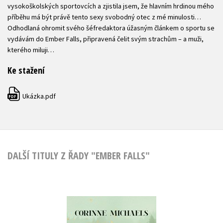
vysokoškolských sportovcích a zjistila jsem, že hlavním hrdinou mého
příběhu má být právě tento sexy svobodný otec z mé minulosti…
Odhodlaná ohromit svého šéfredaktora úžasným článkem o sportu se
vydávám do Ember Falls, připravená čelit svým strachům – a muži,
kterého miluji…
Ke stažení
Ukázka.pdf
PDF
DALŠÍ TITULY Z ŘADY "EMBER FALLS"
Tady a teď