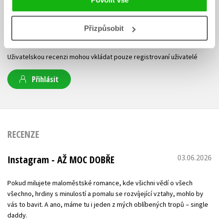
V současné době nejsou vytvořena žádná uživatelská hodnocení.
Přizpůsobit
Vaše hodnocení
Uživatelskou recenzi mohou vkládat pouze registrovaní uživatelé
Přihlásit
RECENZE
03.06.2026
Instagram - AŽ MOC DOBŘE
Pokud milujete maloměstské romance, kde všichni vědí o všech
všechno, hrdiny s minulostí a pomalu se rozvíjející vztahy, mohlo by
vás to bavit. A ano, máme tu i jeden z mých oblíbených tropů – single
daddy.