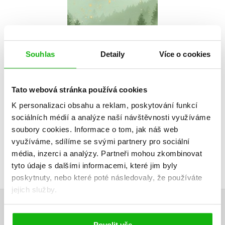
Corinne Michaels
Souhlas
Detaily
Více o cookies
Do košíku
375 Kč
469 Kč
Tato webová stránka používá cookies
K personalizaci obsahu a reklam, poskytování funkcí
sociálních médií a analýze naší návštěvnosti využíváme
soubory cookies.
Informace o tom, jak náš web
využíváme, sdílíme se svými partnery pro sociální
média, inzerci a analýzy.
Partneři mohou zkombinovat
tyto údaje s dalšími informacemi, které jim byly
poskytnuty, nebo které poté následovaly, že používáte
jejich služby.
HODNOCENÍ ČTENÁŘŮ
Povolit vše