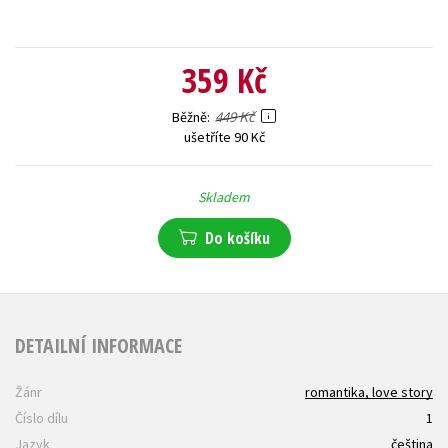
359 Kč
449 Kč
Běžně
ušetříte 90 Kč
Skladem
Do košíku
DETAILNÍ INFORMACE
Žánr
romantika, love story
Číslo dílu
1
Jazyk
čeština