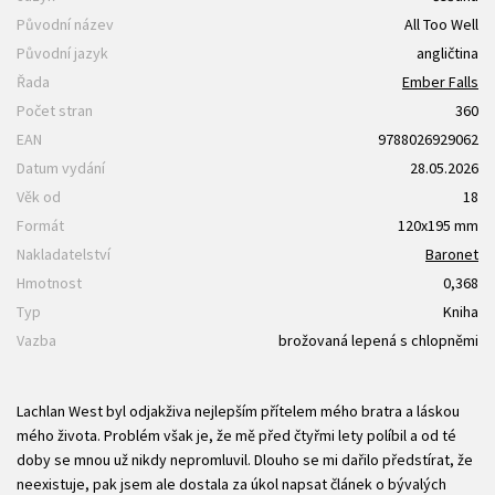
Původní název
All Too Well
Původní jazyk
angličtina
Řada
Ember Falls
Počet stran
360
EAN
9788026929062
Datum vydání
28.05.2026
Věk od
18
Formát
120x195 mm
Nakladatelství
Baronet
Hmotnost
0,368
Typ
Kniha
Vazba
brožovaná lepená s chlopněmi
Lachlan West byl odjakživa nejlepším přítelem mého bratra a láskou
mého života. Problém však je, že mě před čtyřmi lety políbil a od té
doby se mnou už nikdy nepromluvil. Dlouho se mi dařilo předstírat, že
neexistuje, pak jsem ale dostala za úkol napsat článek o bývalých