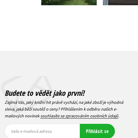
Budete to vědět jako první!
Zajímá Vás, jaký knižní hit právě vychází, na jaké zboží je výhodná
sleva, jaká běží soutěž o ceny? Přihlášením k odběru našich e-
mailových novinek
souhlasíte se zpracováním osobních údajů
.
Vaše e-
Vaše e-
Přihlásit se
mailová
mailová
Vaše e-mailová adresa
adresa
adresa