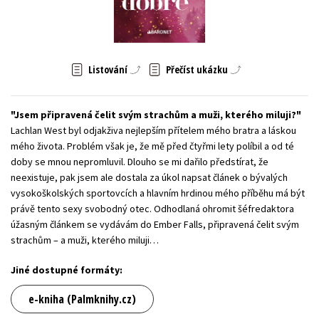
Young adult (SK)
Zahraniční literatura
Zdraví a životní styl
Všechny tituly
Listování
Přečíst ukázku
Jsem připravená čelit svým strachům a muži, kterého miluji?
Lachlan West byl odjakživa nejlepším přítelem mého bratra a láskou
mého života. Problém však je, že mě před čtyřmi lety políbil a od té
doby se mnou nepromluvil. Dlouho se mi dařilo předstírat, že
neexistuje, pak jsem ale dostala za úkol napsat článek o bývalých
vysokoškolských sportovcích a hlavním hrdinou mého příběhu má být
právě tento sexy svobodný otec. Odhodlaná ohromit šéfredaktora
úžasným článkem se vydávám do Ember Falls, připravená čelit svým
strachům – a muži, kterého miluji…
Jiné dostupné formáty:
e-kniha (Palmknihy.cz)