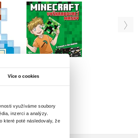
Minecraft - tajný
Vyškrabovací masky:
- kniha
zápisník
Minecraft
arů
Michaela Bystrá
Daniele Sapuppo
iv
Radvanová
u
Do košíku
Do košíku
69 Kč
Více o cookies
239 Kč
299 Kč
255 Kč
319 Kč
ěvnosti využíváme soubory
ia, inzerci a analýzy.
o které poté následovaly, že