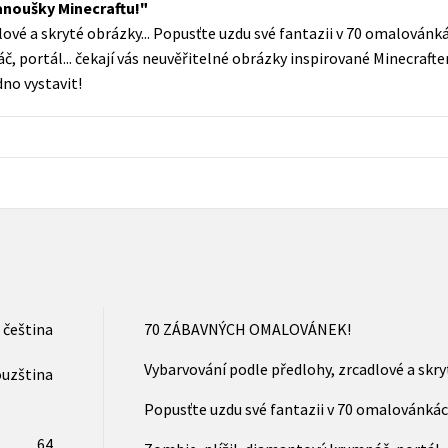
anoušky Minecraftu!
Populárně - naučná pro dospělé
ové a skryté obrázky... Popusťte uzdu své fantazii v 70 omalovánká
Young adult (SK)
Populárně - naučné pro děti
č, portál... čekají vás neuvěřitelné obrázky inspirované Minecraf
Zahraniční literatura
no vystavit!
Předškoláci
Zdraví a životní styl
Příroda a zahrada
šechny tituly
čeština
70 ZÁBAVNÝCH OMALOVÁNEK!
Vybarvování podle předlohy, zrcadlové a skryt
ouzština
Popusťte uzdu své fantazii v 70 omalovánkác
64