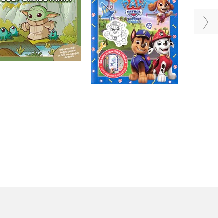
COZY omalovánky
Kolektiv
Kolektiv
Do košíku
Do košíku
183 Kč
159 Kč
229 Kč
199 Kč