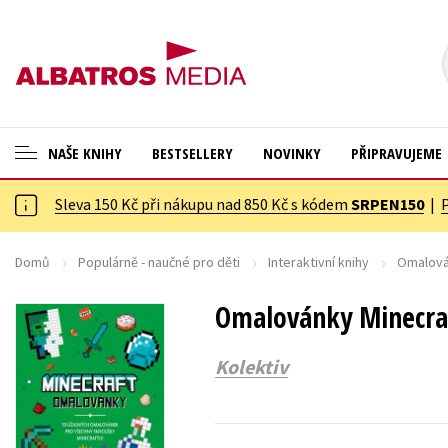
NAŠE KNIHY
BESTSELLERY
NOVINKY
PŘIPRAVUJEME
Sleva 150 Kč při nákupu nad 850 Kč s kódem
SRPEN150
|
ANGLICKÉ KNIHY -20 %
Cestování
NOVÝ VÝPRODEJ -70 %
Dárkové publikace
Domů
Populárně - naučné pro děti
Interaktivní knihy
Omalová
KNIHY S DÁRKEM
Dárkové zboží
Omalovánky Minecra
ASTERIX S DÁRKEM
Digitální fotografie
Kolektiv
🎁DÁRKOVÉ PUBLIKACE
Esoterika a duchovní svět
✉️ DÁRKOVÉ POUKAZY
Historie a military
Hobby