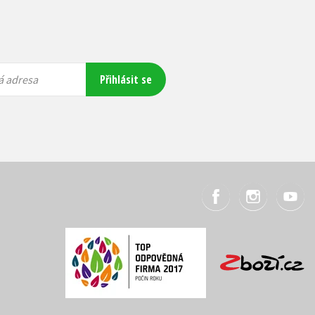
Přihlásit se
á adresa