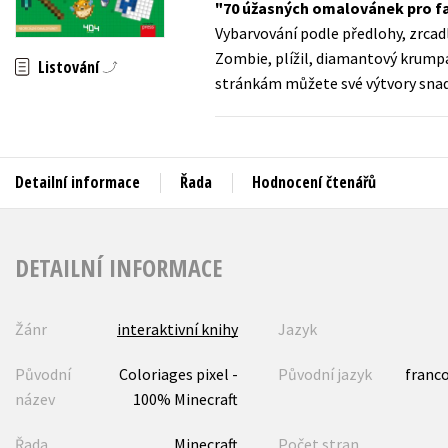
70 úžasných omalovánek pro f
Auto - moto
Vybarvování podle předlohy, zrcadl
Jazyky
Beletrie pro děti
Zombie, plížil, diamantový krumpá
Listování
Kalendáře
stránkám můžete své výtvory snad
Beletrie pro dospělé
Kariéra a osobní rozvoj
Byznys a ekonomie
Komiks
Detailní informace
Řada
Hodnocení čtenářů
V
DETAILNÍ INFORMACE
Žánr
interaktivní knihy
Jazyk
Původní
Coloriages pixel -
Původní jazyk
franc
název
100% Minecraft
Řada
Minecraft
Počet stran