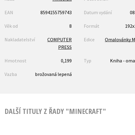
EAN
8594155759743
Datum vydání
08
Věk od
8
Formát
192
Nakladatelství
COMPUTER
Edice
Omalovánky Mi
PRESS
Hmotnost
0,199
Typ
Kniha - oma
Vazba
brožovaná lepená
DALŠÍ TITULY Z ŘADY "MINECRAFT"