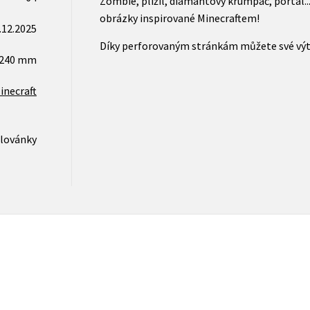
Zombie, plížil, diamantový krumpáč, portál...
obrázky inspirované Minecraftem!
.12.2025
Díky perforovaným stránkám můžete své výtv
x240 mm
necraft
lovánky