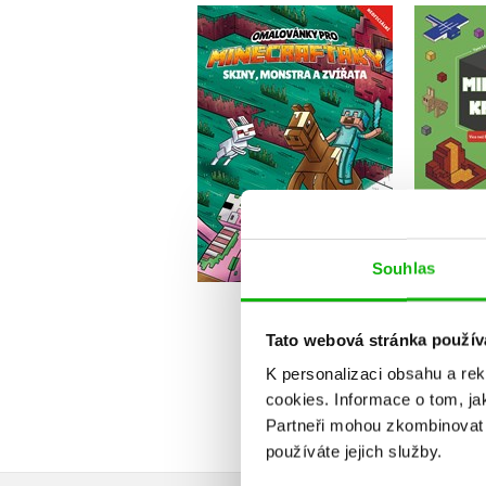
Omalovánky pro
No
Minecrafťáky
Pavla Navrátilová Filip
Do košíku
1
Souhlas
199 Kč
249 Kč
Tato webová stránka použív
K personalizaci obsahu a re
cookies.
Informace o tom, ja
Partneři mohou zkombinovat t
používáte jejich služby.