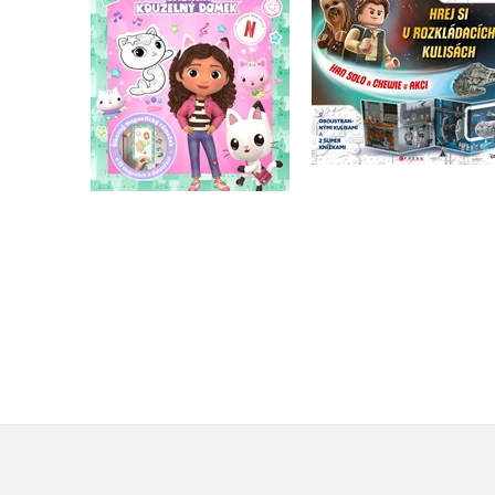
magnetky
akci
Kolektiv
Kolektiv
Do košíku
Do košíku
183 Kč
319 Kč
229 Kč
399 Kč