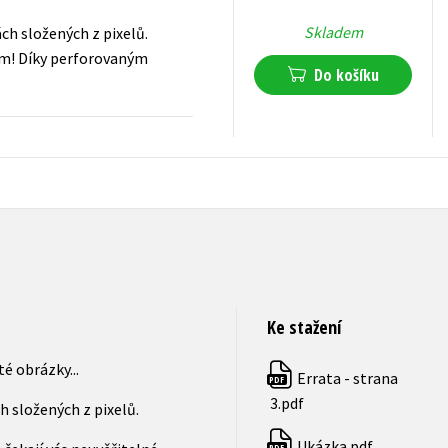
Skladem
ch složených z pixelů.
tem! Díky perforovaným
Do košíku
199
Kč
s DPH
Ke stažení
é obrázky...
Errata - strana
PDF
3.pdf
h složených z pixelů.
Ukázka.pdf
PDF