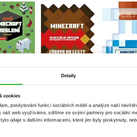
vé Minecraft
Minecraft – zábava na
Minecraft 
kreslení
cesty
lektv
Kolektiv
Kolektiv
Kolekt
Do košíku
Do košíku
Do košík
99 Kč
263 Kč
295 Kč
249 Kč
329 Kč
3
Detaily
á cookies
klam, poskytování funkcí sociálních médií a analýze naší návšt
k náš web využíváme, sdílíme se svými partnery pro sociální méd
yto údaje s dalšími informacemi, které jim byly poskytnuty, neb