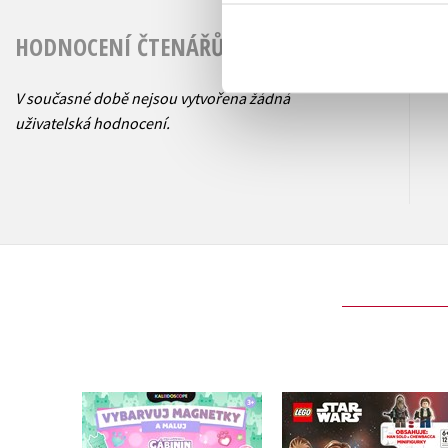
HODNOCENÍ ČTENÁŘŮ
V současné době nejsou vytvořena žádná
uživatelská hodnocení.
Gábinin kouzelný
LEGO® Star Wars
domek - Vybarvuj
Han Solo a Chewie 