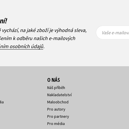
ní!
Vaše e-
Vaše e-
ě vychází, na jaké zboží je výhodná sleva,
mailová
mailová
Vaše e-mailov
adresa
adresa
ášením k odběru našich e-mailových
áním osobních údajů
.
O NÁS
Náš příběh
Nakladatelství
ia
Maloobchod
Pro autory
Pro partnery
Pro média