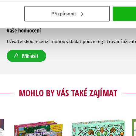
Přizpůsobit
Vaše hodnocení
Uživatelskou recenzi mohou vkládat pouze registrovaní uživat
Přihlásit
MOHLO BY VÁS TAKÉ ZAJÍMAT
Gábinin kouzelný
™
Minecraft - Dárková
domek - Čti a hraj si s
v
kolekce pro přežití
námi