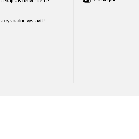
 čekají vás neuvěřitelné
ory snadno vystavit!