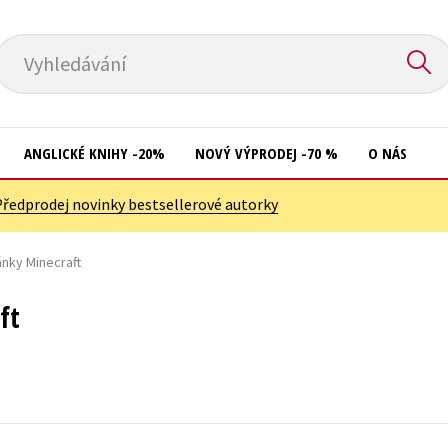
Vyhledávání
ANGLICKÉ KNIHY -20%
NOVÝ VÝPRODEJ -70 %
O NÁS
Předprodej novinky bestsellerové autorky
Přírodní vědy
Křížovky
Společnost, politika
nky Minecraft
Kuchařky
Technika a věda
New Adult
ft
Učebnice
Ostatní
Umění a kultura
Počítače
Výchova a pedagogika
Poezie
Young adult