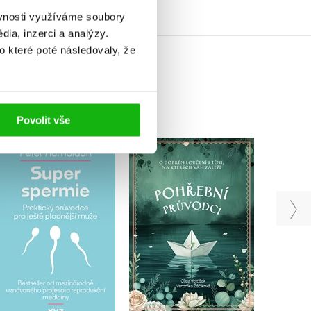
ěvnosti využíváme soubory
ia, inzerci a analýzy.
o které poté následovaly, že
Povolit vše
Pohřební průvodci
Super spermie
,
Oleg Vojtíšek
Kolekt
Peter Humaidan
Veronika Žáčiková
Do košíku
Do košíku
295 Kč
369 Kč
319 Kč
399 Kč