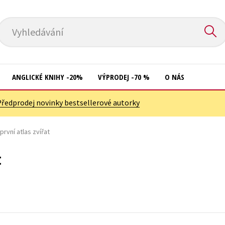
Vyhledávání
ANGLICKÉ KNIHY -20%
VÝPRODEJ -70 %
O NÁS
Předprodej novinky bestsellerové autorky
Přírodní vědy
Křížovky
Společnost, politika
první atlas zvířat
Kuchařky
Technika a věda
New Adult
t
Učebnice
Ostatní
Umění a kultura
Počítače
Výchova a pedagogika
Poezie
Young adult