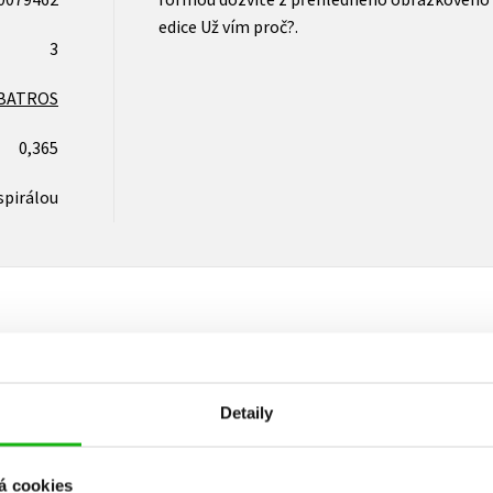
edice Už vím proč?.
3
BATROS
0,365
spirálou
Vaše hodnocení
Detaily
Uživatelskou recenzi mohou vkládat pouze registrovaní uživat
Přihlásit
á cookies