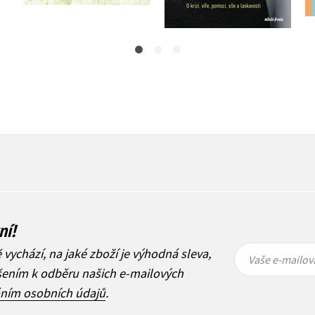
ní!
Vaše e-
Vaše e-
ě vychází, na jaké zboží je výhodná sleva,
mailová
mailová
Vaše e-mailov
adresa
adresa
ášením k odběru našich e-mailových
áním osobních údajů
.