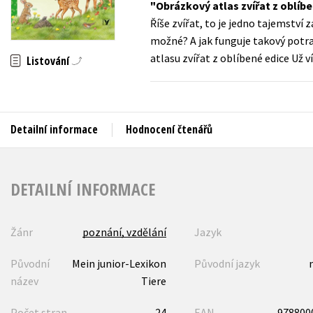
Obrázkový atlas zvířat z oblíbe
Auto - moto
Říše zvířat, to je jedno tajemství 
Jazyky
Beletrie pro děti
možné? A jak funguje takový potr
Kalendáře
atlasu zvířat z oblíbené edice Už v
Beletrie pro dospělé
Listování
Kariéra a osobní rozvoj
Byznys a ekonomie
Komiks
Detailní informace
Hodnocení čtenářů
V
DETAILNÍ INFORMACE
Žánr
poznání, vzdělání
Jazyk
Původní
Mein junior-Lexikon
Původní jazyk
název
Tiere
Počet stran
24
EAN
978800