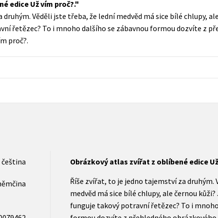
né edice Už vím proč?.
Populárně - naučná pro dospělé
za druhým. Věděli jste třeba, že lední medvěd má sice bílé chlupy, al
Young adult (SK)
Populárně - naučné pro děti
avní řetězec? To i mnoho dalšího se zábavnou formou dozvíte z 
Zahraniční literatura
ím proč?.
Předškoláci
Zdraví a životní styl
Příroda a zahrada
šechny tituly
čeština
Obrázkový atlas zvířat z oblíbené edice Už
Říše zvířat, to je jedno tajemství za druhým. V
němčina
medvěd má sice bílé chlupy, ale černou kůži? 
funguje takový potravní řetězec? To i mnoh
0079462
formou dozvíte z přehledného obrázkového a