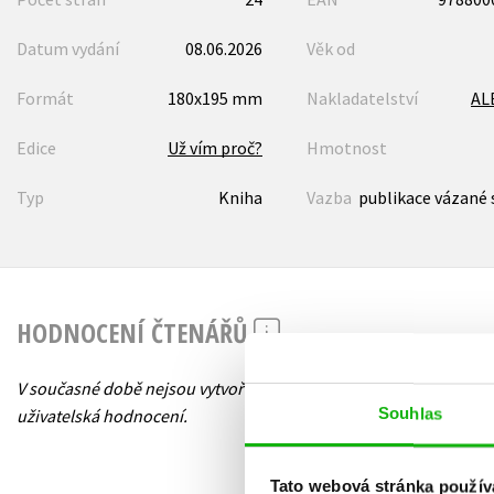
Datum vydání
08.06.2026
Věk od
Formát
180x195 mm
Nakladatelství
AL
Edice
Už vím proč?
Hmotnost
Typ
Kniha
Vazba
publikace vázané 
HODNOCENÍ ČTENÁŘŮ
V současné době nejsou vytvořena žádná
Souhlas
uživatelská hodnocení.
Tato webová stránka použív