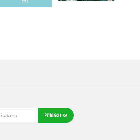
Přihlásit se
á adresa