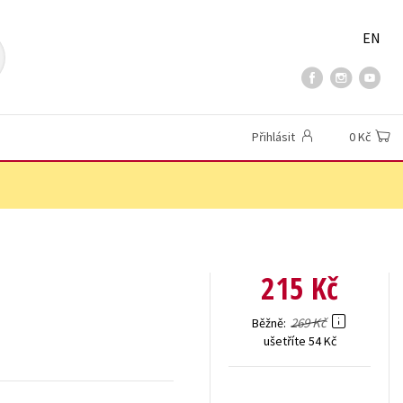
EN
Přihlásit
0 Kč
215 Kč
269 Kč
Běžně
ušetříte 54 Kč