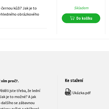
Skladem
e černou kůži? Jak je to
přehledného obrázkového
Do košíku
215
Kč
s DPH
Ke stažení
 vím proč?.
ěděli jste třeba, že lední
Ukázka.pdf
PDF
Jak je to možné? A jak
o dalšího se zábavnou
tlasu zvířat z oblíbené