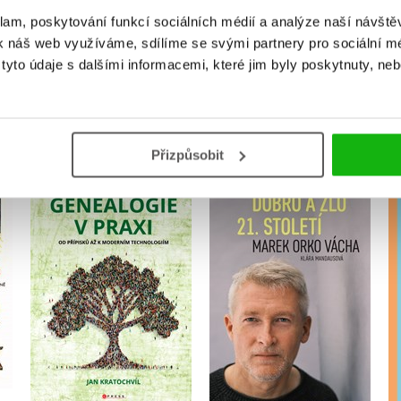
klam, poskytování funkcí sociálních médií a analýze naší návšt
k náš web využíváme, sdílíme se svými partnery pro sociální méd
yto údaje s dalšími informacemi, které jim byly poskytnuty, neb
MOHLO BY VÁS TAKÉ ZAJÍMAT
Přizpůsobit
Genealogie v praxi
Dobro a zlo 21. století
Jan Kratochvíl
,
Klára Mandausová
Marek Vácha
Do košíku
Do košíku
319 Kč
319 Kč
399 Kč
399 Kč