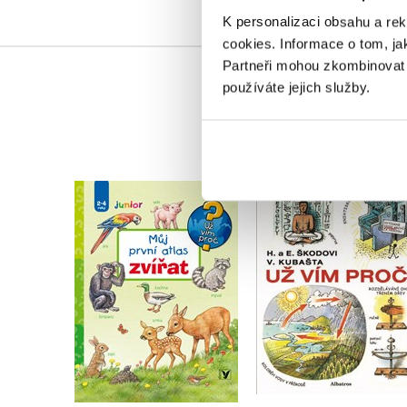
K personalizaci obsahu a re
cookies.
Informace o tom, ja
Partneři mohou zkombinovat t
používáte jejich služby.
Už vím proč
Můj první atlas zvířat
,
Jan Krůta
Anne Möllerová
,
Helena Škodová
Eduard Škoda
Do košíku
Do košíku
183 Kč
229 Kč
279 Kč
349 Kč