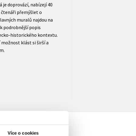
 je doprovází, nabízejí 40
čtenáři přemýšlet o
slavných muralů najdou na
pak podrobnější popis
lecko-historického kontextu.
možnost klást si širší a
ěm.
Více o cookies