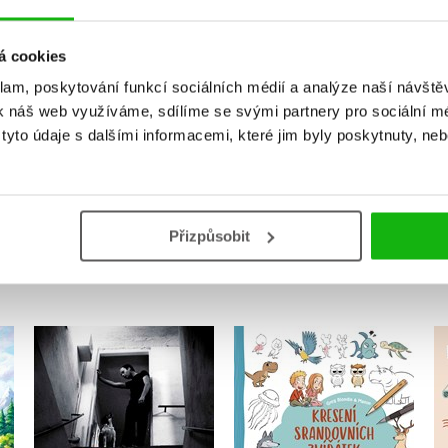
Vaše hodnocení
á cookies
Uživatelskou recenzi mohou vkládat pouze registrovaní uživat
klam, poskytování funkcí sociálních médií a analýze naší návšt
k náš web využíváme, sdílíme se svými partnery pro sociální méd
Přihlásit
yto údaje s dalšími informacemi, které jim byly poskytnuty, neb
MOHLO BY VÁS TAKÉ ZAJÍMAT
Přizpůsobit
i
Kreslení srandovních
Bůh je z Brna
zvířátek
Karel Fuksa
,
Jiří Kamen
Kolektiv