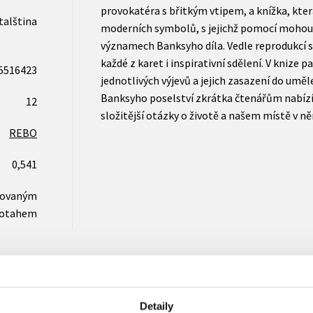
provokatéra s břitkým vtipem, a knížka, která
italština
moderních symbolů, s jejichž pomocí mohou 
významech Banksyho díla. Vedle reprodukcí 
každé z karet i inspirativní sdělení. V knize 
5516423
jednotlivých výjevů a jejich zasazení do umě
Banksyho poselství zkrátka čtenářům nabízí 
12
složitější otázky o životě a našem místě v n
REBO
0,541
novaným
otahem
Detaily