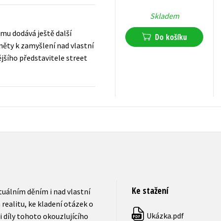
Skladem
mu dodává ještě další
Do košíku
něty k zamyšlení nad vlastní
jšího představitele street
319
Kč
s DPH
Ke stažení
tuálním děním i nad vlastní
 realitu, ke kladení otázek o
Ukázka.pdf
i díly tohoto okouzlujícího
PDF