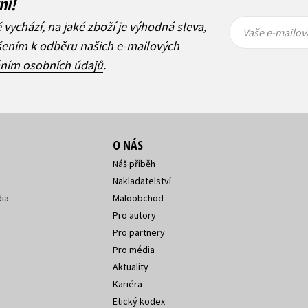
ní!
Vaše e-
Vaše e-
ě vychází, na jaké zboží je výhodná sleva,
mailová
mailová
Vaše e-mailov
adresa
adresa
ášením k odběru našich e-mailových
áním osobních údajů
.
O NÁS
Náš příběh
Nakladatelství
ia
Maloobchod
Pro autory
Pro partnery
Pro média
Aktuality
Kariéra
Etický kodex