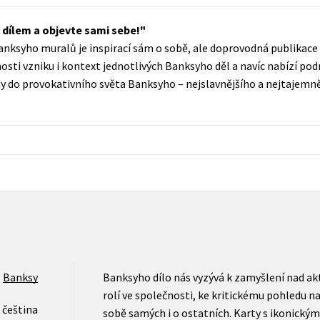
Populárně - naučná pro dospělé
Young adult (SK)
 dílem a objevte sami sebe!
Populárně - naučné pro děti
anksyho muralů je inspirací sám o sobě, ale doprovodná publikace 
Zahraniční literatura
Předškoláci
osti vzniku i kontext jednotlivých Banksyho děl a navíc nabízí pod
Zdraví a životní styl
edy do provokativního světa Banksyho – nejslavnějšího a nejtajemně
Příroda a zahrada
šechny tituly
Banksy
Banksyho dílo nás vyzývá k zamyšlení nad ak
rolí ve společnosti, ke kritickému pohledu na
čeština
sobě samých i o ostatních. Karty s ikonickým