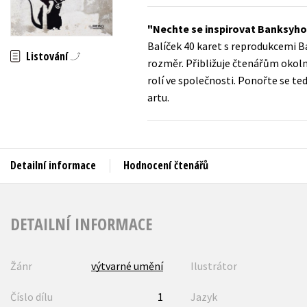
Auto - moto
Jazyky
Nechte se inspirovat Banksyho
Beletrie pro děti
Balíček 40 karet s reprodukcemi B
Kalendáře
Listování
Beletrie pro dospělé
rozměr. Přibližuje čtenářům okoln
Kariéra a osobní rozvoj
rolí ve společnosti. Ponořte se t
Byznys a ekonomie
artu.
Komiks
V
Detailní informace
Hodnocení čtenářů
DETAILNÍ INFORMACE
Žánr
výtvarné umění
Ilustrátor
Číslo dílu
1
Jazyk