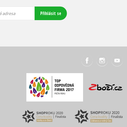
Přihlásit se
á adresa