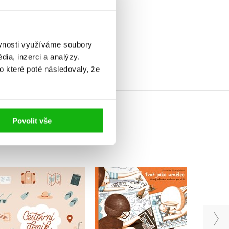
elé
ěvnosti využíváme soubory
ia, inzerci a analýzy.
o které poté následovaly, že
Povolit vše
Pta
Tvoř jako umělec
Cestovní deník
Pav
Veronika Chmelařová
printintin