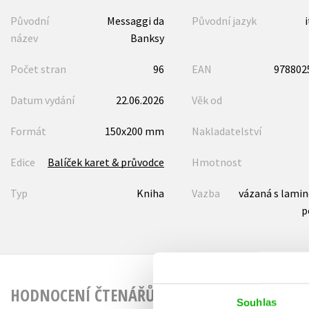
Původní
Messaggi da
Původní jazyk
název
Banksy
Počet stran
96
EAN
978802
Datum vydání
22.06.2026
Věk od
Formát
150x200 mm
Nakladatelství
Edice
Balíček karet & průvodce
Hmotnost
Typ
Kniha
Vazba
vázaná s lami
p
HODNOCENÍ ČTENÁŘŮ
Souhlas