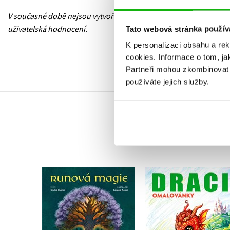
V současné době nejsou vytvořena žádná
uživatelská hodnocení.
Tato webová stránka použív
K personalizaci obsahu a re
cookies.
Informace o tom, ja
Partneři mohou zkombinovat t
používáte jejich služby.
Omalovánky – Drac
Runová magie
Michaela Bystrá
Giulia Manzi
Radvanová