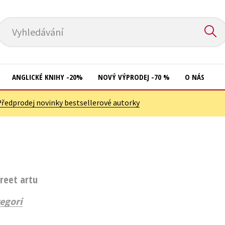
Vyhledávání
ANGLICKÉ KNIHY -20%
NOVÝ VÝPRODEJ -70 %
O NÁS
Předprodej novinky bestsellerové autorky
Přírodní vědy
Křížovky
Společnost, politika
Kuchařky
Technika a věda
New Adult
Učebnice
Ostatní
treet artu
Umění a kultura
Počítače
egori
Výchova a pedagogika
Poezie
Young adult