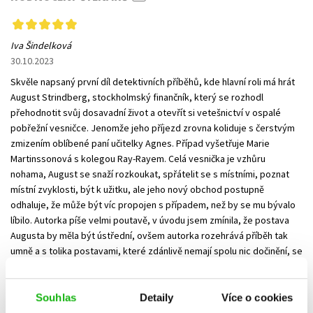
Iva Šindelková
30.10.2023
Skvěle napsaný první díl detektivních příběhů, kde hlavní roli má hrát
August Strindberg, stockholmský finančník, který se rozhodl
přehodnotit svůj dosavadní život a otevřít si vetešnictví v ospalé
pobřežní vesničce. Jenomže jeho příjezd zrovna koliduje s čerstvým
zmizením oblíbené paní učitelky Agnes. Případ vyšetřuje Marie
Martinssonová s kolegou Ray-Rayem. Celá vesnička je vzhůru
nohama, August se snaží rozkoukat, spřátelit se s místními, poznat
místní zvyklosti, být k užitku, ale jeho nový obchod postupně
odhaluje, že může být víc propojen s případem, než by se mu bývalo
líbilo. Autorka píše velmi poutavě, v úvodu jsem zmínila, že postava
Augusta by měla být ústřední, ovšem autorka rozehrává příběh tak
umně a s tolika postavami, které zdánlivě nemají spolu nic dočinění, se
před očima rozehraje šachovnici tak, že má čtenář pocit, že všechny
postavy jsou hlavní a velmi ochotně přistoupí na hru, kdo asi má ze
všech potencionálních pachatelů důvod a jakou mírou byl kdo do
Souhlas
Detaily
Více o cookies
případu zapleten. Rozuzlení si autorka nechává samozřejmě až na