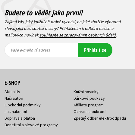
Budete to vědět jako první!
Zajímá Vás, jaký knižní hit právě vychází, na jaké zboží je výhodná
sleva, jaká běží soutěž o ceny? Přihlášením k odběru našich e-
mailových novinek
souhlasíte se zpracováním osobních údajů
.
Vaše e-
Vaše e-
Přihlásit se
mailová
mailová
Vaše e-mailová adresa
adresa
adresa
E-SHOP
Aktuality
Knižní novinky
Naši autoři
Dárkové poukazy
Obchodní podmínky
Affiliate program
Jak nakoupit
Ochrana soukromí
Doprava a platba
Zpětný odběr elektroodpadu
Benefitní a slevové programy