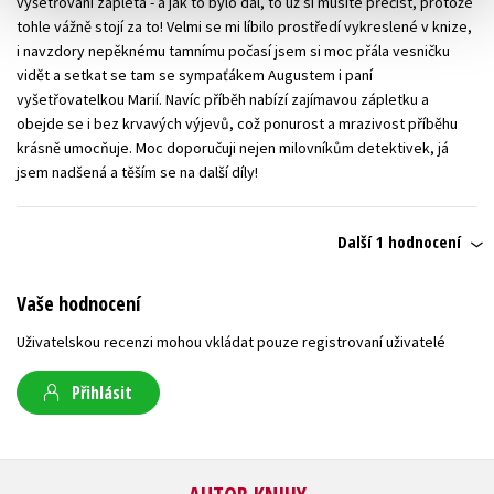
vyšetřování zaplétá - a jak to bylo dál, to už si musíte přečíst, protože
tohle vážně stojí za to! Velmi se mi líbilo prostředí vykreslené v knize,
i navzdory nepěknému tamnímu počasí jsem si moc přála vesničku
vidět a setkat se tam se sympaťákem Augustem i paní
vyšetřovatelkou Marií. Navíc příběh nabízí zajímavou zápletku a
obejde se i bez krvavých výjevů, což ponurost a mrazivost příběhu
krásně umocňuje. Moc doporučuji nejen milovníkům detektivek, já
jsem nadšená a těším se na další díly!
Další 1 hodnocení
Vaše hodnocení
Uživatelskou recenzi mohou vkládat pouze registrovaní uživatelé
Přihlásit