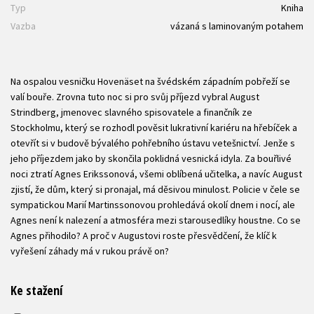
Typ
Kniha
Vazba
vázaná s laminovaným potahem
Na ospalou vesničku Hovenäset na švédském západním pobřeží se
valí bouře. Zrovna tuto noc si pro svůj příjezd vybral August
Strindberg, jmenovec slavného spisovatele a finančník ze
Stockholmu, který se rozhodl pověsit lukrativní kariéru na hřebíček a
otevřít si v budově bývalého pohřebního ústavu vetešnictví. Jenže s
jeho příjezdem jako by skončila poklidná vesnická idyla. Za bouřlivé
noci ztratí Agnes Erikssonová, všemi oblíbená učitelka, a navíc August
zjistí, že dům, který si pronajal, má děsivou minulost. Policie v čele se
sympatickou Marií Martinssonovou prohledává okolí dnem i nocí, ale
Agnes není k nalezení a atmosféra mezi starousedlíky houstne. Co se
Agnes přihodilo? A proč v Augustovi roste přesvědčení, že klíč k
vyřešení záhady má v rukou právě on?
Ke stažení