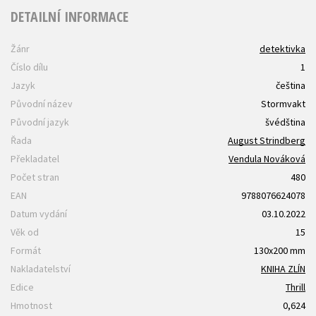
DETAILNÍ INFORMACE
Žánr
detektivka
Číslo dílu
1
Jazyk
čeština
Původní název
Stormvakt
Původní jazyk
švédština
Řada
August Strindberg
Překladatel
Vendula Nováková
Počet stran
480
EAN
9788076624078
Datum vydání
03.10.2022
Věk od
15
Formát
130x200 mm
Nakladatelství
KNIHA ZLÍN
Edice
Thrill
Hmotnost
0,624