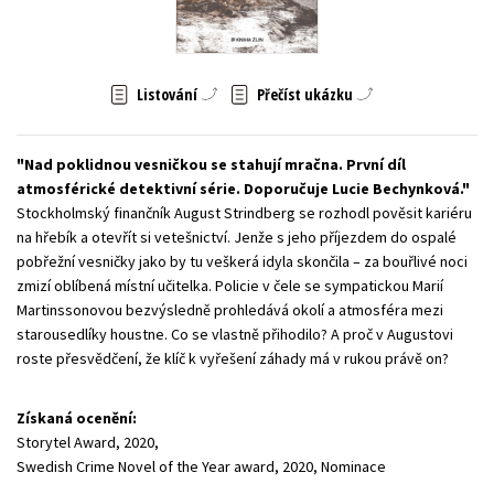
Young adult (SK)
Zahraniční literatura
Zdraví a životní styl
Všechny tituly
Listování
Přečíst ukázku
Nad poklidnou vesničkou se stahují mračna. První díl
atmosférické detektivní série. Doporučuje Lucie Bechynková.
Stockholmský finančník August Strindberg se rozhodl pověsit kariéru
na hřebík a otevřít si vetešnictví. Jenže s jeho příjezdem do ospalé
pobřežní vesničky jako by tu veškerá idyla skončila – za bouřlivé noci
zmizí oblíbená místní učitelka. Policie v čele se sympatickou Marií
Martinssonovou bezvýsledně prohledává okolí a atmosféra mezi
starousedlíky houstne. Co se vlastně přihodilo? A proč v Augustovi
roste přesvědčení, že klíč k vyřešení záhady má v rukou právě on?
Získaná ocenění:
Storytel Award, 2020,
Swedish Crime Novel of the Year award, 2020, Nominace