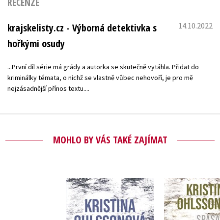
RECENZE
14.10.2022
krajskelisty.cz - Výborná detektivka s
hořkými osudy
...První díl série má grády a autorka se skutečně vytáhla. Přidat do
kriminálky témata, o nichž se vlastně vůbec nehovoří, je pro mě
nejzásadnější přínos textu....
MOHLO BY VÁS TAKÉ ZAJÍMAT
Kotva
Spása (aud
Kristina Ohlssonová
Kristina Oh