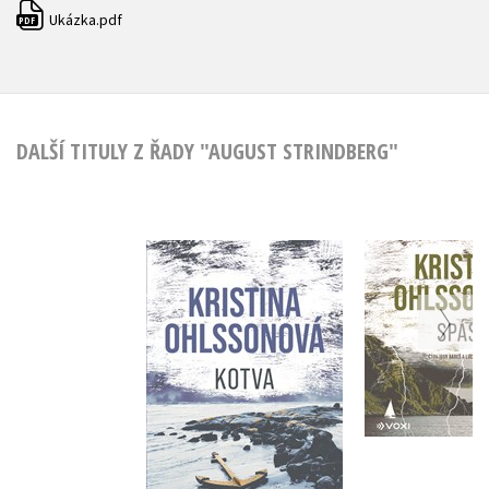
Ukázka.pdf
PDF
DALŠÍ TITULY Z ŘADY "AUGUST STRINDBERG"
Kotva
Spása (aud
Kristina Ohlssonová
Kristina Oh
Do košíku
Do košík