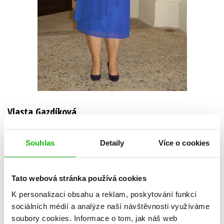
Vlasta Gazdíková
Vystudovala Pedagogickou fakultu Univerzity J. E. Purkyně v Brně
Souhlas
Detaily
Více o cookies
(dnes Masarykova univerzita), obor český jazyk – hudební výchova.
Následně ji osud zavál do Zlína, kde působila jako učitelka 2. stupně
základní školy. Dnes bydlí v rodinném domku v malé vísce poblíž
Tato webová stránka používá cookies
Uherského Brodu. Věnuje se péči o své nejbližší, baví ji pěstování
kytek, četba knih, hudba a domácí mazlíček – zlatý retrívr. Ve volném
K personalizaci obsahu a reklam, poskytování funkcí
čase si plní svůj dávný sen – píše knížky pro ty, kteří se chtějí
sociálních médií a analýze naší návštěvnosti využíváme
zdokonalit ve své mateřštině.
soubory cookies.
Informace o tom, jak náš web