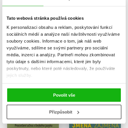
Tato webová stránka používá cookies
K personalizaci obsahu a reklam, poskytování funkcí
sociálních médií a analýze naší návštěvnosti využíváme
soubory cookies.
Informace o tom, jak náš web
využíváme, sdílíme se svými partnery pro sociální
média, inzerci a analýzy.
Partneři mohou zkombinovat
Diktáty a testy pro 6. třídu
Diktáty a testy pro 9. třídu
tyto údaje s dalšími informacemi, které jim byly
Vlasta Gazdíková
Vlasta Gazdíková
159 Kč
159 Kč
poskytnuty, nebo které poté následovaly, že používáte
199 Kč
199 Kč
jejich služby.
Do košíku
Do košíku
Povolit vše
Přizpůsobit