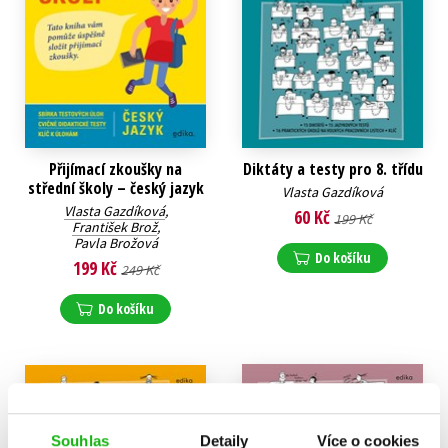
Přijímací zkoušky na
Diktáty a testy pro 8. třídu
střední školy – český jazyk
Vlasta Gazdíková
Vlasta Gazdíková
,
60 Kč
199 Kč
František Brož
,
Pavla Brožová
Do košíku
199 Kč
249 Kč
Do košíku
Souhlas
Detaily
Více o cookies