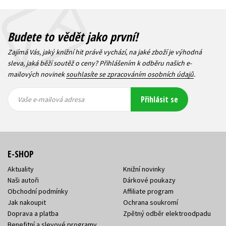
Budete to vědět jako první!
Zajímá Vás, jaký knižní hit právě vychází, na jaké zboží je výhodná
sleva, jaká běží soutěž o ceny? Přihlášením k odběru našich e-
mailových novinek
souhlasíte se zpracováním osobních údajů
.
Vaše e-
Vaše e-
Přihlásit se
mailová
mailová
Vaše e-mailová adresa
adresa
adresa
E-SHOP
Aktuality
Knižní novinky
Naši autoři
Dárkové poukazy
Obchodní podmínky
Affiliate program
Jak nakoupit
Ochrana soukromí
Doprava a platba
Zpětný odběr elektroodpadu
Benefitní a slevové programy