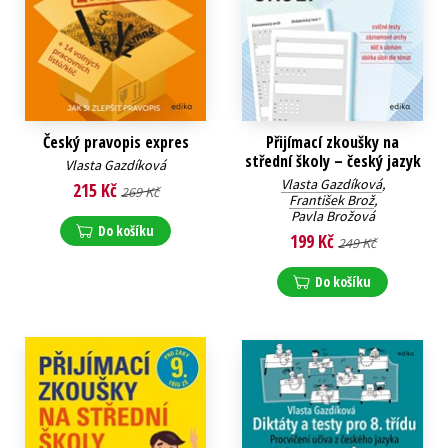
Český pravopis expres
Přijímací zkoušky na
střední školy – český jazyk
Vlasta Gazdíková
Vlasta Gazdíková
,
215 Kč
269 Kč
František Brož
,
Pavla Brožová
Do košíku
199 Kč
249 Kč
Do košíku