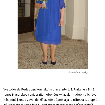
Young adult (SK)
Zahraniční literatura
Zdraví a životní styl
Všechny tituly
© archiv autorky
Vystudovala Pedagogickou fakultu Univerzity J. E. Purkyně v Brně
(dnes Masarykova univerzita), obor český jazyk – hudební výchova.
Následně ji osud zavál do Zlína, kde působila jako učitelka 2. stupně
základní školy. Dnes bydlí v rodinném domku v malé vísce poblíž