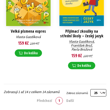
Velká písmena expres
Přijímací zkoušky na
střední školy – český jazyk
Vlasta Gazdíková
Vlasta Gazdíková
,
159 Kč
199 Kč
František Brož
,
Pavla Brožová
Do košíku
159 Kč
199 Kč
Do košíku
Zobrazuji 1 až 14 z celkem 14 záznamů
Zobraz záznamů
Předchozí
1
Další