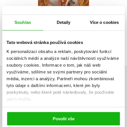
Do košíku
239 Kč
299 Kč
Souhlas
Detaily
Více o cookies
Tato webová stránka používá cookies
K personalizaci obsahu a reklam, poskytování funkcí
sociálních médií a analýze naší návštěvnosti využíváme
soubory cookies.
Informace o tom, jak náš web
využíváme, sdílíme se svými partnery pro sociální
média, inzerci a analýzy.
Partneři mohou zkombinovat
HODNOCENÍ ČTENÁŘŮ
tyto údaje s dalšími informacemi, které jim byly
poskytnuty, nebo které poté následovaly, že používáte
V současné době nejsou vytvořena žádná uživatelská hodnocení.
jejich služby.
Vaše hodnocení
Uživatelskou recenzi mohou vkládat pouze registrovaní uživatelé
Povolit vše