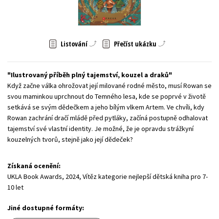
Young adult (SK)
Zahraniční literatura
Zdraví a životní styl
Všechny tituly
Listování
Přečíst ukázku
Ilustrovaný příběh plný tajemství, kouzel a draků
Když začne válka ohrožovat její milované rodné město, musí Rowan se
svou maminkou uprchnout do Temného lesa, kde se poprvé v životě
setkává se svým dědečkem a jeho bílým vlkem Artem. Ve chvíli, kdy
Rowan zachrání dračí mládě před pytláky, začíná postupně odhalovat
tajemství své vlastní identity. Je možné, že je opravdu strážkyní
kouzelných tvorů, stejně jako její dědeček?
Získaná ocenění:
UKLA Book Awards, 2024, Vítěz kategorie nejlepší dětská kniha pro 7-
10 let
Jiné dostupné formáty: