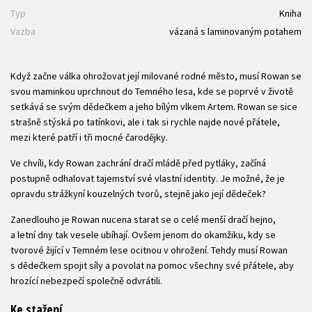
Typ
Kniha
Vazba
vázaná s laminovaným potahem
Když začne válka ohrožovat její milované rodné město, musí Rowan se
svou maminkou uprchnout do Temného lesa, kde se poprvé v životě
setkává se svým dědečkem a jeho bílým vlkem Artem. Rowan se sice
strašně stýská po tatínkovi, ale i tak si rychle najde nové přátele,
mezi které patří i tři mocné čarodějky.
Ve chvíli, kdy Rowan zachrání dračí mládě před pytláky, začíná
postupně odhalovat tajemství své vlastní identity. Je možné, že je
opravdu strážkyní kouzelných tvorů, stejně jako její dědeček?
Zanedlouho je Rowan nucena starat se o celé menší dračí hejno,
a letní dny tak vesele ubíhají. Ovšem jenom do okamžiku, kdy se
tvorové žijící v Temném lese ocitnou v ohrožení. Tehdy musí Rowan
s dědečkem spojit síly a povolat na pomoc všechny své přátele, aby
hrozící nebezpečí společně odvrátili.
Ke stažení