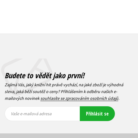
Budete to vědět jako první!
Zajímá Vás, jaký knižní hit právě vychází, na jaké zboží je výhodná
sleva, jaká běží soutěž o ceny? Přihlášením k odběru našich e-
mailových novinek
souhlasíte se zpracováním osobních údajů
.
Vaše e-
Vaše e-
Přihlásit se
mailová
mailová
Vaše e-mailová adresa
adresa
adresa