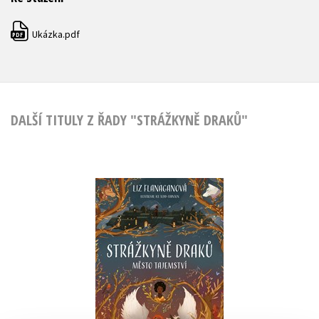
Ukázka.pdf
PDF
DALŠÍ TITULY Z ŘADY "STRÁŽKYNĚ DRAKŮ"
Strážkyně draků:
Město tajemství
Liz Flanaganová