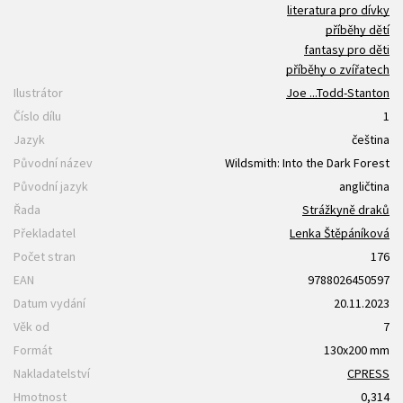
literatura pro dívky
příběhy dětí
fantasy pro děti
příběhy o zvířatech
Ilustrátor
Joe ...Todd-Stanton
Číslo dílu
1
Jazyk
čeština
Původní název
Wildsmith: Into the Dark Forest
Původní jazyk
angličtina
Řada
Strážkyně draků
Překladatel
Lenka Štěpáníková
Počet stran
176
EAN
9788026450597
Datum vydání
20.11.2023
Věk od
7
Formát
130x200 mm
Nakladatelství
CPRESS
Hmotnost
0,314