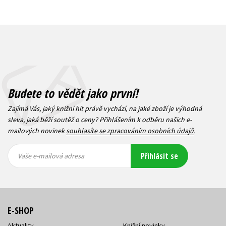
Budete to vědět jako první!
Zajímá Vás, jaký knižní hit právě vychází, na jaké zboží je výhodná
sleva, jaká běží soutěž o ceny? Přihlášením k odběru našich e-
mailových novinek
souhlasíte se zpracováním osobních údajů
.
Vaše e-
Vaše e-
Přihlásit se
mailová
mailová
Vaše e-mailová adresa
adresa
adresa
E-SHOP
Aktuality
Knižní novinky