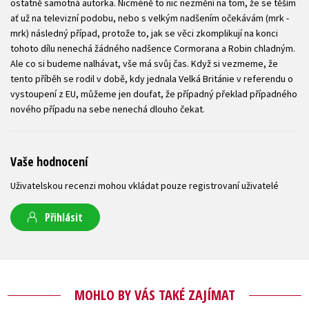
ostatně samotná autorka. Nicméně to nic nezmění na tom, že se těším
ať už na televizní podobu, nebo s velkým nadšením očekávám (mrk -
mrk) následný případ, protože to, jak se věci zkomplikují na konci
tohoto dílu nenechá žádného nadšence Cormorana a Robin chladným.
Ale co si budeme nalhávat, vše má svůj čas. Když si vezmeme, že
tento příběh se rodil v době, kdy jednala Velká Británie v referendu o
vystoupení z EU, můžeme jen doufat, že případný překlad případného
nového případu na sebe nenechá dlouho čekat.
Vaše hodnocení
Uživatelskou recenzi mohou vkládat pouze registrovaní uživatelé
Přihlásit
MOHLO BY VÁS TAKÉ ZAJÍMAT