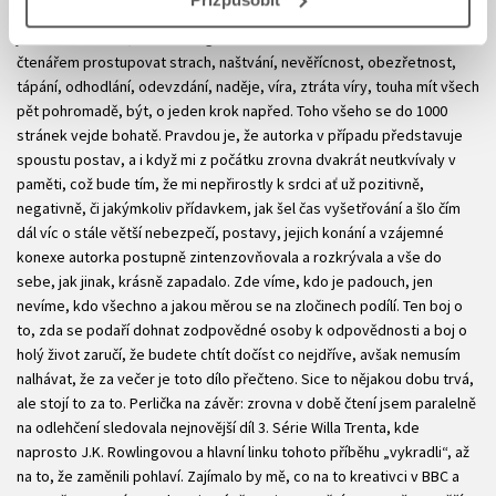
mozků, nebezpečných praktik sahajících, jak jinak, hrubě za hranice
jednak morálních, ale také legálních. Během tohoto čtení bude
čtenářem prostupovat strach, naštvání, nevěřícnost, obezřetnost,
tápání, odhodlání, odevzdání, naděje, víra, ztráta víry, touha mít všech
pět pohromadě, být, o jeden krok napřed. Toho všeho se do 1000
stránek vejde bohatě. Pravdou je, že autorka v případu představuje
spoustu postav, a i když mi z počátku zrovna dvakrát neutkvívaly v
paměti, což bude tím, že mi nepřirostly k srdci ať už pozitivně,
negativně, či jakýmkoliv přídavkem, jak šel čas vyšetřování a šlo čím
dál víc o stále větší nebezpečí, postavy, jejich konání a vzájemné
konexe autorka postupně zintenzovňovala a rozkrývala a vše do
sebe, jak jinak, krásně zapadalo. Zde víme, kdo je padouch, jen
nevíme, kdo všechno a jakou měrou se na zločinech podílí. Ten boj o
to, zda se podaří dohnat zodpovědné osoby k odpovědnosti a boj o
holý život zaručí, že budete chtít dočíst co nejdříve, avšak nemusím
nalhávat, že za večer je toto dílo přečteno. Sice to nějakou dobu trvá,
ale stojí to za to. Perlička na závěr: zrovna v době čtení jsem paralelně
na odlehčení sledovala nejnovější díl 3. Série Willa Trenta, kde
naprosto J.K. Rowlingovou a hlavní linku tohoto příběhu „vykradli“, až
na to, že zaměnili pohlaví. Zajímalo by mě, co na to kreativci v BBC a