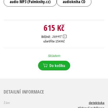
audio MP3 (Palmknihy.cz)
audiokniha CD
615 Kč
769 Kč
Běžně
ušetříte 154 Kč
Skladem
Do košíku
DETAILNÍ INFORMACE
Žánr
detektivka