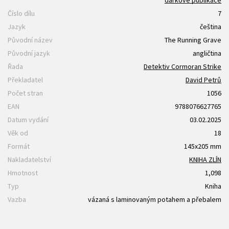
dárkové publikace
Číslo dílu
7
Jazyk
čeština
Původní název
The Running Grave
Původní jazyk
angličtina
Řada
Detektiv Cormoran Strike
Překladatel
David Petrů
Počet stran
1056
EAN
9788076627765
Datum vydání
03.02.2025
Věk od
18
Formát
145x205 mm
Nakladatelství
KNIHA ZLÍN
Hmotnost
1,098
Typ
Kniha
Vazba
vázaná s laminovaným potahem a přebalem