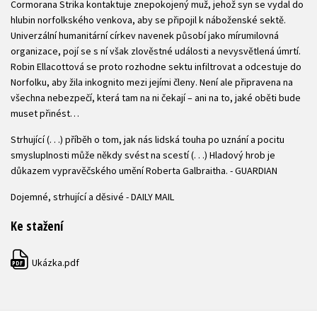
Cormorana Strika kontaktuje znepokojený muž, jehož syn se vydal do
hlubin norfolkského venkova, aby se připojil k náboženské sektě.
Univerzální humanitární církev navenek působí jako mírumilovná
organizace, pojí se s ní však zlověstné události a nevysvětlená úmrtí.
Robin Ellacottová se proto rozhodne sektu infiltrovat a odcestuje do
Norfolku, aby žila inkognito mezi jejími členy. Není ale připravena na
všechna nebezpečí, která tam na ni čekají – ani na to, jaké oběti bude
muset přinést…
Strhující (. . .) příběh o tom, jak nás lidská touha po uznání a pocitu
smysluplnosti může někdy svést na scestí (. . .) Hladový hrob je
důkazem vypravěčského umění Roberta Galbraitha. - GUARDIAN
Dojemné, strhující a děsivé - DAILY MAIL
Ke stažení
Ukázka.pdf
PDF