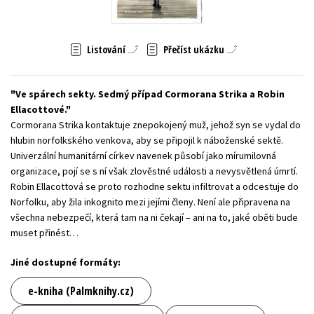
Young adult (SK)
Zahraniční literatura
Zdraví a životní styl
Listování
Přečíst ukázku
Všechny tituly
Ve spárech sekty. Sedmý případ Cormorana Strika a Robin
Ellacottové.
Cormorana Strika kontaktuje znepokojený muž, jehož syn se vydal do
hlubin norfolkského venkova, aby se připojil k náboženské sektě.
Univerzální humanitární církev navenek působí jako mírumilovná
organizace, pojí se s ní však zlověstné události a nevysvětlená úmrtí.
Robin Ellacottová se proto rozhodne sektu infiltrovat a odcestuje do
Norfolku, aby žila inkognito mezi jejími členy. Není ale připravena na
všechna nebezpečí, která tam na ni čekají – ani na to, jaké oběti bude
muset přinést…
Jiné dostupné formáty:
e-kniha (Palmknihy.cz)