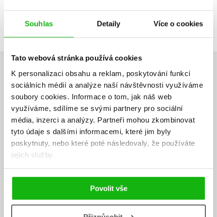
Souhlas
Detaily
Více o cookies
Tato webová stránka používá cookies
K personalizaci obsahu a reklam, poskytování funkcí
HODNOCENÍ ČTENÁŘŮ
sociálních médií a analýze naší návštěvnosti využíváme
soubory cookies.
Informace o tom, jak náš web
využíváme, sdílíme se svými partnery pro sociální
Iva Šindelková
média, inzerci a analýzy.
Partneři mohou zkombinovat
02.05.2025
tyto údaje s dalšími informacemi, které jim byly
Děkuji Albatros Media za poskytnutí recenzního výtisku. Do rukou se
poskytnuty, nebo které poté následovaly, že používáte
mi dostal 7. příběh Cormorana Strikea a jeho kolegyně, Robin
jejich služby.
Ellacottové. Předchůdce -Černočerné srdce jsem měla slupnutou jako
malinu, ve stejné době jsem shlédla 6 minisérií ztvárněné BBC pod
názvem C.B. Strike. Troufám si očekávat, že i tento sedmý díl bude
Povolit vše
přetvořen do seriálové podoby. Nemohla jsem si odpustit vidět hlavní
postavy, jako ty zfilmované, ale nijak mi to vyloženě nevadilo.
Tentokrát se vyšetřovací kancelář pustí do příběhu sekty, vymývání
Přizpůsobit