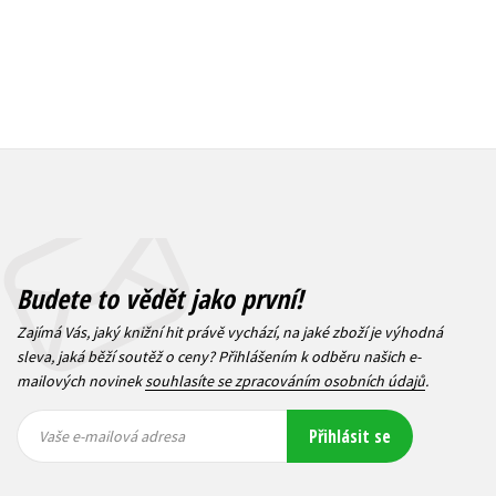
Budete to vědět jako první!
Zajímá Vás, jaký knižní hit právě vychází, na jaké zboží je výhodná
sleva, jaká běží soutěž o ceny? Přihlášením k odběru našich e-
mailových novinek
souhlasíte se zpracováním osobních údajů
.
Vaše e-
Vaše e-
Přihlásit se
mailová
mailová
Vaše e-mailová adresa
adresa
adresa