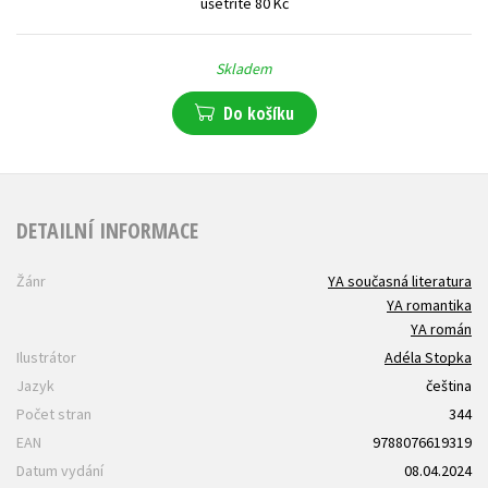
ušetříte 80 Kč
Skladem
Do košíku
DETAILNÍ INFORMACE
Žánr
YA současná literatura
YA romantika
YA román
Ilustrátor
Adéla Stopka
Jazyk
čeština
Počet stran
344
EAN
9788076619319
Datum vydání
08.04.2024