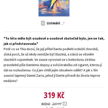
Young adult (SK)
Zahraniční literatura
Zdraví a životní styl
Všechny tituly
Listování
To léto mělo být osudové a osudové skutečně bylo, jen ne tak,
jak si představovala.
Poté co se Thia dozví, že její přítel Dante podlehl srdeční chorobě,
získá pocit, že už nikdy nemůže být šťastná, a stává se vězněm
vlastních vzpomínek. Ve snaze vyrovnat se s bolestivou ztrátou
pravidelně píše Dantemu dopisy a svírá krabičku od cigaret, kterou jí
dal na rozloučenou. Co jí jen chtěl jejím obsahem sdělit? A jak s tím
souvisí tajemný Daniel Zarra, jehož jí Dante přivedl do života teprve
nedávno?
319 Kč
399 Kč
Běžně