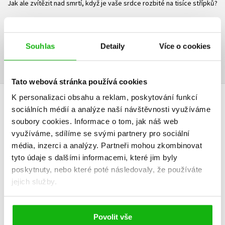
Jak ale zvítězit nad smrtí, když je vaše srdce rozbité na tisíce střípků?
Ke stažení
Souhlas
Detaily
Více o cookies
Ukázka.pdf
PDF
Tato webová stránka používá cookies
K personalizaci obsahu a reklam, poskytování funkcí
HODNOCENÍ ČTENÁŘŮ
sociálních médií a analýze naší návštěvnosti využíváme
soubory cookies.
Informace o tom, jak náš web
V současné době nejsou vytvořena žádná uživatelská hodnocení.
využíváme, sdílíme se svými partnery pro sociální
média, inzerci a analýzy.
Partneři mohou zkombinovat
tyto údaje s dalšími informacemi, které jim byly
Vaše hodnocení
poskytnuty, nebo které poté následovaly, že používáte
Uživatelskou recenzi mohou vkládat pouze registrovaní uživatelé
jejich služby.
Přihlásit
Povolit vše