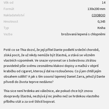
Věk od
14
Formát
130x200 mm
Nakladatelství
COOBOO
Hmotnost
0,345
Typ
Kniha
Vazba
brožovaná lepená s chlopněmi
Poté co se Thia dozví, že její přítel Dante podlehl srdeční chorobě,
získá pocit, že už nikdy nemůže být šťastná, a stává se vězněm
vlastních vzpomínek. Ve snaze vyrovnat se s bolestivou ztrátou
pravidelně píše svému zesnulému klukovi dopisy a mačká v objetí
krabičku od cigaret, kterou jí dal na rozloučenou. Co jí jen chtěl jejím
obsahem sdělit? A jak s tím souvisí tajemný Daniel Zarra, jehož jí Dante
přivedl do života teprve nedávno?
Thia sice není hrdinka ani válečnice, ale pokud chce být znovu
doopravdy šťastná, nezbývá jí nic jiného než se hrdinkou vlastního
příběhu stát a za své štěstí bojovat.