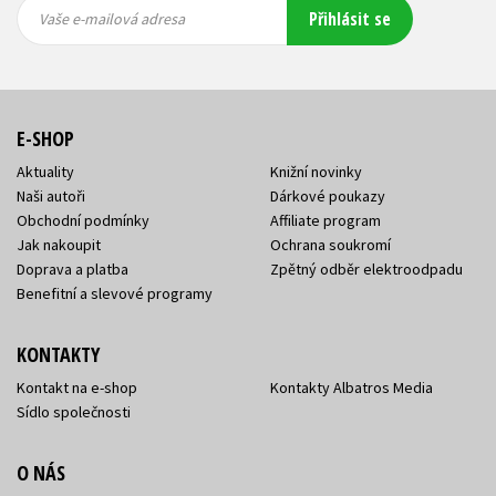
Vaše e-
Vaše e-
Přihlásit se
mailová
mailová
Vaše e-mailová adresa
adresa
adresa
E-SHOP
Aktuality
Knižní novinky
Naši autoři
Dárkové poukazy
Obchodní podmínky
Affiliate program
Jak nakoupit
Ochrana soukromí
Doprava a platba
Zpětný odběr elektroodpadu
Benefitní a slevové programy
KONTAKTY
Kontakt na e-shop
Kontakty Albatros Media
Sídlo společnosti
O NÁS