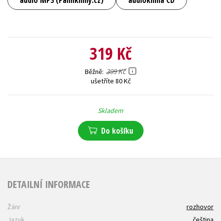
319 Kč
399 Kč
Běžně
ušetříte 80 Kč
Skladem
Do košíku
DETAILNÍ INFORMACE
Žánr
rozhovor
Jazyk
čeština