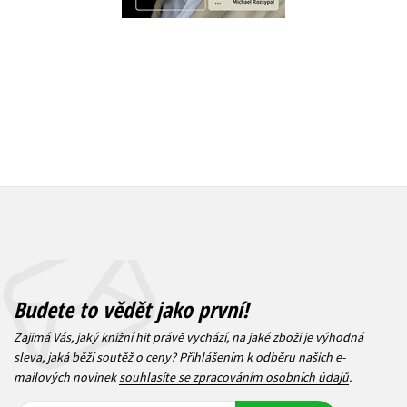
319 Kč
359 Kč
3
449 Kč
Budete to vědět jako první!
Zajímá Vás, jaký knižní hit právě vychází, na jaké zboží je výhodná
sleva, jaká běží soutěž o ceny? Přihlášením k odběru našich e-
mailových novinek
souhlasíte se zpracováním osobních údajů
.