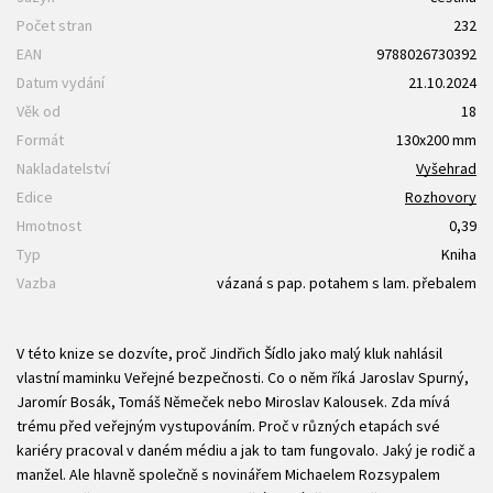
Počet stran
232
EAN
9788026730392
Datum vydání
21.10.2024
Věk od
18
Formát
130x200 mm
Nakladatelství
Vyšehrad
Edice
Rozhovory
Hmotnost
0,39
Typ
Kniha
Vazba
vázaná s pap. potahem s lam. přebalem
V této knize se dozvíte, proč Jindřich Šídlo jako malý kluk nahlásil
vlastní maminku Veřejné bezpečnosti. Co o něm říká Jaroslav Spurný,
Jaromír Bosák, Tomáš Němeček nebo Miroslav Kalousek. Zda mívá
trému před veřejným vystupováním. Proč v různých etapách své
kariéry pracoval v daném médiu a jak to tam fungovalo. Jaký je rodič a
manžel. Ale hlavně společně s novinářem Michaelem Rozsypalem