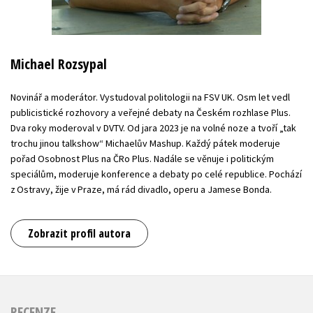
Michael Rozsypal
Novinář a moderátor. Vystudoval politologii na FSV UK. Osm let vedl
publicistické rozhovory a veřejné debaty na Českém rozhlase Plus.
Dva roky moderoval v DVTV. Od jara 2023 je na volné noze a tvoří „tak
trochu jinou talkshow“ Michaelův Mashup. Každý pátek moderuje
pořad Osobnost Plus na ČRo Plus. Nadále se věnuje i politickým
speciálům, moderuje konference a debaty po celé republice. Pochází
z Ostravy, žije v Praze, má rád divadlo, operu a Jamese Bonda.
Zobrazit profil autora
RECENZE