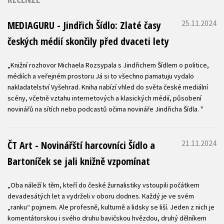
25.11.2024
MEDIAGURU - Jindřich Šídlo: Zlaté časy
českých médií skončily před dvaceti lety
„Knižní rozhovor Michaela Rozsypala s Jindřichem Šídlem o politice,
médiích a veřejném prostoru Já si to všechno pamatuju vydalo
nakladatelství Vyšehrad. Kniha nabízí vhled do světa české mediální
scény, včetně vztahu internetových a klasických médií, působení
novinářů na sítích nebo podcastů očima novináře Jindřicha Šídla. "
21.11.2024
ČT Art - Novinářští harcovníci Šídlo a
Bartoníček se jali knižně vzpomínat
„Oba náleží k těm, kteří do české žurnalistiky vstoupili počátkem
devadesátých let a vydrželi v oboru dodnes. Každý je ve svém
„ranku“ pojmem. Ale profesně, kulturně a lidsky se liší. Jeden z nich je
komentátorskou i svého druhu bavičskou hvězdou, druhý dělníkem