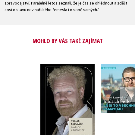
zpravodajství. Paralelně letos seznali, že je čas se ohlédnout a sdělit
cosi o stavu novinářského řemesla i o sobě samých."
MOHLO BY VÁS TAKÉ ZAJÍMAT
Zavři oči a podívej
Já si to 
se
pamat
(audiok
,
Tomáš Sedláček
,
Jindřich
Michael Rozsypal
Michael Ro
Do košík
Do košíku