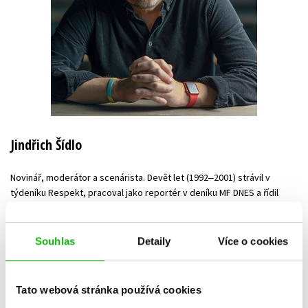
Jindřich Šídlo
Novinář, moderátor a scenárista. Devět let (1992‒2001) strávil v
týdeníku Respekt, pracoval jako reportér v deníku MF DNES a řídil
domácí zpravodajství v Hospodářských novinách a České televizi. Od
roku 2016 působí jako komentátor v redakci Seznam Zprávy, kde
uvádí satirické pořady Šťastné pondělí a Šťastný podcast. Od roku
Souhlas
Detaily
Více o cookies
2021 je také spoluautorem podcastu Dobrovský & Šídlo. V roce 2007
získal Cenu Ferdinanda Peroutky, v roce 2013 pak Novinářskou cenu
za nejlepší komentář. Za svůj pořad Šťastné pondělí obdržel v roce
Tato webová stránka používá cookies
2018 dvě ocenění Křišťálová lupa.