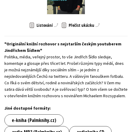
Young adult (SK)
Zahraniční literatura
Zdraví a životní styl
Všechny tituly
Listování
Přečíst ukázku
Originální knižní rozhovor s nejstarším českým youtuberem
Jindřichem Šídlem
Politika, média, veřejný prostor, to vše Jindřich Šídlo sleduje,
komentuje a glosuje přes třicet let. Prošel různými typy médií, dnes
je možná nejznámější díky sociálním sítím – je jedním z
nejsledovanějších Čechů na twitteru. A vášnivým fanouškem fotbalu.
Co říká o svém dětství, rodině a novinářských začátcích? V čem mu
satira dává větší svobodu? A je svěřovací typ? O tom všem se dočtete
v otevřeném knižním rozhovoru s novinářem Michaelem Rozsypalem.
Jiné dostupné formáty:
e-kniha (Palmknihy.cz)
audio MP3 (Palmknihy.cz)
audiokniha CD