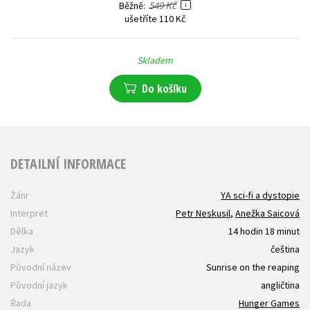
549 Kč
Běžně
ušetříte 110 Kč
Skladem
Do košíku
DETAILNÍ INFORMACE
Žánr
YA sci-fi a dystopie
Interpret
Petr Neskusil
,
Anežka Saicová
Délka
14 hodin 18 minut
Jazyk
čeština
Původní název
Sunrise on the reaping
Původní jazyk
angličtina
Řada
Hunger Games