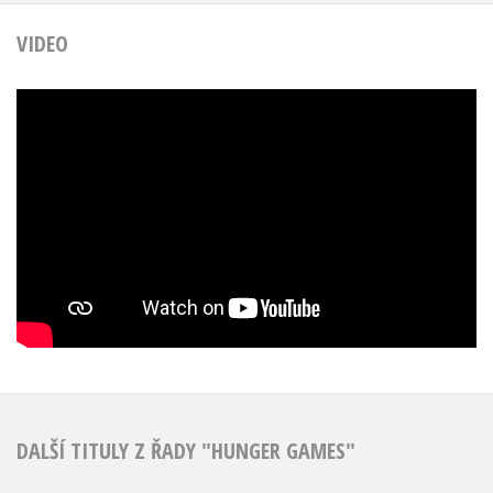
VIDEO
DALŠÍ TITULY Z ŘADY "HUNGER GAMES"