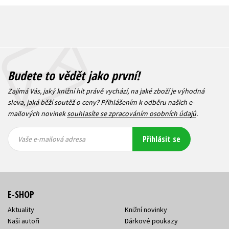
Budete to vědět jako první!
Zajímá Vás, jaký knižní hit právě vychází, na jaké zboží je výhodná
sleva, jaká běží soutěž o ceny? Přihlášením k odběru našich e-
mailových novinek
souhlasíte se zpracováním osobních údajů
.
Vaše e-
Vaše e-
Přihlásit se
mailová
mailová
Vaše e-mailová adresa
adresa
adresa
E-SHOP
Aktuality
Knižní novinky
Naši autoři
Dárkové poukazy