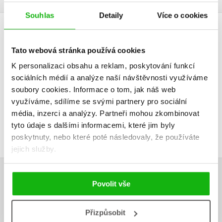
Souhlas
Detaily
Více o cookies
HODNOCENÍ ČTENÁŘŮ
Tato webová stránka používá cookies
V současné době nejsou vytvořena žádná uživatelská hodnocení.
K personalizaci obsahu a reklam, poskytování funkcí
sociálních médií a analýze naší návštěvnosti využíváme
Vaše hodnocení
soubory cookies.
Informace o tom, jak náš web
využíváme, sdílíme se svými partnery pro sociální
Uživatelskou recenzi mohou vkládat pouze registrovaní uživatelé
média, inzerci a analýzy.
Partneři mohou zkombinovat
tyto údaje s dalšími informacemi, které jim byly
Přihlásit
poskytnuty, nebo které poté následovaly, že používáte
jejich služby.
AUTOR KNIHY
Povolit vše
Přizpůsobit