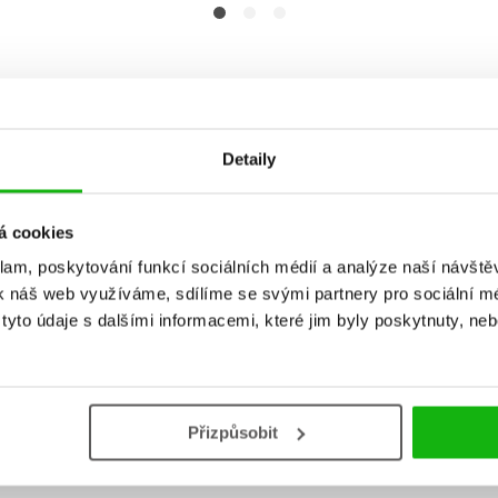
Detaily
á cookies
Vaše hodnocení
klam, poskytování funkcí sociálních médií a analýze naší návšt
k náš web využíváme, sdílíme se svými partnery pro sociální méd
Uživatelskou recenzi mohou vkládat pouze registrovaní uživat
yto údaje s dalšími informacemi, které jim byly poskytnuty, neb
Přihlásit
Přizpůsobit
AUTOR KNIHY