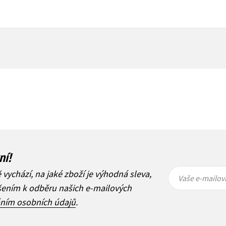
ní!
Vaše e-
Vaše e-
ě vychází, na jaké zboží je výhodná sleva,
mailová
mailová
Vaše e-mailov
adresa
adresa
ášením k odběru našich e-mailových
áním osobních údajů
.