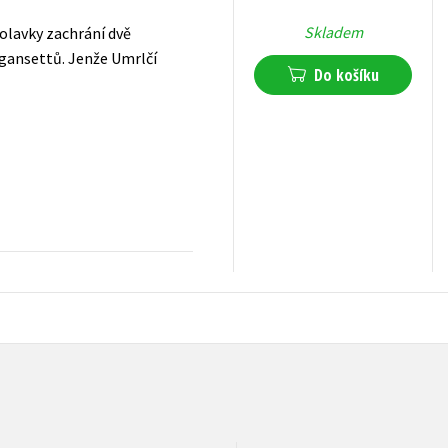
Skladem
Volavky zachrání dvě
gansettů. Jenže Umrlčí
Do košíku
319
Kč
s DPH