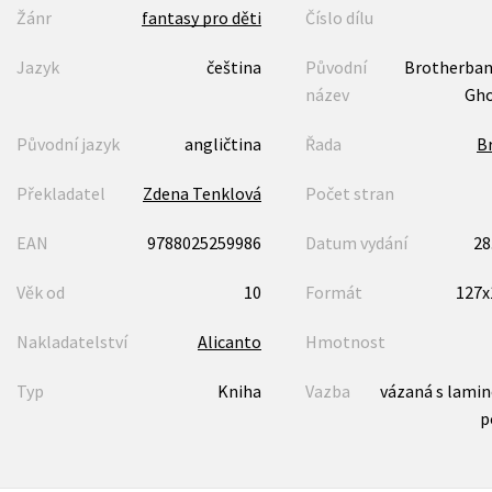
Žánr
fantasy pro děti
Číslo dílu
Jazyk
čeština
Původní
Brotherban
název
Gho
Původní jazyk
angličtina
Řada
B
Překladatel
Zdena Tenklová
Počet stran
EAN
9788025259986
Datum vydání
28
Věk od
10
Formát
127
Nakladatelství
Alicanto
Hmotnost
Typ
Kniha
Vazba
vázaná s lami
p