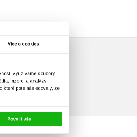
Více o cookies
ěvnosti využíváme soubory
ia, inzerci a analýzy.
elé
o které poté následovaly, že
Povolit vše