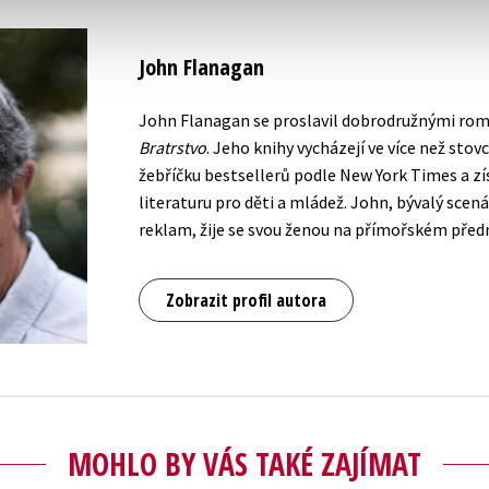
John Flanagan
John Flanagan se proslavil dobrodružnými rom
Bratrstvo
. Jeho knihy vycházejí ve více než stov
žebříčku bestsellerů podle New York Times a zí
literaturu pro děti a mládež. John, bývalý scená
reklam, žije se svou ženou na přímořském před
Zobrazit profil autora
MOHLO BY VÁS TAKÉ ZAJÍMAT