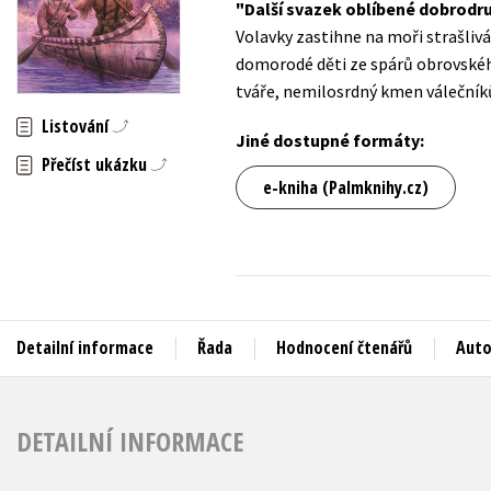
Další svazek oblíbené dobrodr
Auto - moto
Volavky zastihne na moři strašliv
Jazyky
Beletrie pro děti
domorodé děti ze spárů obrovskéh
Kalendáře
tváře, nemilosrdný kmen válečníků
Beletrie pro dospělé
Kariéra a osobní rozvoj
Listování
Byznys a ekonomie
Jiné dostupné formáty:
Přečíst ukázku
Komiks
e-kniha (Palmknihy.cz)
V
Detailní informace
Řada
Hodnocení čtenářů
Auto
DETAILNÍ INFORMACE