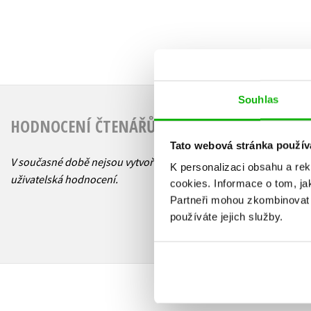
Souhlas
HODNOCENÍ ČTENÁŘŮ
Tato webová stránka použív
V současné době nejsou vytvořena žádná
K personalizaci obsahu a re
uživatelská hodnocení.
cookies.
Informace o tom, ja
Partneři mohou zkombinovat t
používáte jejich služby.