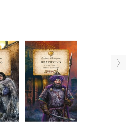
Bratrstvo - Kniha
Bratrstvo - Kniha
niha první
devátá -
čtvrtá - Otroci ze
ěnci
Pronásledování
Sokora
nagan
John Flanagan
John Flanagan
u
Do košíku
Do košíku
99 Kč
319 Kč
399 Kč
319 Kč
399 Kč