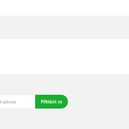
Přihlásit se
á adresa