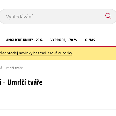
Vyhledávání
ANGLICKÉ KNIHY -20%
VÝPRODEJ -70 %
O NÁS
Předprodej novinky bestsellerové autorky
Přírodní vědy
Křížovky
Společnost, politika
á - Umrlčí tváře
Kuchařky
Technika a věda
New Adult
 - Umrlčí tváře
Učebnice
Ostatní
Umění a kultura
Počítače
Výchova a pedagogika
Poezie
Young adult