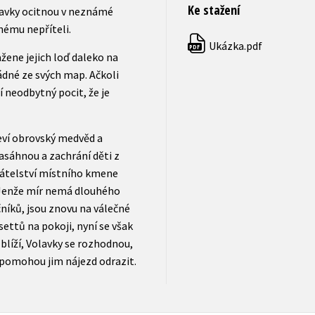
Ke stažení
olavky ocitnou v neznámé
nému nepříteli.
Ukázka.pdf
PDF
žene jejich loď daleko na
ádné ze svých map. Ačkoli
í neodbytný pocit, že je
jeví obrovský medvěd a
asáhnou a zachrání děti z
přátelství místního kmene
 Jenže mír nemá dlouhého
níků, jsou znovu na válečné
ettů na pokoji, nyní se však
 blíží, Volavky se rozhodnou,
 pomohou jim nájezd odrazit.