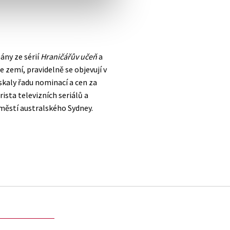
ány ze sérií
Hraničářův učeň
a
ce zemí, pravidelně se objevují v
skaly řadu nominací a cen za
rista televizních seriálů a
městí australského Sydney.