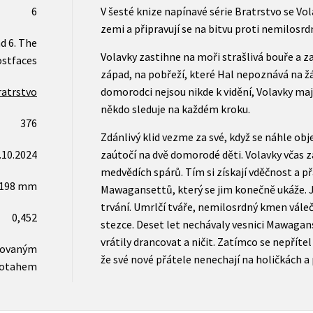
6
V šesté knize napínavé série Bratrstvo se V
zemi a připravují se na bitvu proti nemilosrd
d 6. The
Volavky zastihne na moři strašlivá bouře a za
stfaces
západ, na pobřeží, které Hal nepoznává na ž
ratrstvo
domorodci nejsou nikde k vidění, Volavky maj
někdo sleduje na každém kroku.
376
Zdánlivý klid vezme za své, když se náhle ob
.10.2024
zaútočí na dvě domorodé děti. Volavky včas z
medvědích spárů. Tím si získají vděčnost a 
x198 mm
Mawagansettů, který se jim konečně ukáže.
trvání. Umrlčí tváře, nemilosrdný kmen váleč
0,452
stezce. Deset let nechávaly vesnici Mawagans
vrátily drancovat a ničit. Zatímco se nepřítel
novaným
že své nové přátele nenechají na holičkách a
otahem