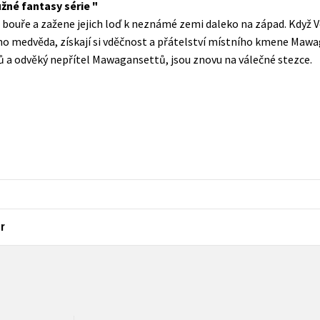
užné fantasy série
Populárně - naučná pro dospělé
á bouře a zažene jejich loď k neznámé zemi daleko na západ. Když 
Young adult (SK)
Populárně - naučné pro děti
o medvěda, získají si vděčnost a přátelství místního kmene Mawa
Zahraniční literatura
 a odvěký nepřítel Mawagansettů, jsou znovu na válečné stezce.
Předškoláci
Zdraví a životní styl
Příroda a zahrada
šechny tituly
r