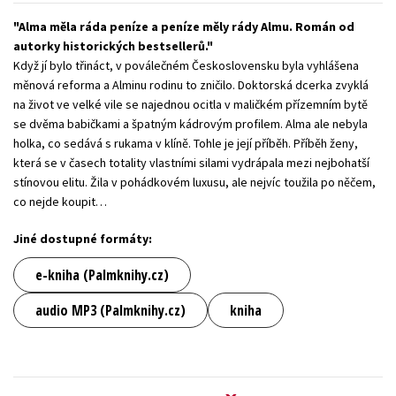
Young adult (SK)
Zahraniční literatura
Zdraví a životní styl
Alma měla ráda peníze a peníze měly rády Almu. Román od
autorky historických bestsellerů.
Když jí bylo třináct, v poválečném Československu byla vyhlášena
Všechny tituly
měnová reforma a Alminu rodinu to zničilo. Doktorská dcerka zvyklá
na život ve velké vile se najednou ocitla v maličkém přízemním bytě
se dvěma babičkami a špatným kádrovým profilem. Alma ale nebyla
holka, co sedává s rukama v klíně. Tohle je její příběh. Příběh ženy,
která se v časech totality vlastními silami vydrápala mezi nejbohatší
stínovou elitu. Žila v pohádkovém luxusu, ale nejvíc toužila po něčem,
co nejde koupit…
Jiné dostupné formáty:
e-kniha (Palmknihy.cz)
audio MP3 (Palmknihy.cz)
kniha