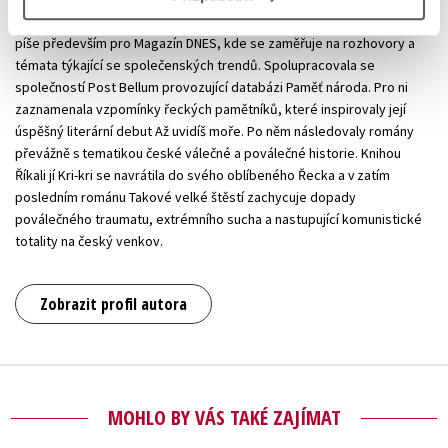
v Ostravě. Poté pracovala pro různá média, posledních dvacet let
píše především pro Magazín DNES, kde se zaměřuje na rozhovory a
témata týkající se společenských trendů. Spolupracovala se
společností Post Bellum provozující databázi Paměť národa. Pro ni
zaznamenala vzpomínky řeckých pamětníků, které inspirovaly její
úspěšný literární debut Až uvidíš moře. Po něm následovaly romány
převážně s tematikou české válečné a poválečné historie. Knihou
Říkali jí Kri-kri se navrátila do svého oblíbeného Řecka a v zatím
posledním románu Takové velké štěstí zachycuje dopady
poválečného traumatu, extrémního sucha a nastupující komunistické
totality na český venkov.
Zobrazit profil autora
MOHLO BY VÁS TAKÉ ZAJÍMAT