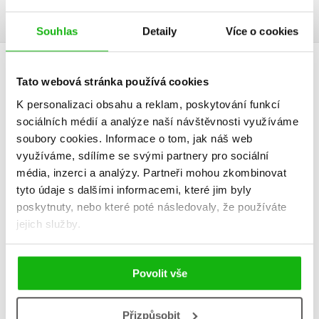
Souhlas
Detaily
Více o cookies
AUTOR KNIHY
Tato webová stránka používá cookies
K personalizaci obsahu a reklam, poskytování funkcí
sociálních médií a analýze naší návštěvnosti využíváme
soubory cookies.
Informace o tom, jak náš web
využíváme, sdílíme se svými partnery pro sociální
média, inzerci a analýzy.
Partneři mohou zkombinovat
tyto údaje s dalšími informacemi, které jim byly
poskytnuty, nebo které poté následovaly, že používáte
jejich služby.
Scarlett Wilková
Povolit vše
Scarlett Wilková je spisovatelka a novinářka, která se psaní věnuje od
Přizpůsobit
chvíle, kdy po maturitě nastoupila do redakce podnikového časopisu