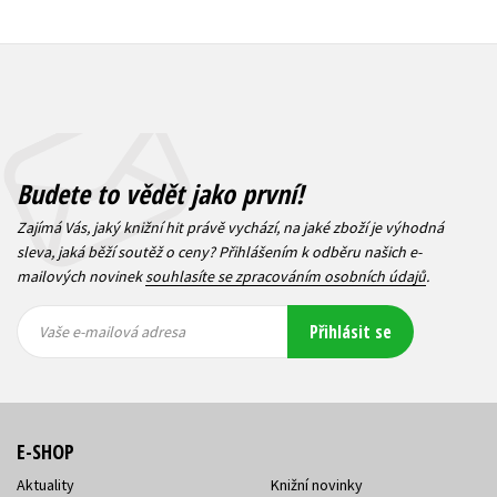
Budete to vědět jako první!
Zajímá Vás, jaký knižní hit právě vychází, na jaké zboží je výhodná
sleva, jaká běží soutěž o ceny? Přihlášením k odběru našich e-
mailových novinek
souhlasíte se zpracováním osobních údajů
.
Vaše e-
Vaše e-
Přihlásit se
mailová
mailová
Vaše e-mailová adresa
adresa
adresa
E-SHOP
Aktuality
Knižní novinky