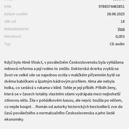
EAN
9788074483851
Datum vydání
26.06.2025
Věk od
18
Nakladatelství
Voxi
Hmotnost
0,053
Typ
CD audio
Když bylo Almě třináct, v poválečném Československu byla vyhlášena
měnová reforma a její rodinu to zničilo. Doktorská dcerka zvyklá na
život ve velké vile se najednou ocitla v maličkém přízemním bytě se
dvěma babičkami a špatným kádrovým profilem. Alma ale nebyla
holka, co sedává s rukama v klíně. Tohle je její příběh. Příběh ženy,
která se v časech totality vlastními silami vydrápala mezi nejbohatší
stínovou elitu. Žila v pohádkovém luxusu, ale nejvíc toužila po něčem,
co nejde koupit… Román od autorky historických bestsellerů zve do
časů poválečného a normalizačního Československa a jeho šedé
ekonomiky.