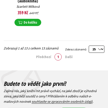
(audiokniha)
Scarlett Wilková
359 Kč
449 Kč
Do košíku
Zobrazuji 1 až 13 z celkem 13 záznamů
Zobraz záznamů
Předchozí
1
Další
Budete to vědět jako první!
Zajímá Vás, jaký knižní hit právě vychází, na jaké zboží je výhodná
sleva, jaká běží soutěž o ceny? Přihlášením k odběru našich e-
mailových novinek
souhlasíte se zpracováním osobních údajů
.