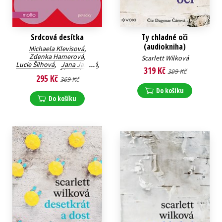
Srdcová desítka
Ty chladné oči
(audiokniha)
Michaela Klevisová
,
Zdenka Hamerová
,
Scarlett Wilková
Lucie Šilhová
,
Jana Jašová
,
319 Kč
399 Kč
Barbora Šťastná
,
295 Kč
369 Kč
Petra Klabouchová
,
Klára Mandausová
,
Do košíku
Jana Poncarová
,
Do košíku
Scarlett Wilková
,
Miriam Blahová