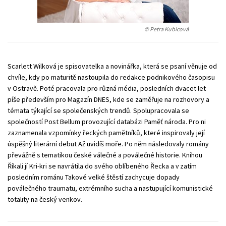
Young adult (SK)
Zahraniční literatura
Zdraví a životní styl
© Petra Kubicová
Všechny tituly
Scarlett Wilková je spisovatelka a novinářka, která se psaní věnuje od
chvíle, kdy po maturitě nastoupila do redakce podnikového časopisu
v Ostravě. Poté pracovala pro různá média, posledních dvacet let
píše především pro Magazín DNES, kde se zaměřuje na rozhovory a
témata týkající se společenských trendů. Spolupracovala se
společností Post Bellum provozující databázi Paměť národa. Pro ni
zaznamenala vzpomínky řeckých pamětníků, které inspirovaly její
úspěšný literární debut Až uvidíš moře. Po něm následovaly romány
převážně s tematikou české válečné a poválečné historie. Knihou
Říkali jí Kri-kri se navrátila do svého oblíbeného Řecka a v zatím
posledním románu Takové velké štěstí zachycuje dopady
poválečného traumatu, extrémního sucha a nastupující komunistické
totality na český venkov.