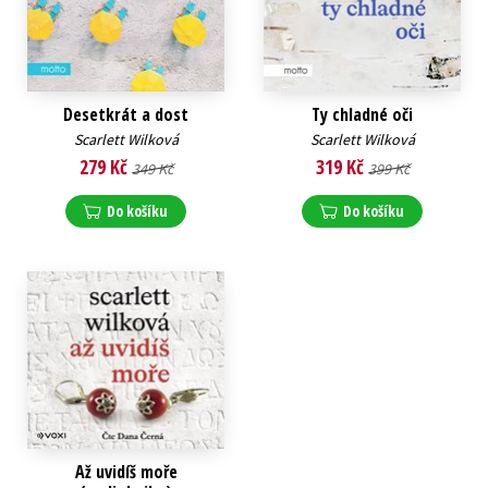
Desetkrát a dost
Ty chladné oči
Scarlett Wilková
Scarlett Wilková
279 Kč
319 Kč
349 Kč
399 Kč
Do košíku
Do košíku
Až uvidíš moře