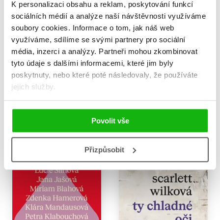
K personalizaci obsahu a reklam, poskytování funkcí
sociálních médií a analýze naší návštěvnosti využíváme
soubory cookies.
Informace o tom, jak náš web
Když přišli psi (audiokniha)
Když přišli psi
využíváme, sdílíme se svými partnery pro sociální
Scarlett Wilková
Scarlett Wilková
média, inzerci a analýzy.
Partneři mohou zkombinovat
359 Kč
319 Kč
449 Kč
399 Kč
tyto údaje s dalšími informacemi, které jim byly
Do košíku
Do košíku
poskytnuty, nebo které poté následovaly, že používáte
jejich služby.
Povolit vše
Přizpůsobit