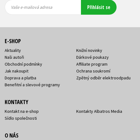
Vaše e-
Vaše e-
Přihlásit se
mailová
mailová
Vaše e-mailová adresa
adresa
adresa
E-SHOP
Aktuality
Knižní novinky
Naši autoři
Dárkové poukazy
Obchodní podmínky
Affiliate program
Jak nakoupit
Ochrana soukromí
Doprava a platba
Zpětný odběr elektroodpadu
Benefitní a slevové programy
KONTAKTY
Kontakt na e-shop
Kontakty Albatros Media
Sídlo společnosti
O NÁS