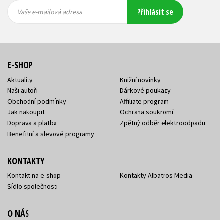
Vaše e-
Vaše e-
Přihlásit se
mailová
mailová
Vaše e-mailová adresa
adresa
adresa
E-SHOP
Aktuality
Knižní novinky
Naši autoři
Dárkové poukazy
Obchodní podmínky
Affiliate program
Jak nakoupit
Ochrana soukromí
Doprava a platba
Zpětný odběr elektroodpadu
Benefitní a slevové programy
KONTAKTY
Kontakt na e-shop
Kontakty Albatros Media
Sídlo společnosti
O NÁS