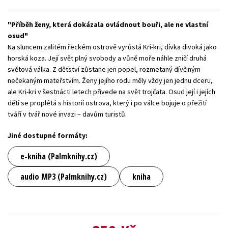
Young adult (SK)
Zahraniční literatura
Zdraví a životní styl
Příběh ženy, která dokázala ovládnout bouři, ale ne vlastní
osud
Všechny tituly
Na sluncem zalitém řeckém ostrově vyrůstá Kri-kri, dívka divoká jako
horská koza. Její svět plný svobody a vůně moře náhle zničí druhá
světová válka. Z dětství zůstane jen popel, rozmetaný dívčiným
nečekaným mateřstvím. Ženy jejího rodu měly vždy jen jednu dceru,
ale Kri-kri v šestnácti letech přivede na svět trojčata. Osud její i jejích
dětí se proplétá s historií ostrova, který i po válce bojuje o přežití
tváří v tvář nové invazi – davům turistů.
Jiné dostupné formáty:
e-kniha (Palmknihy.cz)
audio MP3 (Palmknihy.cz)
kniha