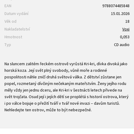
EAN
9788074485848
Datum vydání
15.01.2026
Věk od
18
Nakladatelství
Voxi
Hmotnost
0,053
Typ
CD audio
Na sluncem zalitém řeckém ostrově vyrůstá Kri-kri, dívka divoká jako
horská koza. Její svět plný svobody, vůně moře a rodinné
pospolitosti náhle zničí druhá světová válka. Z dětství zůstane jen
popel, rozmetaný dívčiným nečekaným mateřstvím. Ženy jejího rodu
měly vždy jen jednu dceru, ale Kri-kri v šestnácti letech přivede na
svět trojčata. Osud její i jejích dětí se proplétá s historií ostrova, který
i po válce bojuje o přežití tváří v tvář nové invazi – davům turistů.
Nehledejte ten ostrov, může to být nebezpečné.