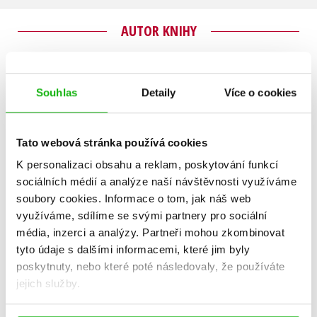
AUTOR KNIHY
Souhlas
Detaily
Více o cookies
Tato webová stránka používá cookies
K personalizaci obsahu a reklam, poskytování funkcí
sociálních médií a analýze naší návštěvnosti využíváme
soubory cookies.
Informace o tom, jak náš web
využíváme, sdílíme se svými partnery pro sociální
Scarlett Wilková
média, inzerci a analýzy.
Partneři mohou zkombinovat
tyto údaje s dalšími informacemi, které jim byly
Scarlett Wilková je spisovatelka a novinářka, která se psaní věnuje od
poskytnuty, nebo které poté následovaly, že používáte
chvíle, kdy po maturitě nastoupila do redakce podnikového časopisu
jejich služby.
v Ostravě. Poté pracovala pro různá média, posledních dvacet let
píše především pro Magazín DNES, kde se zaměřuje na rozhovory a