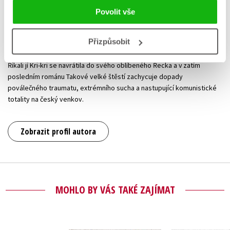
témata týkající se společenských trendů. Spolupracovala se
Povolit vše
společností Post Bellum provozující databázi Paměť národa. Pro ni
zaznamenala vzpomínky řeckých pamětníků, které inspirovaly její
Přizpůsobit
úspěšný literární debut Až uvidíš moře. Po něm následovaly romány
převážně s tematikou české válečné a poválečné historie. Knihou
Říkali jí Kri-kri se navrátila do svého oblíbeného Řecka a v zatím
posledním románu Takové velké štěstí zachycuje dopady
poválečného traumatu, extrémního sucha a nastupující komunistické
totality na český venkov.
Zobrazit profil autora
MOHLO BY VÁS TAKÉ ZAJÍMAT