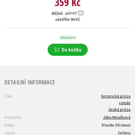
359 Kč
449 Kč
Běžně
ušetříte 90 Kč
Skladem
Do košíku
DETAILNÍ INFORMACE
Žánr
historická próza
román
česká próza
Interpret
Jitka Moučková
Délka
9 hodin 59 minut
Jazyk
čeština