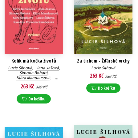
Kolik má kočka životů
Za tichem - Žďárské vrchy
Lucie Šilhová
,
Jana Jašová
,
Lucie Šilhová
Simona Bohatá
,
263 Kč
329 Kč
Klára Mandausová
,
Klára Kubíčková
,
263 Kč
329 Kč
Sára Saudková
,
Do košíku
Karolina Kamberská
Do košíku