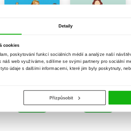
Detaily
á cookies
klam, poskytování funkcí sociálních médií a analýze naší návšt
k náš web využíváme, sdílíme se svými partnery pro sociální méd
yto údaje s dalšími informacemi, které jim byly poskytnuty, neb
Sukničkářky
Hřích mám pořád v záloze
Lucie Šilhová
Lucie Šilhová
239 Kč
279 Kč
299 Kč
349 Kč
Přizpůsobit
Do košíku
Do košíku