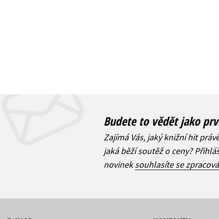
Budete to vědět jako prv
Zajímá Vás, jaký knižní hit práv
jaká běží soutěž o ceny? Přihl
novinek
souhlasíte se zpracov