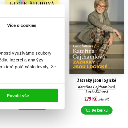
Více o cookies
ěvnosti využíváme soubory
ia, inzerci a analýzy.
o které poté následovaly, že
Beru to na sebe
Zázraky jsou logické
Lucie Šilhová
Kateřina Cajthamlová
,
Lucie Šilhová
279 Kč
349 Kč
Povolit vše
279 Kč
349 Kč
Do košíku
Do košíku