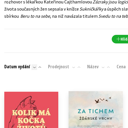
rozhovor s lékařkou Kateřinou Cajthamlovou
Zázraky jsou logic
Populárně - naučná pro dospělé
života současných žen sepsala v knížce
Sukničkářky
a úspěch sla
Young adult (SK)
Populárně - naučné pro děti
sbírkou
Beru to na sebe
, na niž navázala titulem
Svedu to na te
Zahraniční literatura
Předškoláci
Zdraví a životní styl
Příroda a zahrada
Hlíd
šechny tituly
Datum vydání
Prodejnost
Název
Cena