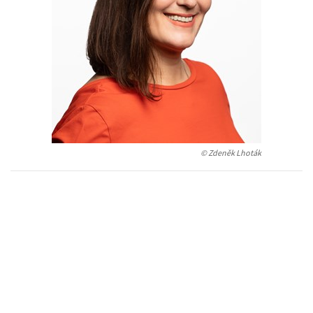
Auto - moto
Jazyky
Beletrie pro děti
Kalendáře
Beletrie pro dospělé
Kariéra a osobní rozvoj
Byznys a ekonomie
Komiks
V
© Zdeněk Lhoták