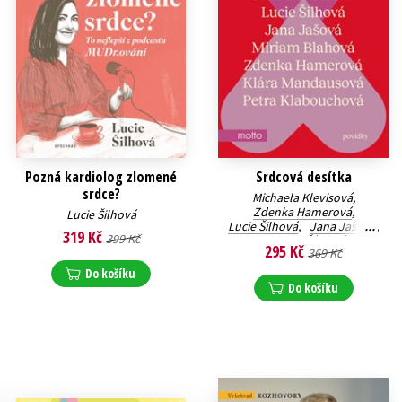
Pozná kardiolog zlomené
Srdcová desítka
srdce?
Michaela Klevisová
,
Zdenka Hamerová
,
Lucie Šilhová
Lucie Šilhová
,
Jana Jašová
,
319 Kč
399 Kč
Barbora Šťastná
,
295 Kč
369 Kč
Petra Klabouchová
,
Klára Mandausová
,
Do košíku
Jana Poncarová
,
Do košíku
Scarlett Wilková
,
Miriam Blahová