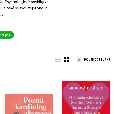
ké
. Psychologické povídky ze
vila také se svou fejetonovou
be
.
ací pes
POUZE DOSTUPNÉ