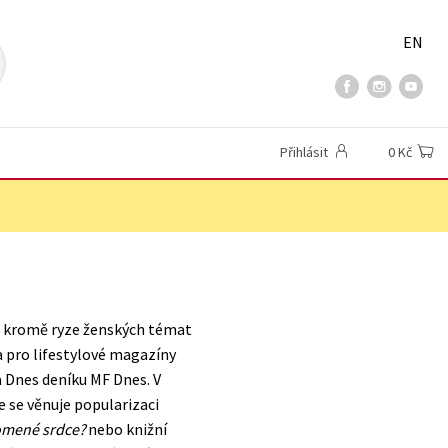
EN
Přihlásit
0 Kč
se kromě ryze ženských témat
a pro lifestylové magazíny
a Dnes deníku MF Dnes. V
e se věnuje popularizaci
omené srdce?
nebo knižní