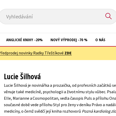
Vyhledávání
ANGLICKÉ KNIHY -20%
NOVÝ VÝPRODEJ -70 %
O NÁS
Předprodej novinky Radky Třeštíkové
ZDE
Přírodní vědy
Křížovky
Společnost, politika
Kuchařky
Lucie Šilhová
Technika a věda
New Adult
Lucie Šilhová je novinářka a prozaička, od profesních začátků 
Učebnice
Ostatní
věnuje také medicíně, psychologii a životnímu stylu vůbec. Psal
Umění a kultura
Elle, Marianne a Cosmopolitan, vedla časopis Puls a přílohu On
Počítače
současné době vede přílohu Styl pro ženy v deníku Právo a nadál
Výchova a pedagogika
Poezie
medicíny, o čemž svědčí její kniha rozhovorů
Pozná kardiolog zl
Young adult