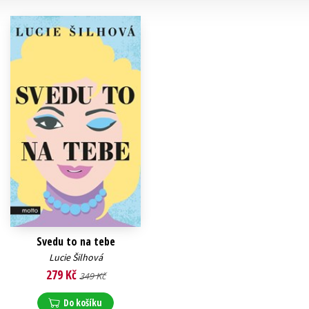
Svedu to na tebe
Lucie Šilhová
279 Kč
349 Kč
Do košíku