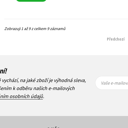
Zobrazuji 1 až 9 z celkem 9 záznamů
Předchozí
ní!
Vaše e-
Vaše e-
ě vychází, na jaké zboží je výhodná sleva,
mailová
mailová
Vaše e-mailov
adresa
adresa
ášením k odběru našich e-mailových
áním osobních údajů
.