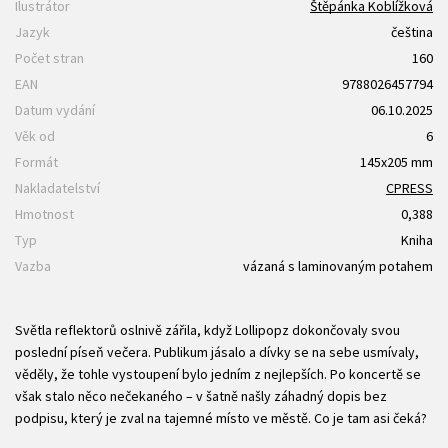
Ilustrátor
Štěpánka Koblížková
Jazyk
čeština
Počet stran
160
EAN
9788026457794
Datum vydání
06.10.2025
Věk od
6
Formát
145x205 mm
Nakladatelství
CPRESS
Hmotnost
0,388
Typ
Kniha
Vazba
vázaná s laminovaným potahem
Světla reflektorů oslnivě zářila, když Lollipopz dokončovaly svou
poslední píseň večera. Publikum jásalo a dívky se na sebe usmívaly,
věděly, že tohle vystoupení bylo jedním z nejlepších. Po koncertě se
však stalo něco nečekaného – v šatně našly záhadný dopis bez
podpisu, který je zval na tajemné místo ve městě. Co je tam asi čeká?