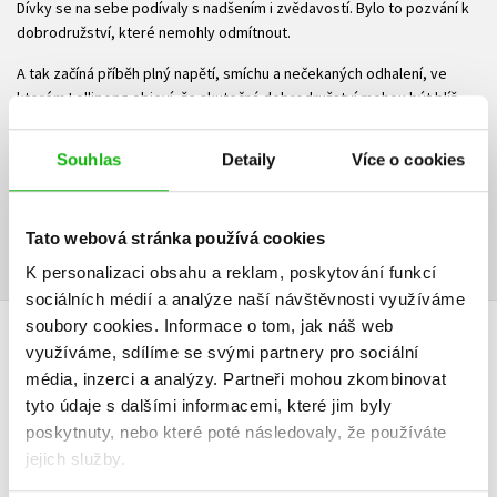
Dívky se na sebe podívaly s nadšením i zvědavostí. Bylo to pozvání k
dobrodružství, které nemohly odmítnout.
A tak začíná příběh plný napětí, smíchu a nečekaných odhalení, ve
kterém Lollipopz objeví, že skutečná dobrodružství mohou být blíž,
než si myslí.
Souhlas
Detaily
Více o cookies
Ke stažení
Ukázka.pdf
PDF
Tato webová stránka používá cookies
K personalizaci obsahu a reklam, poskytování funkcí
sociálních médií a analýze naší návštěvnosti využíváme
soubory cookies.
Informace o tom, jak náš web
využíváme, sdílíme se svými partnery pro sociální
HODNOCENÍ ČTENÁŘŮ
média, inzerci a analýzy.
Partneři mohou zkombinovat
tyto údaje s dalšími informacemi, které jim byly
V současné době nejsou vytvořena žádná uživatelská hodnocení.
poskytnuty, nebo které poté následovaly, že používáte
jejich služby.
Vaše hodnocení