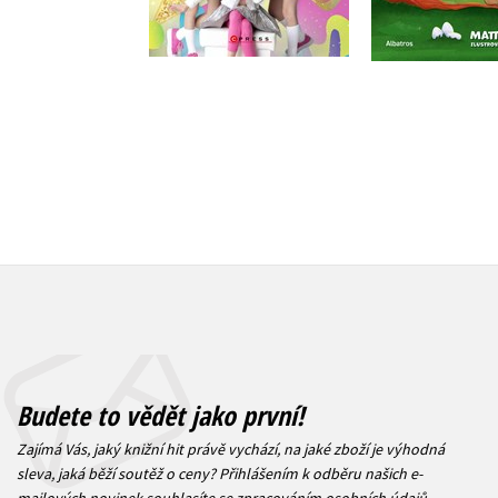
Do košíku
Do košík
215 Kč
239 Kč
269 Kč
2
Budete to vědět jako první!
Zajímá Vás, jaký knižní hit právě vychází, na jaké zboží je výhodná
sleva, jaká běží soutěž o ceny? Přihlášením k odběru našich e-