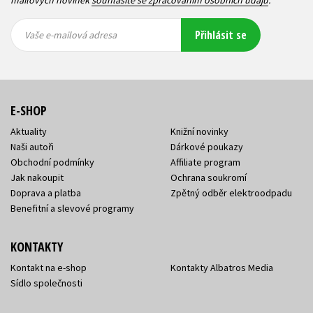
mailových novinek
souhlasíte se zpracováním osobních údajů
.
Vaše e-
Vaše e-
Přihlásit se
mailová
mailová
Vaše e-mailová adresa
adresa
adresa
E-SHOP
Aktuality
Knižní novinky
Naši autoři
Dárkové poukazy
Obchodní podmínky
Affiliate program
Jak nakoupit
Ochrana soukromí
Doprava a platba
Zpětný odběr elektroodpadu
Benefitní a slevové programy
KONTAKTY
Kontakt na e-shop
Kontakty Albatros Media
Sídlo společnosti