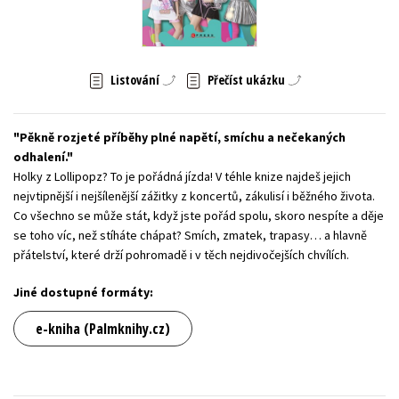
Young adult (SK)
Zahraniční literatura
Zdraví a životní styl
Všechny tituly
Listování
Přečíst ukázku
Pěkně rozjeté příběhy plné napětí, smíchu a nečekaných
odhalení.
Holky z Lollipopz? To je pořádná jízda! V téhle knize najdeš jejich
nejvtipnější i nejšílenější zážitky z koncertů, zákulisí i běžného života.
Co všechno se může stát, když jste pořád spolu, skoro nespíte a děje
se toho víc, než stíháte chápat? Smích, zmatek, trapasy… a hlavně
přátelství, které drží pohromadě i v těch nejdivočejších chvílích.
Jiné dostupné formáty:
e-kniha (Palmknihy.cz)