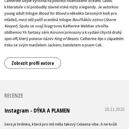
Catherine Doyle vyrostla na pobřeží Atlantského oceánu. Lásku
k literatuře v ní probudily slavné irské mýty a legendy. Je autorkou
young adult trilogie
Blood for Blood
a několika čarovných knih pro
mládež, mezi něž patří oceněná trilogie
Bouřňákův ostrov
(
Storm
Keeper
). Spolu se svojí švagrovou Katherine Webber stvořila
oblíbenou YA fantasy sérii
Korunní princezny
a k vydání chystá druhý
spin-off, který ponese název
King of Beasts
. Catherine žije v západním
Irsku se svým manželem Jackem, batoletem a psem Cali.
Zobrazit profil autora
RECENZE
20.11.2025
Instagram - DÝKA A PLAMEN
Sera je hrdinka, která pro mě měla takový Celaena vibe. A ne kvůli