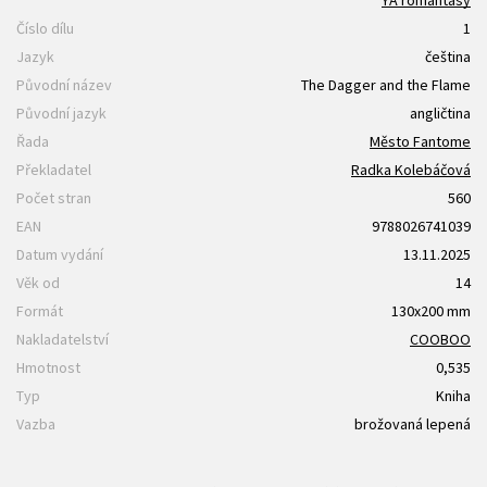
Číslo dílu
1
Jazyk
čeština
Původní název
The Dagger and the Flame
Původní jazyk
angličtina
Řada
Město Fantome
Překladatel
Radka Kolebáčová
Počet stran
560
EAN
9788026741039
Datum vydání
13.11.2025
Věk od
14
Formát
130x200 mm
Nakladatelství
COOBOO
Hmotnost
0,535
Typ
Kniha
Vazba
brožovaná lepená