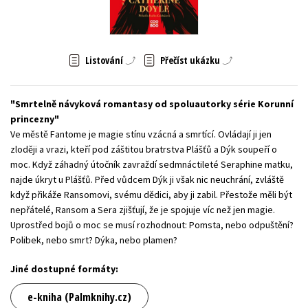
Young adult (SK)
Zahraniční literatura
Zdraví a životní styl
Všechny tituly
Listování
Přečíst ukázku
Smrtelně návyková romantasy od spoluautorky série Korunní
princezny
Ve městě Fantome je magie stínu vzácná a smrtící. Ovládají ji jen
zloději a vrazi, kteří pod záštitou bratrstva Plášťů a Dýk soupeří o
moc. Když záhadný útočník zavraždí sedmnáctileté Seraphine matku,
najde úkryt u Plášťů. Před vůdcem Dýk ji však nic neuchrání, zvláště
když přikáže Ransomovi, svému dědici, aby ji zabil. Přestože měli být
nepřátelé, Ransom a Sera zjišťují, že je spojuje víc než jen magie.
Uprostřed bojů o moc se musí rozhodnout: Pomsta, nebo odpuštění?
Polibek, nebo smrt? Dýka, nebo plamen?
Jiné dostupné formáty:
e-kniha (Palmknihy.cz)