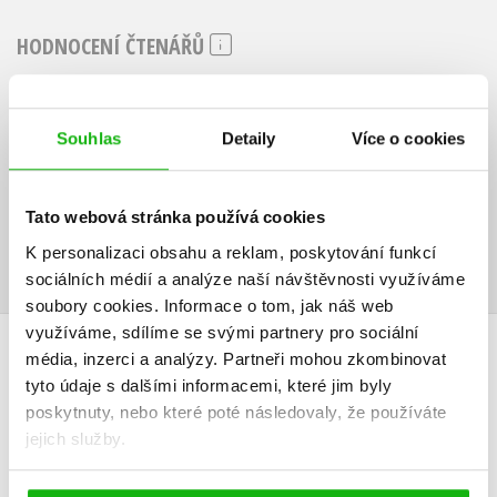
HODNOCENÍ ČTENÁŘŮ
V současné době nejsou vytvořena žádná uživatelská hodnocení.
Souhlas
Detaily
Více o cookies
Vaše hodnocení
Uživatelskou recenzi mohou vkládat pouze registrovaní uživatelé
Tato webová stránka používá cookies
Přihlásit
K personalizaci obsahu a reklam, poskytování funkcí
sociálních médií a analýze naší návštěvnosti využíváme
soubory cookies.
Informace o tom, jak náš web
využíváme, sdílíme se svými partnery pro sociální
AUTOR KNIHY
média, inzerci a analýzy.
Partneři mohou zkombinovat
tyto údaje s dalšími informacemi, které jim byly
poskytnuty, nebo které poté následovaly, že používáte
jejich služby.