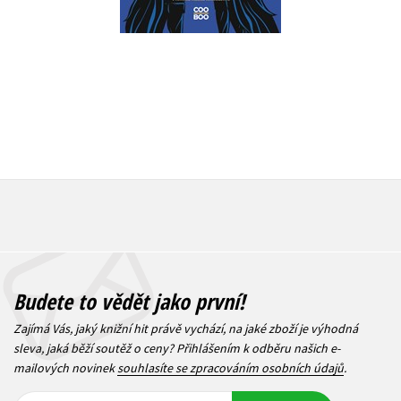
599 Kč
1 032 Kč
Budete to vědět jako první!
Zajímá Vás, jaký knižní hit právě vychází, na jaké zboží je výhodná
sleva, jaká běží soutěž o ceny? Přihlášením k odběru našich e-
mailových novinek
souhlasíte se zpracováním osobních údajů
.
Vaše e-
Vaše e-