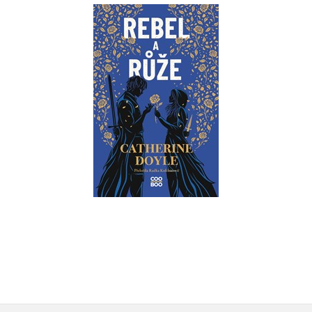
Rebel a růže
Catherine Doyle
Do košíku
479 Kč
599 Kč