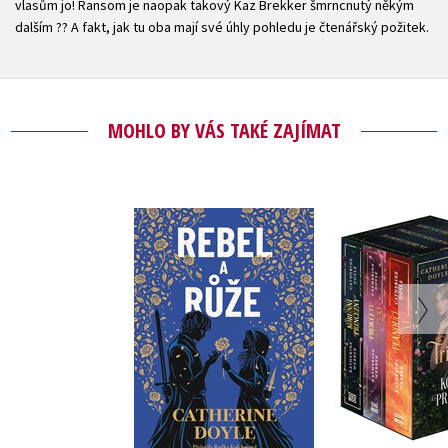
vlasům jo! Ransom je naopak takový Kaz Brekker šmrncnutý někým
dalším ?? A fakt, jak tu oba mají své úhly pohledu je čtenářský požitek.
MOHLO BY VÁS TAKÉ ZAJÍMAT
Korunní pri
Rebel a růže
bo
Catherine Doyle
,
Catherine
Katherine
Do košíku
Do košík
479 Kč