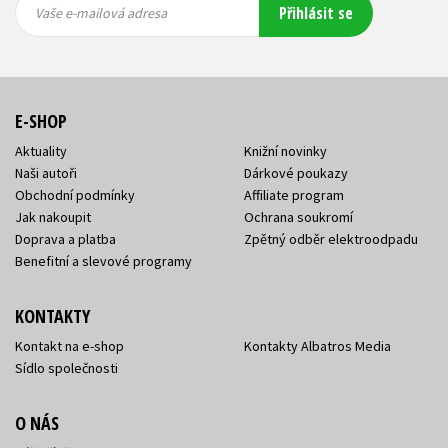
Přihlásit se
mailová
mailová
Vaše e-mailová adresa
adresa
adresa
E-SHOP
Aktuality
Knižní novinky
Naši autoři
Dárkové poukazy
Obchodní podmínky
Affiliate program
Jak nakoupit
Ochrana soukromí
Doprava a platba
Zpětný odběr elektroodpadu
Benefitní a slevové programy
KONTAKTY
Kontakt na e-shop
Kontakty Albatros Media
Sídlo společnosti
O NÁS