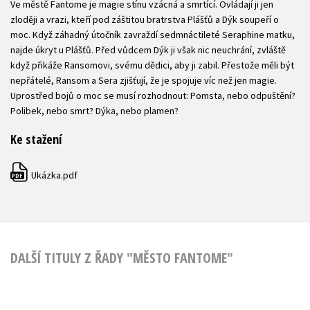
Ve městě Fantome je magie stínu vzácná a smrtící. Ovládají ji jen
zloději a vrazi, kteří pod záštitou bratrstva Plášťů a Dýk soupeří o
moc. Když záhadný útočník zavraždí sedmnáctileté Seraphine matku,
najde úkryt u Plášťů. Před vůdcem Dýk ji však nic neuchrání, zvláště
když přikáže Ransomovi, svému dědici, aby ji zabil. Přestože měli být
nepřátelé, Ransom a Sera zjišťují, že je spojuje víc než jen magie.
Uprostřed bojů o moc se musí rozhodnout: Pomsta, nebo odpuštění?
Polibek, nebo smrt? Dýka, nebo plamen?
Ke stažení
Ukázka.pdf
PDF
DALŠÍ TITULY Z ŘADY "MĚSTO FANTOME"