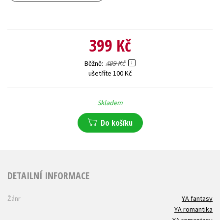
399 Kč
499 Kč
Běžně
ušetříte 100 Kč
Skladem
Do košíku
DETAILNÍ INFORMACE
Žánr
YA fantasy
YA romantika
YA romantasy