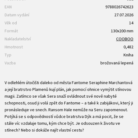
EAN
9788026742623
Datum vydání
27.07.2026
Věk od
14
Formát
130x200 mm
Nakladatelství
COOBOO
Hmotnost
0,482
Typ
Kniha
Vazba
brožovaná lepená
V odlehlém útočišti daleko od města Fantome Seraphine Marchantová
a její bratrstvo Plamenů kují plán, jak pomocí ohnice vymýtit stínovou
magii. Zatímco se však Sera snaží ovládnout své nově nabyté
schopnosti, osud ji volá zpět do Fantome – a také k zabijákovi, který ji
pronásleduje ve snech. Ransom Hale nemůže na Seru zapomenout.
Potýká se s odpovědností vůdce bratrstva Dýk a má pocit, že se
stále víc vzdaluje tomu, kým chce být. Je odsouzen k životu ve
stínech? Nebo si dokáže najít vlastní cestu?