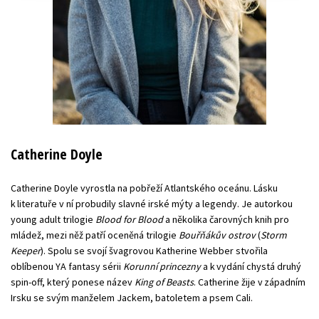
Catherine Doyle
Catherine Doyle vyrostla na pobřeží Atlantského oceánu. Lásku
k literatuře v ní probudily slavné irské mýty a legendy. Je autorkou
young adult trilogie
Blood for Blood
a několika čarovných knih pro
mládež, mezi něž patří oceněná trilogie
Bouřňákův ostrov
(
Storm
Keeper
). Spolu se svojí švagrovou Katherine Webber stvořila
oblíbenou YA fantasy sérii
Korunní princezny
a k vydání chystá druhý
spin-off, který ponese název
King of Beasts
. Catherine žije v západním
Irsku se svým manželem Jackem, batoletem a psem Cali.