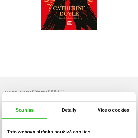
Do košíku
399 Kč
499 Kč
HODNOCENÍ ČTENÁŘŮ
V současné době nejsou vytvořena žádná uživatelská hodnocení.
Souhlas
Detaily
Více o cookies
Vaše hodnocení
Tato webová stránka používá cookies
Uživatelskou recenzi mohou vkládat pouze registrovaní uživatelé