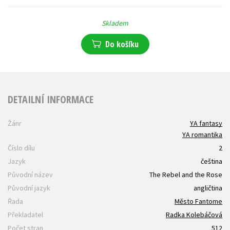
Skladem
Do košíku
DETAILNÍ INFORMACE
Žánr
YA fantasy
YA romantika
Číslo dílu
2
Jazyk
čeština
Původní název
The Rebel and the Rose
Původní jazyk
angličtina
Řada
Město Fantome
Překladatel
Radka Kolebáčová
Počet stran
512