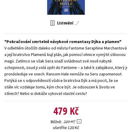
Young adult (SK)
Zahraniční literatura
Zdraví a životní styl
Všechny tituly
Listování
Pokračování smrtelně návykové romantasy Dýka a plamen
V odlehlém útočišti daleko od města Fantome Seraphine Marchantová
a její bratrstvo Plamenů kují plán, jak pomocí ohnice vymýtit stínovou
magii. Zatímco se však Sera snaží ovládnout své nově nabyté
schopnosti, osud ji volá zpět do Fantome – a také k zabijákovi, který ji
pronásleduje ve snech. Ransom Hale nemůže na Seru zapomenout.
Potýká se s odpovědností vůdce bratrstva Dýk a má pocit, že se
stále víc vzdaluje tomu, kým chce být. Je odsouzen k životu ve
stínech? Nebo si dokáže vykovat vlastní cestu?
479 Kč
599 Kč
Běžně
ušetříte 120 Kč