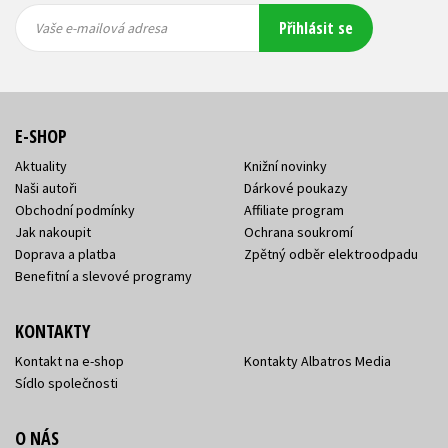
Vaše e-
Vaše e-
Přihlásit se
mailová
mailová
Vaše e-mailová adresa
adresa
adresa
E-SHOP
Aktuality
Knižní novinky
Naši autoři
Dárkové poukazy
Obchodní podmínky
Affiliate program
Jak nakoupit
Ochrana soukromí
Doprava a platba
Zpětný odběr elektroodpadu
Benefitní a slevové programy
KONTAKTY
Kontakt na e-shop
Kontakty Albatros Media
Sídlo společnosti
O NÁS