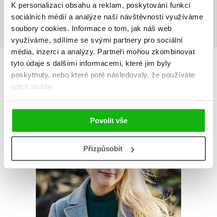
K personalizaci obsahu a reklam, poskytování funkcí
Přihlásit
sociálních médií a analýze naší návštěvnosti využíváme
soubory cookies.
Informace o tom, jak náš web
využíváme, sdílíme se svými partnery pro sociální
média, inzerci a analýzy.
Partneři mohou zkombinovat
AUTOR KNIHY
tyto údaje s dalšími informacemi, které jim byly
poskytnuty, nebo které poté následovaly, že používáte
jejich služby.
Povolit vše
Přizpůsobit