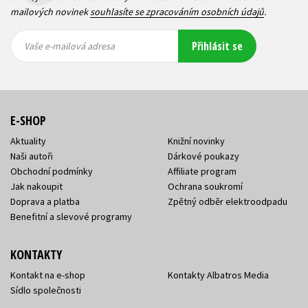
mailových novinek
souhlasíte se zpracováním osobních údajů
.
Vaše e-
Vaše e-
Přihlásit se
mailová
mailová
Vaše e-mailová adresa
adresa
adresa
E-SHOP
Aktuality
Knižní novinky
Naši autoři
Dárkové poukazy
Obchodní podmínky
Affiliate program
Jak nakoupit
Ochrana soukromí
Doprava a platba
Zpětný odběr elektroodpadu
Benefitní a slevové programy
KONTAKTY
Kontakt na e-shop
Kontakty Albatros Media
Sídlo společnosti