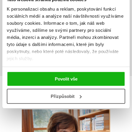
HODNOCENÍ ČTENÁŘŮ
K personalizaci obsahu a reklam, poskytování funkcí
sociálních médií a analýze naší návštěvnosti využíváme
V současné době nejsou vytvořena žádná uživatelská hodnocení.
soubory cookies.
Informace o tom, jak náš web
využíváme, sdílíme se svými partnery pro sociální
Vaše hodnocení
média, inzerci a analýzy.
Partneři mohou zkombinovat
Uživatelskou recenzi mohou vkládat pouze registrovaní uživatelé
tyto údaje s dalšími informacemi, které jim byly
poskytnuty, nebo které poté následovaly, že používáte
Přihlásit
jejich služby.
Povolit vše
AUTOR KNIHY
Přizpůsobit