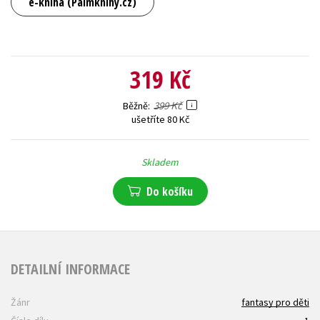
e-kniha (Palmknihy.cz)
319 Kč
399 Kč
Běžně
ušetříte 80 Kč
Skladem
Do košíku
DETAILNÍ INFORMACE
Žánr
fantasy pro děti