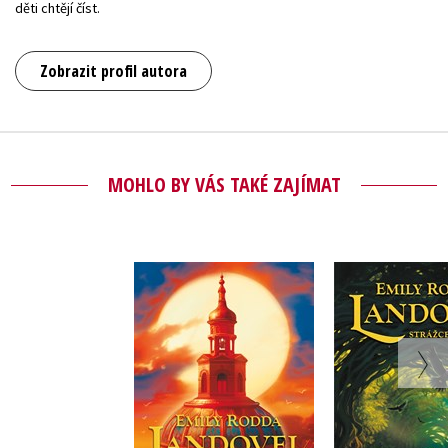
děti chtějí číst.
Zobrazit profil autora
MOHLO BY VÁS TAKÉ ZAJÍMAT
Landovel - Posel
Landovel -
pravdy
tajems
Emily Rodda
Emily R