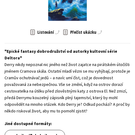
Young adult (SK)
Zahraniční literatura
Zdraví a životní styl
Všechny tituly
Listování
Přečíst ukázku
Epické fantasy dobrodružství od autorky kultovní série
Deltora
Derry nikdy nepoznal nic jiného než život zajatce na pirátském útočišti
jménem Cramova skála. Ostatní mladí vězni se mu vyhýbají, protože je
Cramův ochutnávač jedů – a navíc umí číst, což je dovednost
považovaná za nebezpečnou. Vše se změní, když na ostrov dorazí
cestovatelka na útěku před zlověstnými katy z ostrova El. Než zmizí,
předá Derrymu kouzelný zápisník plný tajemství, který by mohl
odpovědět na mnoho otázek. Kdo Derry je? Odkud pochází? A proč by
někdo riskoval život, aby mu to pomohl zjistit?
Jiné dostupné formáty: