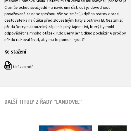
jménem Cramova Skála. Ostatní mladí vězni se mu vyhýbají, protože je
Cramův ochutnávač jedů – a navíc umí číst, což je dovednost
považovaná za nebezpečnou. Vše se změní, když na ostrov dorazí
cestovatelka na útěku před zlověstnými katy z ostrova El. Než zmizí,
předá Derrymu kouzelný zápisník plný tajemství, který by mohl
odpovědět na mnoho otázek. Kdo Derry je? Odkud pochází? A proč by
někdo riskoval život, aby mu to pomohl zjistit?
Ke stažení
Ukázka.pdf
PDF
DALŠÍ TITULY Z ŘADY "LANDOVEL"