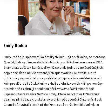
Emily Rodda
Emily Rodda je spisovatelka dětských knih. Její první kniha,
Something
Special
, byla vydána nakladatelstvím Angus & Robertson v roce 1984.
Znamenala začátek kariéry, díky níž se stala jednou z nejúspěšnějších,
nejplodnějších a nejvšestrannějších spisovatelek Austrálie. Od té
doby Emily napsala nebo se podílela na napsání více než devadesáti
knih pro děti. Její dětské knihy sahají od obrázkových knih po romány
pro mládež a zahrnují oceněnou sérii
Rowan of Rin
i mimořádně
úspěšnou fantasy sérii
Deltora
. Emily, která se od roku 1994 věnuje
psaní na plný úvazek, získala rekordních pět ocenění Children's Book
Council of Australia Book of the Year a zdá se, že instinktivně ví, co