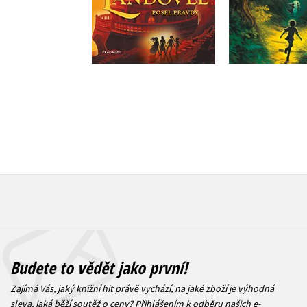
Do košíku
Do košík
319 Kč
319 Kč
399 Kč
3
Budete to vědět jako první!
Zajímá Vás, jaký knižní hit právě vychází, na jaké zboží je výhodná
sleva, jaká běží soutěž o ceny? Přihlášením k odběru našich e-