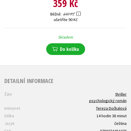
359 Kč
449 Kč
Běžně
ušetříte 90 Kč
Skladem
Do košíku
DETAILNÍ INFORMACE
Žánr
thriller
psychologický román
Interpret
Tereza Dočkalová
Délka
14 hodin 38 minut
Jazyk
čeština