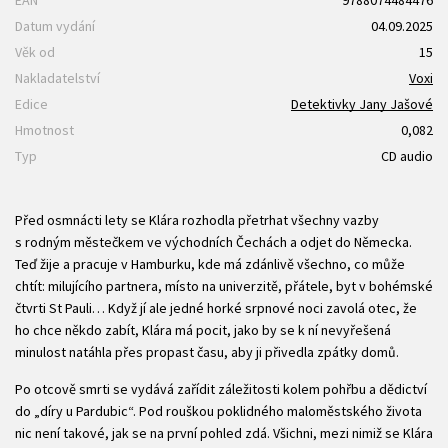
EAN
9788074484476
Datum vydání
04.09.2025
Věk od
15
Nakladatelství
Voxi
Edice
Detektivky Jany Jašové
Hmotnost
0,082
Typ
CD audio
Před osmnácti lety se Klára rozhodla přetrhat všechny vazby
s rodným městečkem ve východních Čechách a odjet do Německa.
Teď žije a pracuje v Hamburku, kde má zdánlivě všechno, co může
chtít: milujícího partnera, místo na univerzitě, přátele, byt v bohémské
čtvrti St Pauli… Když jí ale jedné horké srpnové noci zavolá otec, že
ho chce někdo zabít, Klára má pocit, jako by se k ní nevyřešená
minulost natáhla přes propast času, aby ji přivedla zpátky domů.
Po otcově smrti se vydává zařídit záležitosti kolem pohřbu a dědictví
do „díry u Pardubic“. Pod rouškou poklidného maloměstského života
nic není takové, jak se na první pohled zdá. Všichni, mezi nimiž se Klára