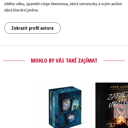
útlého věku, zpaměti cituje Vinnetoua, sbírá verneovky a svým autům
dává literární jména.
Zobrazit profil autora
MOHLO BY VÁS TAKÉ ZAJÍMAT
Zapalte h
3× Jana Jašová - box
(audioknih
Jana Jašová
Jana Ja