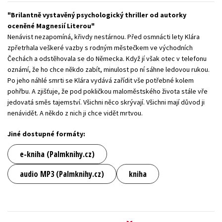
Young adult (SK)
Zahraniční literatura
Zdraví a životní styl
Brilantně vystavěný psychologický thriller od autorky
oceněné Magnesií Literou
Nenávist nezapomíná, křivdy nestárnou. Před osmnácti lety Klára
Všechny tituly
zpřetrhala veškeré vazby s rodným městečkem ve východních
Čechách a odstěhovala se do Německa. Když jí však otec v telefonu
oznámí, že ho chce někdo zabít, minulost po ní sáhne ledovou rukou.
Po jeho náhlé smrti se Klára vydává zařídit vše potřebné kolem
pohřbu. A zjišťuje, že pod pokličkou maloměstského života stále vře
jedovatá směs tajemství. Všichni něco skrývají. Všichni mají důvod ji
nenávidět. A někdo z nich ji chce vidět mrtvou.
Jiné dostupné formáty:
e-kniha (Palmknihy.cz)
audio MP3 (Palmknihy.cz)
kniha