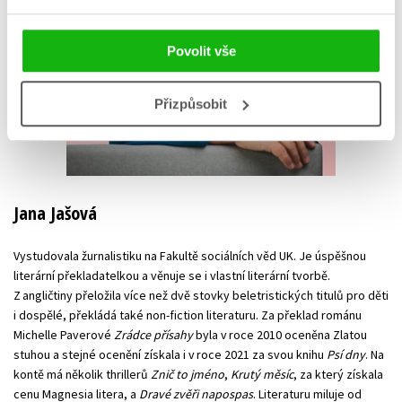
Povolit vše
Přizpůsobit
Jana Jašová
Vystudovala žurnalistiku na Fakultě sociálních věd UK. Je úspěšnou
literární překladatelkou a věnuje se i vlastní literární tvorbě.
Z angličtiny přeložila více než dvě stovky beletristických titulů pro děti
i dospělé, překládá také non-fiction literaturu. Za překlad románu
Michelle Paverové
Zrádce přísahy
byla v roce 2010 oceněna Zlatou
stuhou a stejné ocenění získala i v roce 2021 za svou knihu
Psí dny
. Na
kontě má několik thrillerů
Znič to jméno
,
Krutý měsíc
, za který získala
cenu Magnesia litera, a
Dravé zvěři napospas
. Literaturu miluje od