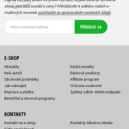
sleva, jaká běží soutěž o ceny? Přihlášením k odběru našich e-
mailových novinek
souhlasíte se zpracováním osobních údajů
.
Vaše e-
Vaše e-
Přihlásit se
mailová
mailová
Vaše e-mailová adresa
adresa
adresa
E-SHOP
Aktuality
Knižní novinky
Naši autoři
Dárkové poukazy
Obchodní podmínky
Affiliate program
Jak nakoupit
Ochrana soukromí
Doprava a platba
Zpětný odběr elektroodpadu
Benefitní a slevové programy
KONTAKTY
Kontakt na e-shop
Kontakty Albatros Media
Sídlo společnosti