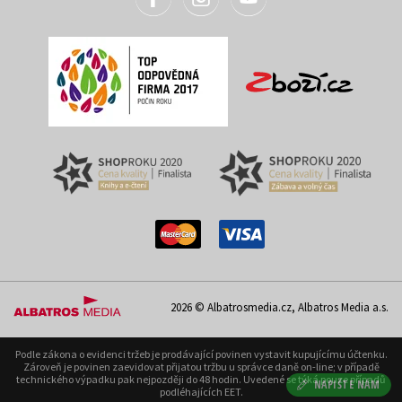
2026 © Albatrosmedia.cz, Albatros Media a.s.
Podle zákona o evidenci tržeb je prodávající povinen vystavit kupujícímu účtenku.
Zároveň je povinen zaevidovat přijatou tržbu u správce daně on-line; v případě
technického výpadku pak nejpozději do 48 hodin. Uvedené se týká pouze případů
NAPIŠTE NÁM
podléhajících EET.