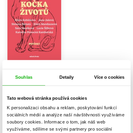
Kolik má kočka životů
Lucie Šilhová
,
Jana Jašová
,
Souhlas
Detaily
Více o cookies
Simona Bohatá
,
Klára Mandausová
,
Klára Kubíčková
,
263 Kč
329 Kč
Sára Saudková
,
Tato webová stránka používá cookies
Karolina Kamberská
Do košíku
K personalizaci obsahu a reklam, poskytování funkcí
sociálních médií a analýze naší návštěvnosti využíváme
soubory cookies.
Informace o tom, jak náš web
využíváme, sdílíme se svými partnery pro sociální