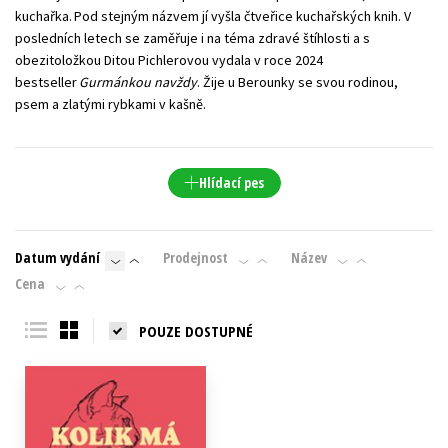
kuchařka. Pod stejným názvem jí vyšla čtveřice kuchařských knih. V
Young adult (SK)
Zahraniční literatura
Zdraví a životní styl
posledních letech se zaměřuje i na téma zdravé štíhlosti a s
obezitoložkou Ditou Pichlerovou vydala v roce 2024
Všechny tituly
bestseller
Gurmánkou navždy
. Žije u Berounky se svou rodinou,
psem a zlatými rybkami v kašně.
Hlídací pes
Datum vydání
Prodejnost
Název
Cena
POUZE DOSTUPNÉ