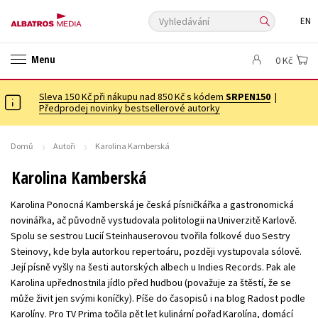
Vyhledávání
EN
ANGLICKÉ KNIHY -20 %
VÝPRODEJ -70 %
KNIHY S DÁRKEM
Menu
0 Kč
ASTERIX S DÁRKEM
🎁DÁRKOVÉ PUBLIKACE
✉️ DÁRKOVÉ POUKAZY
Sleva 150 Kč při nákupu nad 850 Kč s kódem
Auto - moto
Beletrie pro děti
SRPEN150
|
Předprodej novinky bestsellerové autorky
Beletrie pro dospělé
Byznys a ekonomie
Cestování
Dárkové publikace
Dárkové zboží
Digitální fotografie
Domů
Autoři
Karolina Kamberská
Esoterika a duchovní svět
Historie a military
Hobby
Jazyky
Karolina Kamberská
Kalendáře
Kariéra a osobní rozvoj
Komiks
Křížovky
Karolina Ponocná Kamberská je česká písničkářka a gastronomická
Kuchařky
New Adult
Ostatní
Počítače
Poezie
novinářka, ač původně vystudovala politologii na Univerzitě Karlově.
Spolu se sestrou Lucií Steinhauserovou tvořila folkové duo Sestry
Populárně - naučná pro dospělé
Populárně - naučné pro děti
Steinovy, kde byla autorkou repertoáru, později vystupovala sólově.
Předškoláci
Příroda a zahrada
Přírodní vědy
Její písně vyšly na šesti autorských albech u Indies Records. Pak ale
Karolina upřednostnila jídlo před hudbou (považuje za štěstí, že se
Společnost, politika
Technika a věda
Učebnice
může živit jen svými koníčky). Píše do časopisů i na blog Radost podle
Umění a kultura
Výchova a pedagogika
Young adult
Karolíny. Pro TV Prima točila pět let kulinární pořad Karolína, domácí