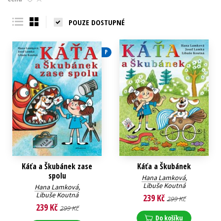
Young adult (SK)
Zahraniční literatura
Zdraví a životní styl
POUZE DOSTUPNÉ
Všechny tituly
P
Káťa a Škubánek zase
Káťa a Škubánek
spolu
Hana Lamková
,
Libuše Koutná
Hana Lamková
,
Libuše Koutná
239 Kč
299 Kč
239 Kč
299 Kč
Do košíku