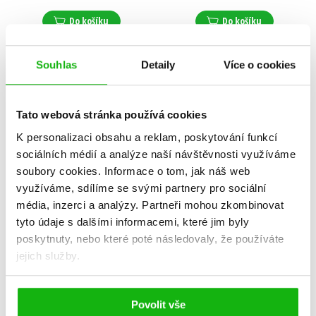
Do košíku
Do košíku
Souhlas
Detaily
Více o cookies
Tato webová stránka používá cookies
K personalizaci obsahu a reklam, poskytování funkcí
sociálních médií a analýze naší návštěvnosti využíváme
soubory cookies.
Informace o tom, jak náš web
využíváme, sdílíme se svými partnery pro sociální
média, inzerci a analýzy.
Partneři mohou zkombinovat
tyto údaje s dalšími informacemi, které jim byly
poskytnuty, nebo které poté následovaly, že používáte
Sladké sny, hezky spi
jejich služby.
Jaromír Kincl
,
Hana Lamková
,
Josef Lamka
,
Libuše Koutná
,
319 Kč
399 Kč
Rudolf Čechura
,
Jiří Munk
,
Povolit vše
Alena Munková
,