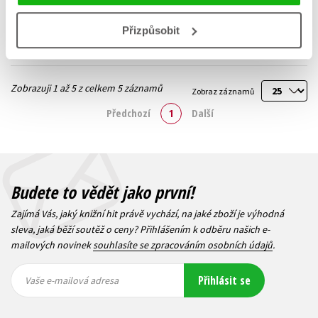
Jaroslav Pacovský
,
Do košíku
Pavel Sýkora
,
Jiří Šebánek
,
Přizpůsobit
Ljuba Štíplová
,
Josef Čapek
,
Dagmar Spanlangová
,
Pavel Teisinger
,
Daniela Fischerová
,
Zobrazuji 1 až 5 z celkem 5 záznamů
Pavel Brycz
,
Pavel Šrut
,
Zobraz záznamů
Josef Kolář
,
Kolektiv
,
Václav Čtvrtek
Předchozí
1
Další
Budete to vědět jako první!
Zajímá Vás, jaký knižní hit právě vychází, na jaké zboží je výhodná
sleva, jaká běží soutěž o ceny? Přihlášením k odběru našich e-
mailových novinek
souhlasíte se zpracováním osobních údajů
.
Vaše e-
Vaše e-
Přihlásit se
mailová
mailová
Vaše e-mailová adresa
adresa
adresa