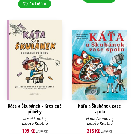
Do košíku
Káťa a Škubánek - Kreslené
Káťa a Škubánek zase
příběhy
spolu
Josef Lamka
,
Hana Lamková
,
Libuše Koutná
Libuše Koutná
199 Kč
215 Kč
249 Kč
269 Kč