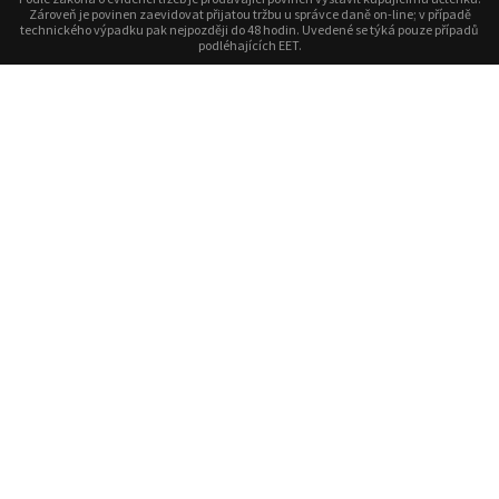
Zároveň je povinen zaevidovat přijatou tržbu u správce daně on-line; v případě
technického výpadku pak nejpozději do 48 hodin. Uvedené se týká pouze případů
podléhajících EET.