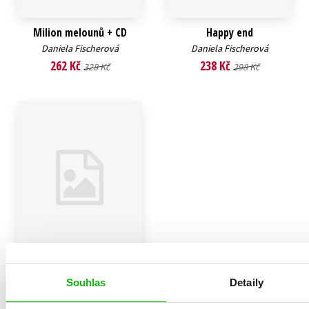
Milion melounů + CD
Happy end
Daniela Fischerová
Daniela Fischerová
262 Kč
238 Kč
328 Kč
298 Kč
Souhlas
Detaily
Duhová jiskra (audiokniha)