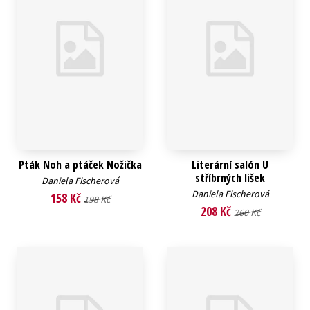
Pták Noh a ptáček Nožička
Literární salón U
stříbrných lišek
Daniela Fischerová
Daniela Fischerová
158 Kč
198 Kč
208 Kč
260 Kč