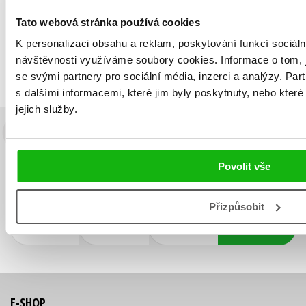
Daniela Fischerová
183 Kč
229 Kč
Tato webová stránka používá cookies
K personalizaci obsahu a reklam, poskytování funkcí sociáln
návštěvnosti využíváme soubory cookies.
Informace o tom,
se svými partnery pro sociální média, inzerci a analýzy.
Part
s dalšími informacemi, které jim byly poskytnuty, nebo které
jejich služby.
Budete to vědět jako první!
Zajímá Vás, jaký knižní hit právě vychází, na jaké zboží je výhodná
Povolit vše
sleva, jaká běží soutěž o ceny? Přihlášením k odběru našich e-
mailových novinek
souhlasíte se zpracováním osobních údajů
.
Přizpůsobit
Přihlásit se
E-SHOP