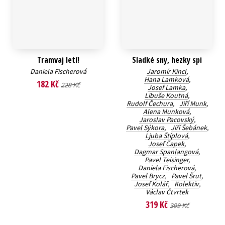
Tramvaj letí!
Sladké sny, hezky spi
Daniela Fischerová
Jaromír Kincl
,
Hana Lamková
,
182 Kč
228 Kč
Josef Lamka
,
Libuše Koutná
,
Rudolf Čechura
,
Jiří Munk
,
Alena Munková
,
Jaroslav Pacovský
,
Pavel Sýkora
,
Jiří Šebánek
,
Ljuba Štíplová
,
Josef Čapek
,
Dagmar Spanlangová
,
Pavel Teisinger
,
Daniela Fischerová
,
Pavel Brycz
,
Pavel Šrut
,
Josef Kolář
,
Kolektiv
,
Václav Čtvrtek
319 Kč
399 Kč