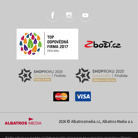
2026 © Albatrosmedia.cz, Albatros Media a.s.
Podle zákona o evidenci tržeb je prodávající povinen vystavit kupujícímu účtenku.