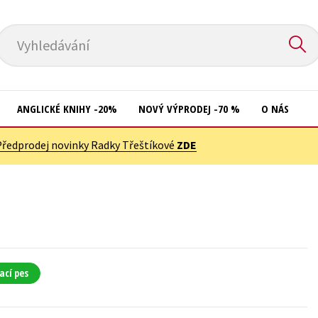
Vyhledávání
ANGLICKÉ KNIHY -20%
NOVÝ VÝPRODEJ -70 %
O NÁS
Předprodej novinky Radky Třeštíkové
ZDE
Přírodní vědy
Křížovky
Společnost, politika
Kuchařky
Technika a věda
New Adult
Učebnice
Ostatní
Umění a kultura
Počítače
ací pes
Výchova a pedagogika
Poezie
Young adult