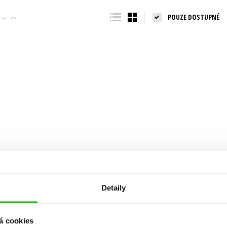
Populárně - naučná pro dospělé
POUZE DOSTUPNÉ
Young adult (SK)
Populárně - naučné pro děti
Zahraniční literatura
Předškoláci
Zdraví a životní styl
Příroda a zahrada
šechny tituly
Detaily
á cookies