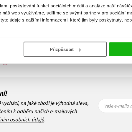
klam, poskytování funkcí sociálních médií a analýze naší návšt
k náš web využíváme, sdílíme se svými partnery pro sociální méd
yto údaje s dalšími informacemi, které jim byly poskytnuty, neb
Přizpůsobit
Zobraz záznamů
1
Další
ní!
Vaše e-
Vaše e-
ě vychází, na jaké zboží je výhodná sleva,
mailová
mailová
Vaše e-mailov
adresa
adresa
ášením k odběru našich e-mailových
áním osobních údajů
.