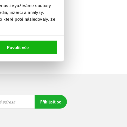
ěvnosti využíváme soubory
ia, inzerci a analýzy.
o které poté následovaly, že
Povolit vše
Přihlásit se
á adresa