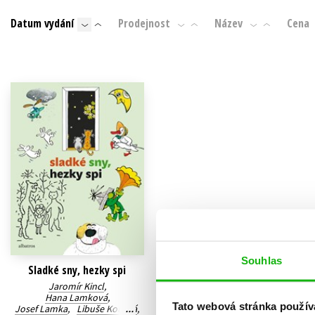
Auto - moto
Datum vydání
Prodejnost
Název
Cena
Jazyky
Beletrie pro děti
Kalendáře
Beletrie pro dospělé
Kariéra a osobní rozvoj
Byznys a ekonomie
Komiks
V
Souhlas
Sladké sny, hezky spi
Jaromír Kincl
,
Hana Lamková
,
Tato webová stránka použív
Josef Lamka
,
Libuše Koutná
,