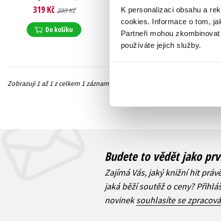
Rudolf Čechura
,
Jiří Munk
,
319 Kč
K personalizaci obsahu a re
399 Kč
Alena Munková
,
Jaroslav Pacovský
,
cookies.
Informace o tom, ja
Pavel Sýkora
,
Jiří Šebánek
,
Do košíku
Partneři mohou zkombinovat t
Ljuba Štíplová
,
Josef Čapek
,
Dagmar Spanlangová
,
používáte jejich služby.
Pavel Teisinger
,
Daniela Fischerová
,
Pavel Brycz
,
Pavel Šrut
,
Josef Kolář
,
Kolektiv
,
Václav Čtvrtek
Zobrazuji 1 až 1 z celkem 1 záznamů
Předchozí
Budete to vědět jako prv
Zajímá Vás, jaký knižní hit práv
jaká běží soutěž o ceny? Přihl
novinek
souhlasíte se zpracov