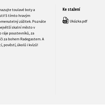
Ke stažení
nazujte toulavé boty a
asti! S tímto hravým
Ukázka.pdf
omenutelný zážitek. Poznáte
PDF
ejvětší skalní město v
o ráje poustevníků, za
či za bohem Radegastem. A
 pověstí, úkolů i kvízů!