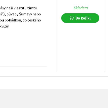
Skladem
sy naší vlasti! S tímto
tířů, půvaby Šumavy nebo
Do košíku
ělou pohádkou, do českého
kvízů!
279
Kč
s DPH