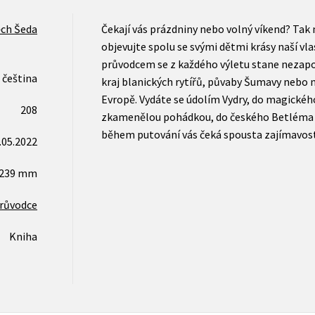
ěch Šeda
Čekají vás prázdniny nebo volný víkend? Tak 
objevujte spolu se svými dětmi krásy naší vl
průvodcem se z každého výletu stane nezap
čeština
kraj blanických rytířů, půvaby Šumavy nebo n
Evropě. Vydáte se údolím Vydry, do magickéh
208
zkamenělou pohádkou, do českého Betléma 
během putování vás čeká spousta zajímavostí,
.05.2022
x239 mm
růvodce
Kniha