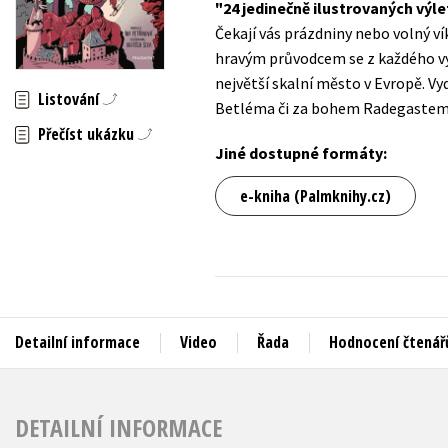
24 jedinečně ilustrovaných vý
Auto - moto
Čekají vás prázdniny nebo volný ví
Jazyky
Beletrie pro děti
hravým průvodcem se z každého vý
Kalendáře
největší skalní město v Evropě. V
Beletrie pro dospělé
Listování
Betléma či za bohem Radegastem. A
Kariéra a osobní rozvoj
Byznys a ekonomie
Přečíst ukázku
Komiks
Jiné dostupné formáty:
e-kniha (Palmknihy.cz)
V
Detailní informace
Video
Řada
Hodnocení čtenář
DETAILNÍ INFORMACE