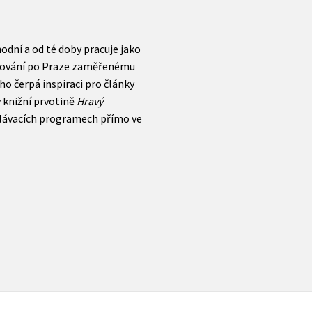
odní a od té doby pracuje jako
dcování po Praze zaměřenému
ho čerpá inspiraci pro články
v knižní prvotině
Hravý
dělávacích programech přímo ve