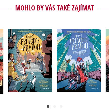
MOHLO BY VÁS TAKÉ ZAJÍMAT
o
Hravý průvodce Prahou
Hravý průvodce Prahou
h
- Královská cesta
Iva Petřinová
Iva Petřinová
Do košíku
Do košíku
295 Kč
369 Kč
295 Kč
369 Kč