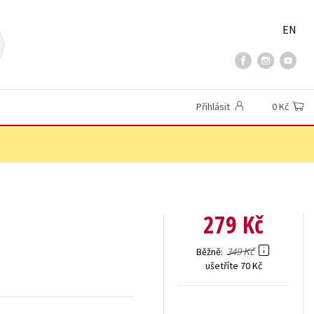
EN
Přihlásit
0 Kč
279 Kč
349 Kč
Běžně
ušetříte 70 Kč