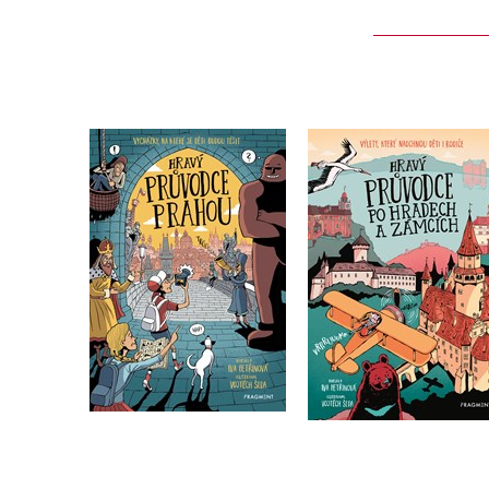
Hravý průvodce p
Hravý průvodce Prahou
hradech a zámcíc
Iva Petřinová
Iva Petřinová
Do košíku
Do košíku
319 Kč
399 Kč
319 Kč
399 Kč