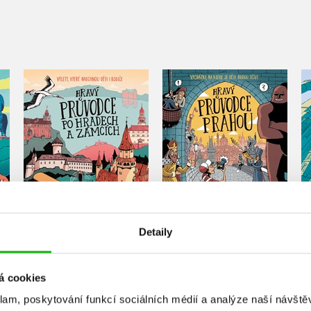
Hravý průvodce po
em
Hravý průvodce Prahou
hradech a zámcích
Iva Petřinová
Iva Petřinová
Do košíku
Do košíku
295 Kč
369 Kč
Detaily
319 Kč
399 Kč
á cookies
klam, poskytování funkcí sociálních médií a analýze naší návšt