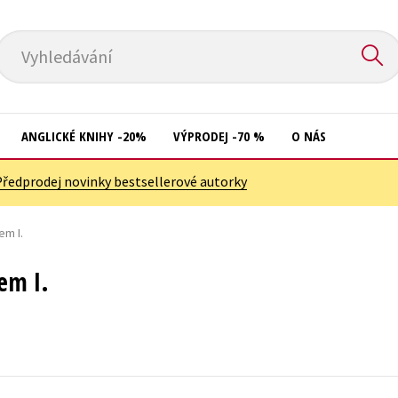
Vyhledávání
ANGLICKÉ KNIHY -20%
VÝPRODEJ -70 %
O NÁS
Předprodej novinky bestsellerové autorky
Přírodní vědy
Křížovky
Společnost, politika
m I.
Kuchařky
Technika a věda
New Adult
em I.
Učebnice
Ostatní
Umění a kultura
Počítače
Výchova a pedagogika
Poezie
Young adult