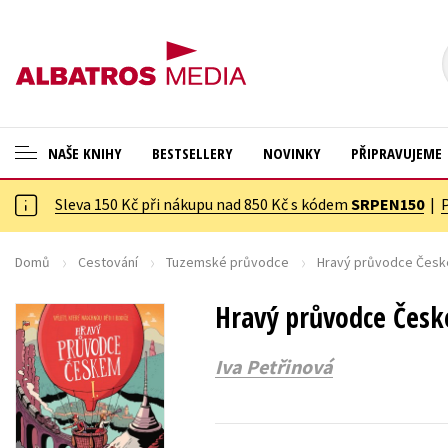
NAŠE KNIHY
BESTSELLERY
NOVINKY
PŘIPRAVUJEME
Sleva 150 Kč při nákupu nad 850 Kč s kódem
SRPEN150
|
ANGLICKÉ KNIHY -20 %
Cestování
VÝPRODEJ -70 %
Dárkové publikace
Domů
Cestování
Tuzemské průvodce
Hravý průvodce Česke
KNIHY S DÁRKEM
Dárkové zboží
Hravý průvodce Česk
ASTERIX S DÁRKEM
Digitální fotografie
Iva Petřinová
🎁DÁRKOVÉ PUBLIKACE
Esoterika a duchovní svět
✉️ DÁRKOVÉ POUKAZY
Historie a military
Hobby