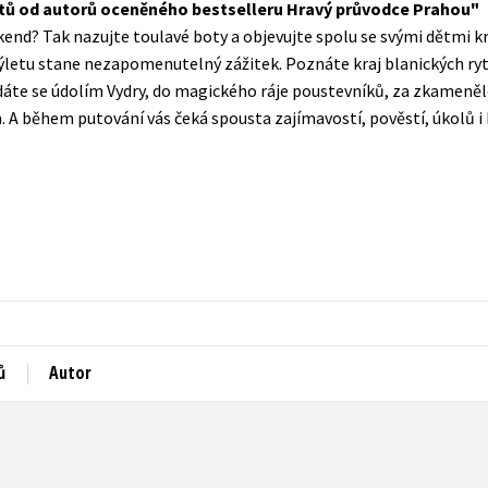
letů od autorů oceněného bestselleru Hravý průvodce Prahou
Populárně - naučná pro dospělé
kend? Tak nazujte toulavé boty a objevujte spolu se svými dětmi krá
Young adult (SK)
Populárně - naučné pro děti
letu stane nezapomenutelný zážitek. Poznáte kraj blanických ry
Zahraniční literatura
ydáte se údolím Vydry, do magického ráje poustevníků, za zkamen
Předškoláci
 během putování vás čeká spousta zajímavostí, pověstí, úkolů i 
Zdraví a životní styl
Příroda a zahrada
šechny tituly
ů
Autor