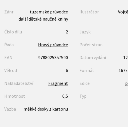
Žánr
tuzemské průvodce
Ilustrátor
Vojt
další dětské naučné knihy
Číslo dílu
2
Jazyk
Řada
Hravý průvodce
Počet stran
EAN
9788025357590
Datum vydání
12
Věk od
6
Formát
167
Nakladatelství
Fragment
Edice
p
Hmotnost
0,5
Typ
Vazba
měkké desky z kartonu