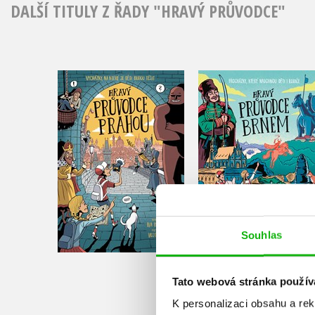
DALŠÍ TITULY Z ŘADY "HRAVÝ PRŮVODCE"
Hravý průvodce Brn
Hravý průvodce Prahou
Eva Obůrková
Iva Petřinová
Do košíku
Do košíku
319 Kč
399 Kč
319 Kč
Souhlas
399 Kč
Tato webová stránka použív
K personalizaci obsahu a re