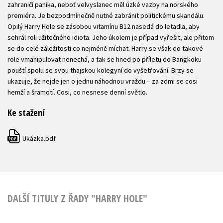
zahraničí panika, neboť velvyslanec měl úzké vazby na norského
premiéra. Je bezpodmínečně nutné zabránit politickému skandálu.
Opilý Harry Hole se zásobou vitamínu B12 nasedá do letadla, aby
sehrál roli užitečného idiota. Jeho úkolem je případ vyřešit, ale přitom
se do celé záležitosti co nejméně míchat. Harry se však do takové
role vmanipulovat nenechá, a tak se hned po příletu do Bangkoku
pouští spolu se svou thajskou kolegyní do vyšetřování. Brzy se
ukazuje, že nejde jen o jednu náhodnou vraždu – za zdmi se cosi
hemží a šramotí. Cosi, co nesnese denní světlo.
Ke stažení
Ukázka.pdf
PDF
DALŠÍ TITULY Z ŘADY "HARRY HOLE"