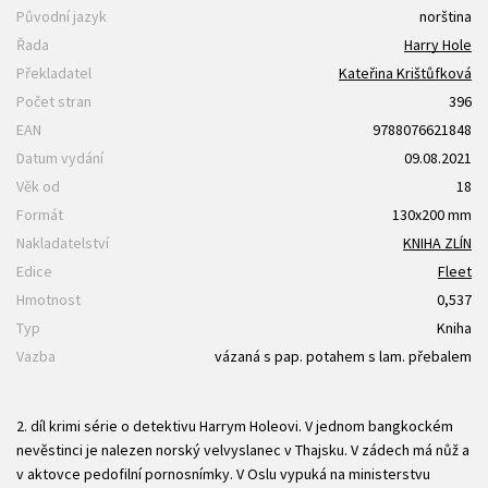
Původní jazyk
norština
Řada
Harry Hole
Překladatel
Kateřina Krištůfková
Počet stran
396
EAN
9788076621848
Datum vydání
09.08.2021
Věk od
18
Formát
130x200 mm
Nakladatelství
KNIHA ZLÍN
Edice
Fleet
Hmotnost
0,537
Typ
Kniha
Vazba
vázaná s pap. potahem s lam. přebalem
2. díl krimi série o detektivu Harrym Holeovi. V jednom bangkockém
nevěstinci je nalezen norský velvyslanec v Thajsku. V zádech má nůž a
v aktovce pedofilní pornosnímky. V Oslu vypuká na ministerstvu