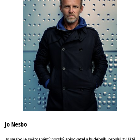
Jo Nesbo
Jo Nesbo je světoznámý norský spisovatel a hudebník, proslul zvláště