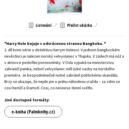
Young adult (SK)
Zahraniční literatura
Zdraví a životní styl
Všechny tituly
Listování
Přečíst ukázku
Harry Hole bojuje s odvrácenou stranou Bangkoku.
2. díl krimi série o detektivu Harrym Holeovi. V jednom bangkockém
nevěstinci je nalezen norský velvyslanec v Thajsku. V zádech má nůž a
v aktovce pedofilní pornosnímky. V Oslu vypuká na ministerstvu
zahraničí panika, neboť velvyslanec měl úzké vazby na norského
premiéra. Je bezpodmínečně nutné zabránit politickému skandálu.
Brzy se ukazuje, že nejde jen o jednu náhodnou vraždu – za zdmi se
cosi hemží a šramotí. Cosi, co nesnese denní světlo.
Jiné dostupné formáty:
e-kniha (Palmknihy.cz)