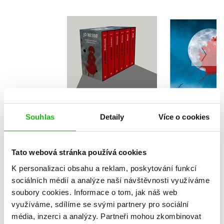
Harry Hole box 7-12
Zatm
Jo Nesbo
Jo Ne
Souhlas
Detaily
Více o cookies
Do košíku
Do košík
1 999 Kč
439 Kč
2 499 Kč
5
Tato webová stránka používá cookies
K personalizaci obsahu a reklam, poskytování funkcí
sociálních médií a analýze naší návštěvnosti využíváme
soubory cookies.
Informace o tom, jak náš web
využíváme, sdílíme se svými partnery pro sociální
média, inzerci a analýzy.
Partneři mohou zkombinovat