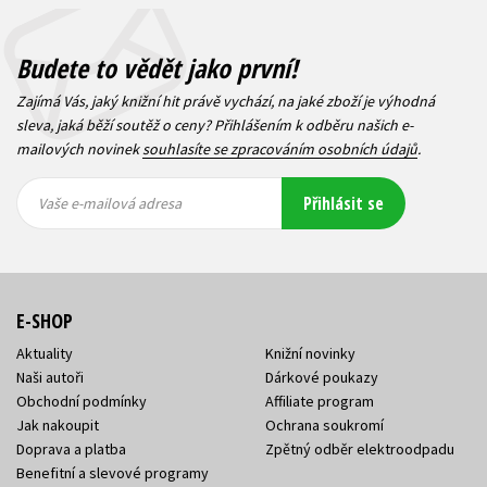
Budete to vědět jako první!
Zajímá Vás, jaký knižní hit právě vychází, na jaké zboží je výhodná
sleva, jaká běží soutěž o ceny? Přihlášením k odběru našich e-
mailových novinek
souhlasíte se zpracováním osobních údajů
.
Vaše e-
Vaše e-
Přihlásit se
mailová
mailová
Vaše e-mailová adresa
adresa
adresa
E-SHOP
Aktuality
Knižní novinky
Naši autoři
Dárkové poukazy
Obchodní podmínky
Affiliate program
Jak nakoupit
Ochrana soukromí
Doprava a platba
Zpětný odběr elektroodpadu
Benefitní a slevové programy