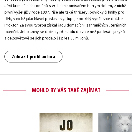
sérií kriminálních románů s vrchním komisařem Harrym Holem, z nichž
první vyšel již v roce 1997. Píše ale také thrillery, povídky či knihy pro
děti, v nichž jako hlavní postava vystupuje potrhlý vynálezce doktor
Proktor. Za svou tvorbu získal řadu domácích i zahraničních literárních
ocenění. Jeho knihy se dočkaly překladu do více než padesáti jazyků
a celosvětově se jich prodalo již přes 55 milionů.
Zobrazit profil autora
MOHLO BY VÁS TAKÉ ZAJÍMAT
Osamělý
Království
(audiok