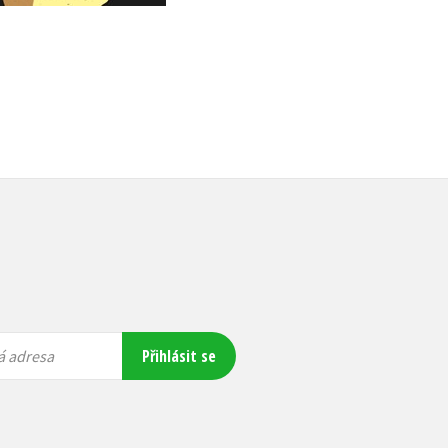
Přihlásit se
á adresa