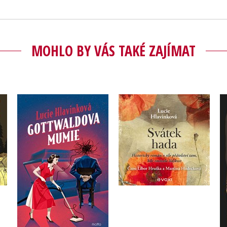
MOHLO BY VÁS TAKÉ ZAJÍMAT
ha
Svátek hada
Gottwaldova mumie
(audiokniha)
Lucie Hlavinková
Lucie Hlavinková
Do košíku
Do košíku
319 Kč
399 Kč
359 Kč
449 Kč