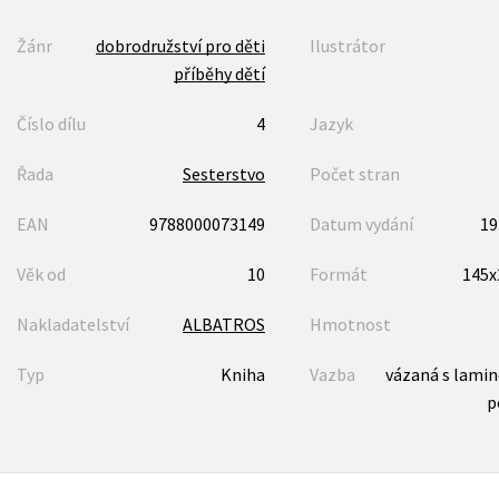
Žánr
dobrodružství pro děti
Ilustrátor
příběhy dětí
Číslo dílu
4
Jazyk
Řada
Sesterstvo
Počet stran
EAN
9788000073149
Datum vydání
19
Věk od
10
Formát
145
Nakladatelství
ALBATROS
Hmotnost
Typ
Kniha
Vazba
vázaná s lami
p