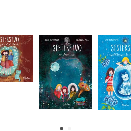
stvo a kouzelná
Sesters
Sesterstvo ve Snové
čka Fabiola
nejoblíbenějš
říši
audiokniha)
svět
Lucie Hlavinková
cie Hlavinková
Lucie Hlav
Do košíku
Do košíku
Do košík
239 Kč
39 Kč
239 Kč
299 Kč
299 Kč
2