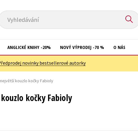
Vyhledávání
ANGLICKÉ KNIHY -20%
NOVÝ VÝPRODEJ -70 %
O NÁS
Předprodej novinky bestsellerové autorky
Přírodní vědy
Křížovky
Společnost, politika
největší kouzlo kočky Fabioly
Kuchařky
Technika a věda
New Adult
 kouzlo kočky Fabioly
Učebnice
Ostatní
Umění a kultura
Počítače
Výchova a pedagogika
Poezie
Young adult