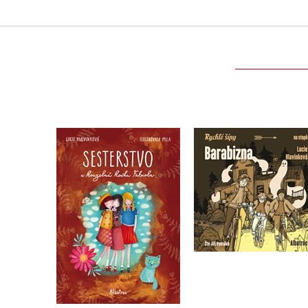
Barabizna (audiokni
Sesterstvo a kouzelná
na CD)
kočka Fabiola
,
Lucie Hlavinková
Lucie Hlavinková
Jaroslav Foglar
Do košíku
Do košíku
263 Kč
329 Kč
319 Kč
399 Kč