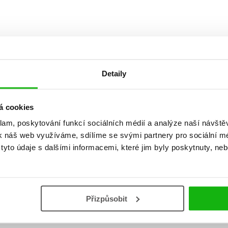
Detaily
á cookies
Vaše hodnocení
klam, poskytování funkcí sociálních médií a analýze naší návšt
Uživatelskou recenzi mohou vkládat pouze registrovaní uživat
k náš web využíváme, sdílíme se svými partnery pro sociální méd
yto údaje s dalšími informacemi, které jim byly poskytnuty, neb
Přihlásit
Přizpůsobit
AUTOR KNIHY