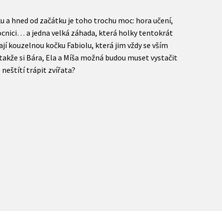
u a hned od začátku je toho trochu moc: hora učení,
mocnici… a jedna velká záhada, která holky tentokrát
í kouzelnou kočku Fabiolu, která jim vždy se vším
akže si Bára, Ela a Míša možná budou muset vystačit
neštítí trápit zvířata?