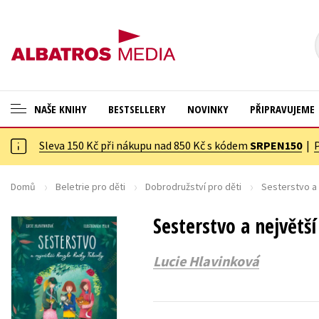
NAŠE KNIHY
BESTSELLERY
NOVINKY
PŘIPRAVUJEME
Sleva 150 Kč při nákupu nad 850 Kč s kódem
SRPEN150
|
ANGLICKÉ KNIHY -20 %
Cestování
NOVÝ VÝPRODEJ -70 %
Dárkové publikace
Domů
Beletrie pro děti
Dobrodružství pro děti
Sesterstvo a 
KNIHY S DÁRKEM
Dárkové zboží
Sesterstvo a největší
ASTERIX S DÁRKEM
Digitální fotografie
Lucie Hlavinková
🎁DÁRKOVÉ PUBLIKACE
Esoterika a duchovní svět
✉️ DÁRKOVÉ POUKAZY
Historie a military
Hobby