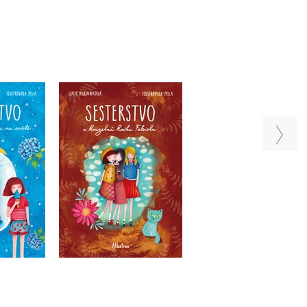
tvo a
Sesterstvo a kouzelná
Sesterstvo a síla m
í barva na
kočka Fabiola
ě
Lucie Hlavinková
Lucie Hlavinková
inková
Do košíku
Do košíku
u
239 Kč
239 Kč
299 Kč
299 Kč
99 Kč