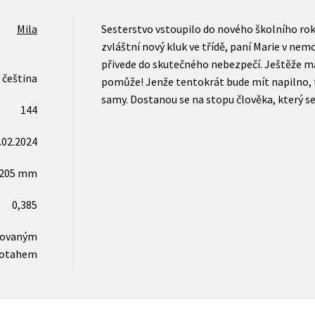
Mila
Sesterstvo vstoupilo do nového školního rok
zvláštní nový kluk ve třídě, paní Marie v ne
přivede do skutečného nebezpečí. Ještěže maj
čeština
pomůže! Jenže tentokrát bude mít napilno, t
samy. Dostanou se na stopu člověka, který se 
144
.02.2024
x205 mm
0,385
novaným
otahem