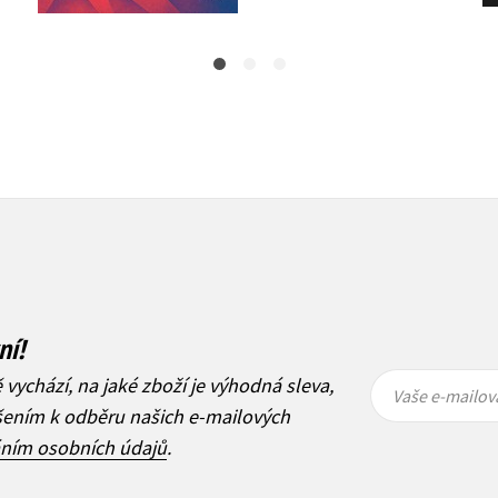
ní!
Vaše e-
Vaše e-
ě vychází, na jaké zboží je výhodná sleva,
mailová
mailová
Vaše e-mailov
adresa
adresa
ášením k odběru našich e-mailových
áním osobních údajů
.