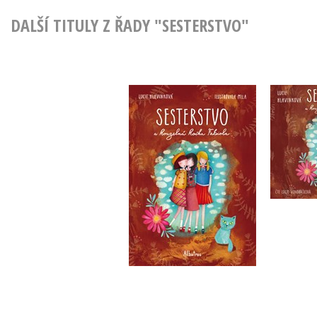
DALŠÍ TITULY Z ŘADY "SESTERSTVO"
Sester
Sesterstvo a kouzelná
ko
kočka Fabiola
(
Lucie Hlavinková
Lu
Do košíku
263 Kč
329 Kč
2