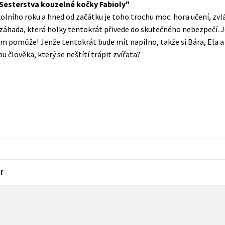
 Sesterstva kouzelné kočky Fabioly
Populárně - naučná pro dospělé
lního roku a hned od začátku je toho trochu moc: hora učení, zvláš
Young adult (SK)
Populárně - naučné pro děti
záhada, která holky tentokrát přivede do skutečného nebezpečí. 
Zahraniční literatura
vším pomůže! Jenže tentokrát bude mít napilno, takže si Bára, El
Předškoláci
u člověka, který se neštítí trápit zvířata?
Zdraví a životní styl
Příroda a zahrada
šechny tituly
r