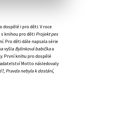
 dospělé i pro děti. V roce
s s knihou pro děti
Projekt pes
í. Pro děti dále napsala série
ka vyšla
Bylinková babička
a
y. První knihu pro dospělé
ladatelství Motto následovaly
é?
,
Pravda nebyla k dostání
,