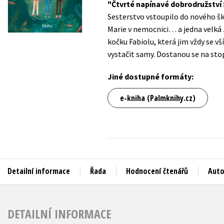
Čtvrté napínavé dobrodružství
Auto - moto
Sesterstvo vstoupilo do nového ško
Jazyky
Beletrie pro děti
Marie v nemocnici… a jedna velká 
Kalendáře
kočku Fabiolu, která jim vždy se 
Beletrie pro dospělé
vystačit samy. Dostanou se na stop
Kariéra a osobní rozvoj
Byznys a ekonomie
Komiks
Jiné dostupné formáty:
e-kniha (Palmknihy.cz)
V
Detailní informace
Řada
Hodnocení čtenářů
Auto
DETAILNÍ INFORMACE