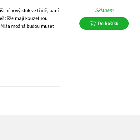
Skladem
tní nový kluk ve třídě, paní
Ještěže mají kouzelnou
Do košíku
a a Míša možná budou muset
239
Kč
s DPH