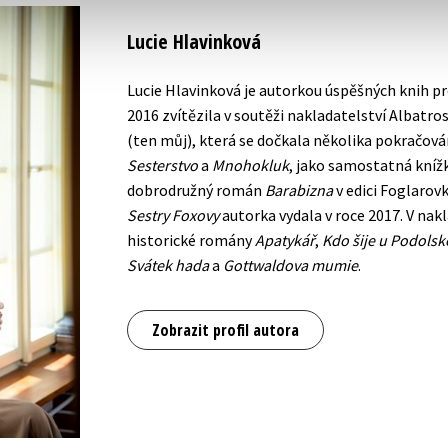
Lucie Hlavinková
Lucie Hlavinková je autorkou úspěšných knih pro
2016 zvítězila v soutěži nakladatelství Albatro
(ten můj), která se dočkala několika pokračován
Sesterstvo
a
Mnohokluk
, jako samostatná kníž
dobrodružný román
Barabizna
v edici Foglarovk
Sestry Foxovy
autorka vydala v roce 2017. V nak
historické romány
Apatykář
,
Kdo šije u Podolsk
Svátek hada
a
Gottwaldova mumie
.
Zobrazit profil autora