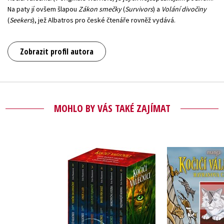
Na paty jí ovšem šlapou
Zákon smečky
(
Survivors
) a
Volání divočiny
(
Seekers
), jež Albatros pro české čtenáře rovněž vydává.
Zobrazit profil autora
MOHLO BY VÁS TAKÉ ZAJÍMAT
Kočičí vál
Kočičí válečníci: BOX
Havranova c
1-6
- Klan v
Erin Hunt
Erin Hunterová