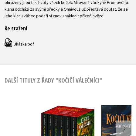
ohroženy jsou tak životy všech koček. Milovaná vůdkyně Hromového
klanu odchází za svými předky a Ohnivous už přestává doufat, že se
jeho klanu vůbec podaří si znovu naklonit přízeň hvězd.
Ke stažení
Ukázka.pdf
PDF
DALŠÍ TITULY Z ŘADY "KOČIČÍ VÁLEČNÍCI"
Kočičí váleč
Kočičí válečníci: BOX
Nejtemnějš
1-6
Erin Hunt
Erin Hunterová