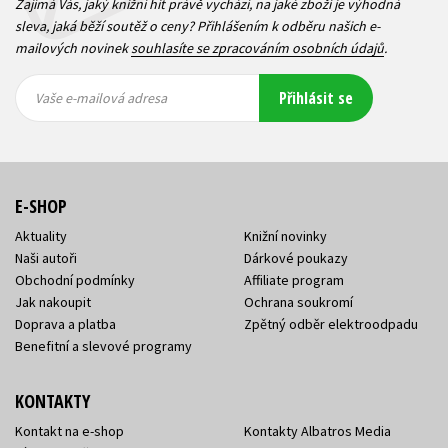
Zajímá Vás, jaký knižní hit právě vychází, na jaké zboží je výhodná
sleva, jaká běží soutěž o ceny? Přihlášením k odběru našich e-
mailových novinek
souhlasíte se zpracováním osobních údajů
.
Vaše e-
Vaše e-
Přihlásit se
mailová
mailová
Vaše e-mailová adresa
adresa
adresa
E-SHOP
Aktuality
Knižní novinky
Naši autoři
Dárkové poukazy
Obchodní podmínky
Affiliate program
Jak nakoupit
Ochrana soukromí
Doprava a platba
Zpětný odběr elektroodpadu
Benefitní a slevové programy
KONTAKTY
Kontakt na e-shop
Kontakty Albatros Media