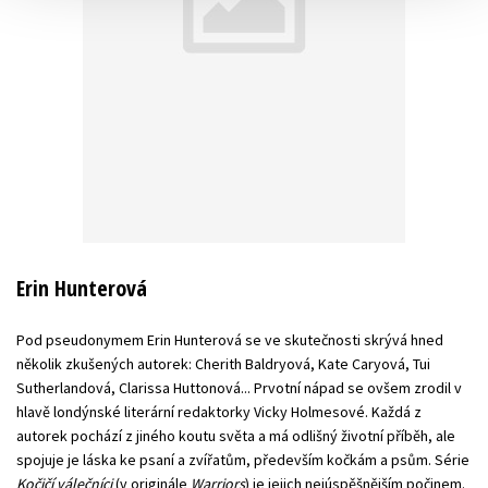
Erin Hunterová
Pod pseudonymem Erin Hunterová se ve skutečnosti skrývá hned
několik zkušených autorek: Cherith Baldryová, Kate Caryová, Tui
Sutherlandová, Clarissa Huttonová... Prvotní nápad se ovšem zrodil v
hlavě londýnské literární redaktorky Vicky Holmesové. Každá z
autorek pochází z jiného koutu světa a má odlišný životní příběh, ale
spojuje je láska ke psaní a zvířatům, především kočkám a psům. Série
Kočičí válečníci
(v originále
Warriors
) je jejich nejúspěšnějším počinem.