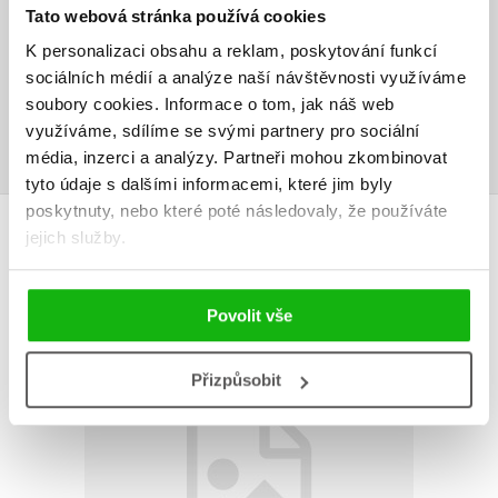
Tato webová stránka používá cookies
Vaše hodnocení
K personalizaci obsahu a reklam, poskytování funkcí
Uživatelskou recenzi mohou vkládat pouze registrovaní uživatelé
sociálních médií a analýze naší návštěvnosti využíváme
soubory cookies.
Informace o tom, jak náš web
Přihlásit
využíváme, sdílíme se svými partnery pro sociální
média, inzerci a analýzy.
Partneři mohou zkombinovat
tyto údaje s dalšími informacemi, které jim byly
poskytnuty, nebo které poté následovaly, že používáte
AUTOR KNIHY
jejich služby.
Povolit vše
Přizpůsobit