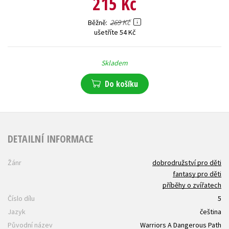
215 Kč
269 Kč
Běžně
ušetříte 54 Kč
Skladem
Do košíku
DETAILNÍ INFORMACE
Žánr
dobrodružství pro děti
fantasy pro děti
příběhy o zvířatech
Číslo dílu
5
Jazyk
čeština
Původní název
Warriors A Dangerous Path