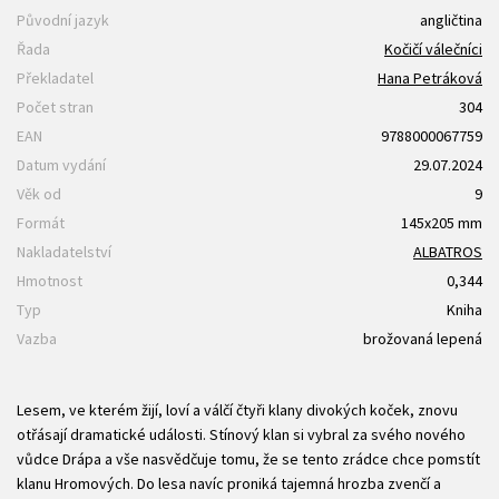
Původní jazyk
angličtina
Řada
Kočičí válečníci
Překladatel
Hana Petráková
Počet stran
304
EAN
9788000067759
Datum vydání
29.07.2024
Věk od
9
Formát
145x205 mm
Nakladatelství
ALBATROS
Hmotnost
0,344
Typ
Kniha
Vazba
brožovaná lepená
Lesem, ve kterém žijí, loví a válčí čtyři klany divokých koček, znovu
otřásají dramatické události. Stínový klan si vybral za svého nového
vůdce Drápa a vše nasvědčuje tomu, že se tento zrádce chce pomstít
klanu Hromových. Do lesa navíc proniká tajemná hrozba zvenčí a