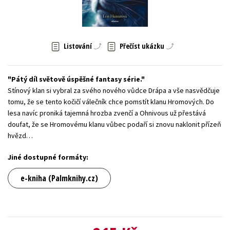
Young adult (SK)
Zahraniční literatura
Zdraví a životní styl
Všechny tituly
Listování
Přečíst ukázku
Pátý díl světově úspěšné fantasy série.
Stínový klan si vybral za svého nového vůdce Drápa a vše nasvědčuje
tomu, že se tento kočičí válečník chce pomstít klanu Hromových. Do
lesa navíc proniká tajemná hrozba zvenčí a Ohnivous už přestává
doufat, že se Hromovému klanu vůbec podaří si znovu naklonit přízeň
hvězd…
Jiné dostupné formáty:
e-kniha (Palmknihy.cz)