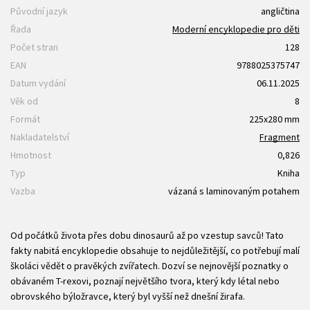
Původní jazyk
angličtina
Řada
Moderní encyklopedie pro děti
Počet stran
128
EAN
9788025375747
Datum vydání
06.11.2025
Věk od
8
Formát
225x280 mm
Nakladatelství
Fragment
Hmotnost
0,826
Typ
Kniha
Vazba
vázaná s laminovaným potahem
Od počátků života přes dobu dinosaurů až po vzestup savců! Tato
fakty nabitá encyklopedie obsahuje to nejdůležitější, co potřebují malí
školáci vědět o pravěkých zvířatech. Dozví se nejnovější poznatky o
obávaném T-rexovi, poznají největšího tvora, který kdy létal nebo
obrovského býložravce, který byl vyšší než dnešní žirafa.