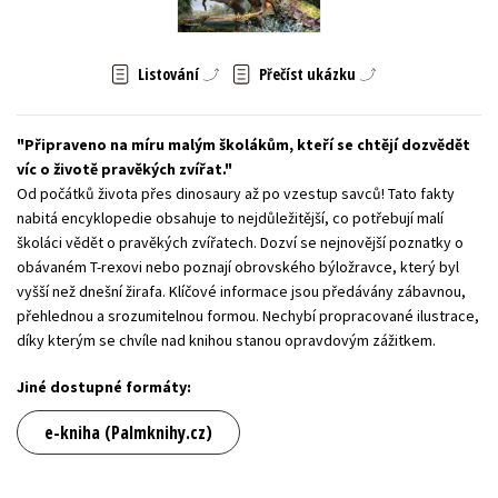
Young adult (SK)
Zahraniční literatura
Zdraví a životní styl
Listování
Přečíst ukázku
Všechny tituly
Připraveno na míru malým školákům, kteří se chtějí dozvědět
víc o životě pravěkých zvířat.
Od počátků života přes dinosaury až po vzestup savců! Tato fakty
nabitá encyklopedie obsahuje to nejdůležitější, co potřebují malí
školáci vědět o pravěkých zvířatech. Dozví se nejnovější poznatky o
obávaném T-rexovi nebo poznají obrovského býložravce, který byl
vyšší než dnešní žirafa. Klíčové informace jsou předávány zábavnou,
přehlednou a srozumitelnou formou. Nechybí propracované ilustrace,
díky kterým se chvíle nad knihou stanou opravdovým zážitkem.
Jiné dostupné formáty:
e-kniha (Palmknihy.cz)