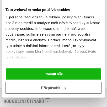
děti - Věda
děti - Z
Giles Sparrow
Michael 
Tato webová stránka používá cookies
K personalizaci obsahu a reklam, poskytování funkcí
sociálních médií a analýze naší návštěvnosti využíváme
soubory cookies.
Informace o tom, jak náš web
využíváme, sdílíme se svými partnery pro sociální
Do košík
Do košíku
média, inzerci a analýzy.
Partneři mohou zkombinovat
319 Kč
3
tyto údaje s dalšími informacemi, které jim byly
319 Kč
399 Kč
poskytnuty, nebo které poté následovaly, že používáte
jejich služby.
Povolit vše
Přizpůsobit
HODNOCENÍ ČTENÁŘŮ