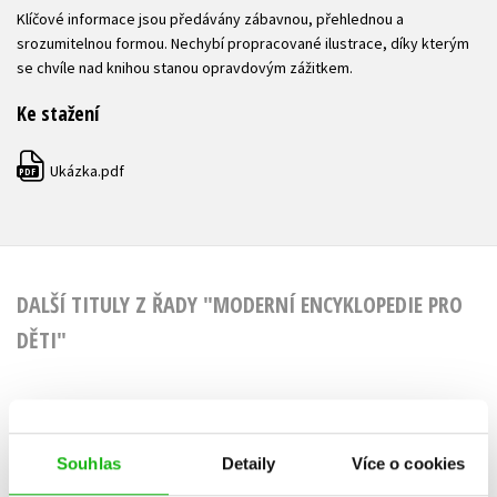
Klíčové informace jsou předávány zábavnou, přehlednou a
srozumitelnou formou. Nechybí propracované ilustrace, díky kterým
se chvíle nad knihou stanou opravdovým zážitkem.
Ke stažení
Ukázka.pdf
PDF
DALŠÍ TITULY Z ŘADY "MODERNÍ ENCYKLOPEDIE PRO
DĚTI"
Moderní
Mode
Souhlas
Detaily
Více o cookies
encyklopedie pro
encyklope