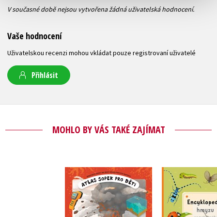
V současné době nejsou vytvořena žádná uživatelská hodnocení.
Vaše hodnocení
Uživatelskou recenzi mohou vkládat pouze registrovaní uživatelé
Přihlásit
MOHLO BY VÁS TAKÉ ZAJÍMAT
Encykloped
Atlas sopek
pro malé 
Pavel Gabzdyl
Bohdana J