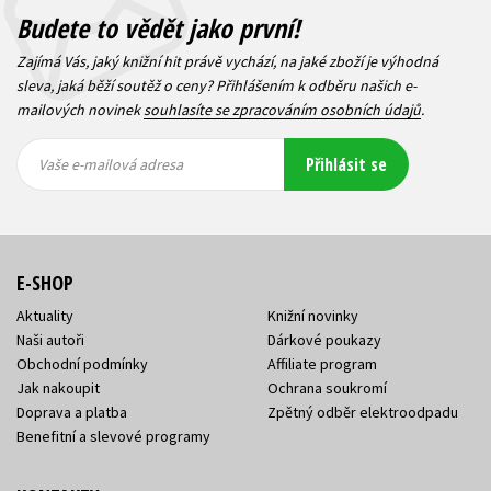
Budete to vědět jako první!
Zajímá Vás, jaký knižní hit právě vychází, na jaké zboží je výhodná
sleva, jaká běží soutěž o ceny? Přihlášením k odběru našich e-
mailových novinek
souhlasíte se zpracováním osobních údajů
.
Vaše e-
Vaše e-
Přihlásit se
mailová
mailová
Vaše e-mailová adresa
adresa
adresa
E-SHOP
Aktuality
Knižní novinky
Naši autoři
Dárkové poukazy
Obchodní podmínky
Affiliate program
Jak nakoupit
Ochrana soukromí
Doprava a platba
Zpětný odběr elektroodpadu
Benefitní a slevové programy