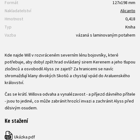
Formát
127x198 mm
Nakladatelství
Alicanto
Hmotnost
0,418
Typ
Kniha
Vazba
vázaná s laminovaným potahem
Kde najde Will v rozvráceném severním lénu bojovníky, které
potřebuje, aby dobyl zpět hrad ovládaný sirem Kerenem a jeho tlupou
zločinců a osvobodil Alyss ze zajetí? Za hranicemi se navíc
shromažďují klany divokých Skotiů a chystají vpád do Araluenského
království.
Čas se krátí. Willova odvaha a vynalézavost - a příjezd dávného přítele
- jsou to jediné, co může zabránit hrozící invazi a zachránit Alyss před
děsivým osudem.
Ke stažení
Ukázka.pdf
PDF