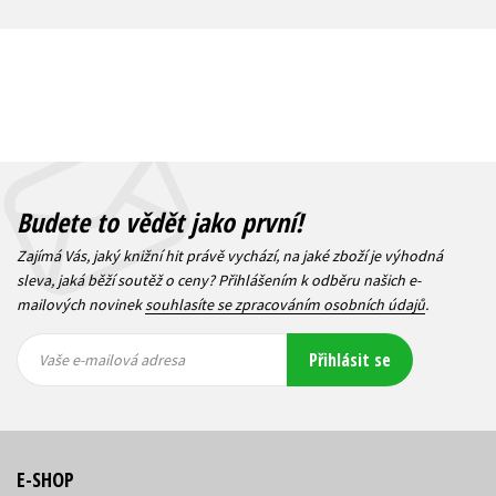
Budete to vědět jako první!
Zajímá Vás, jaký knižní hit právě vychází, na jaké zboží je výhodná
sleva, jaká běží soutěž o ceny? Přihlášením k odběru našich e-
mailových novinek
souhlasíte se zpracováním osobních údajů
.
Vaše e-
Vaše e-
Přihlásit se
mailová
mailová
Vaše e-mailová adresa
adresa
adresa
E-SHOP