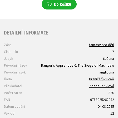
Do košíku
DETAILNÍ INFORMACE
Žánr
fantasy pro děti
Číslo dílu
7
Jazyk
čeština
Původní název
Ranger's Apprentice 6. The Siege of Macindaw
Původní jazyk
angličtina
Řada
Hraničářův učeň
Překladatel
Zdena Tenklová
Počet stran
320
EAN
9788025262092
Datum vydání
04.08.2025
Věk od
12