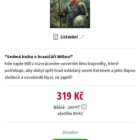
Young adult (SK)
Zahraniční literatura
Zdraví a životní styl
Všechny tituly
Listování
Sedmá kniha o hraničáři Willovi
Kde najde Will v rozvráceném severním lénu bojovníky, které
potřebuje, aby dobyl zpět hrad ovládaný sirem Kerenem a jeho tlupou
zločinců a osvobodil Alyss ze zajetí?
319 Kč
399 Kč
Běžně
ušetříte 80 Kč
Skladem