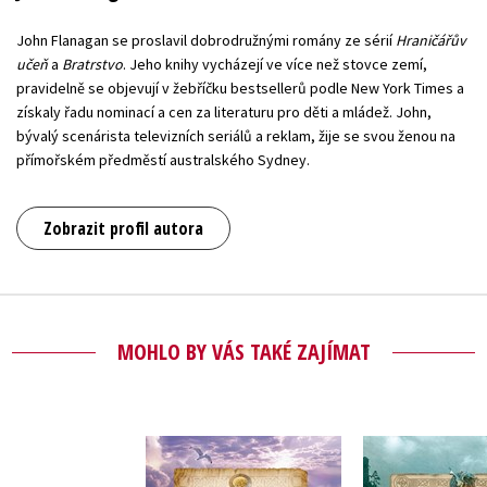
John Flanagan se proslavil dobrodružnými romány ze sérií
Hraničářův
učeň
a
Bratrstvo
. Jeho knihy vycházejí ve více než stovce zemí,
pravidelně se objevují v žebříčku bestsellerů podle New York Times a
získaly řadu nominací a cen za literaturu pro děti a mládež. John,
bývalý scenárista televizních seriálů a reklam, žije se svou ženou na
přímořském předměstí australského Sydney.
Zobrazit profil autora
MOHLO BY VÁS TAKÉ ZAJÍMAT
Bratrstvo - Kniha
Hraničářův
sedmá - Kaldera