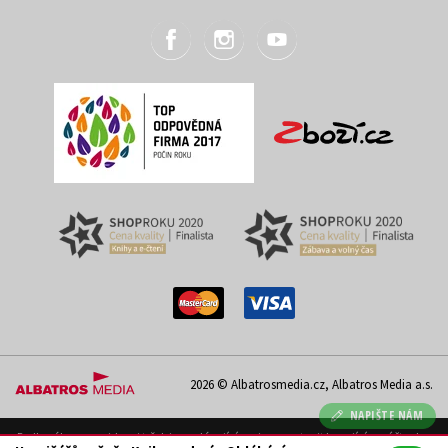
2026 © Albatrosmedia.cz, Albatros Media a.s.
NAPIŠTE NÁM
Podle zákona o evidenci tržeb je prodávající povinen vystavit kupujícímu účtenku.